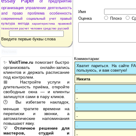
essay
Paper
of
предприятие
организация
управление
деятельность
Имя
and
право
проблема
особенность
Оценка
Плохо
С
современный
социальный
учет
правый
культура
метода
характеристика
правовой
технология
расчет
человек
средство
русский
Введите первые буквы слова
Реклама
Комментарии:
✨
VisitTime.ru
помогает быстро
Хватит париться. На сайте 
организовать онлайн-запись
пользуюсь, и вам советую!
клиентов и держать расписание
под контролем.
Никита
📅 Настройте услуги и
длительность приёма, откройте
.
свободные окна — и клиенты
запишутся сами в пару кликов.
.
🕒 Вы избегаете накладок,
.
меньше тратите времени на
переписки и звонки, а
.
автоматические напоминания
повышают явку.
.
💡
Отличное решение для
мастеров, студий и
.