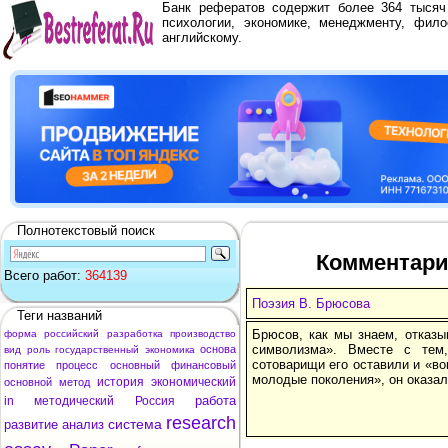
Банк рефератов содержит более 364 тыся
психологии, экономике, менеджменту, фило
английскому.
Полнотекстовый поиск
Комментарии
Всего работ:
364139
Поэзия В. Брюсова
Теги названий
Брюсов, как мы знаем, отказы
форма
российский
разработка
производство
символизма». Вместе с тем
основа
вид
роль
государственный
экономика
сотоварищи его оставили и «во
понятие
процесс
основный
финансовый
молодые поколения», он оказал
история
экономический
основной
метод
работа
in
методический
Россия
research
система
развитие
анализ