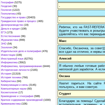
География
(5275)
.
Геодезия
(30)
Геология
(1222)
.
Геополитика
(43)
Государство и право
(20403)
.
Гражданское право и процесс
(465)
Делопроизводство
(19)
Ребятки, кто на FAST-REFERAT
Деньги и кредит
(108)
будете учавствовать в розыгрыш
ЕГЭ
(173)
удивляйтесь что вас перекидыва
Естествознание
(96)
Журналистика
(899)
Макс
ЗНО
(54)
Зоология
(34)
Спасибо, Оксаночка, за совет)
Издательское дело и полиграфия
(476)
все сдал на отлично, и нервы н
Инвестиции
(106)
Алексей
Иностранный язык
(62791)
Информатика
(3562)
Я обычно любые готовые работ
Информатика, программирование
(6444)
неплохой доп.заработок. А если
Исторические личности
(2165)
История
(21319)
Оксана
История техники
(766)
Кибернетика
(64)
Хватит париться. На сайте
Коммуникации и связь
(3145)
пользуюсь, и вам советую.
Компьютерные науки
(60)
Косметология
(17)
Студент
Краеведение и этнография
(588)
Краткое содержание произведений
(1000)
Благодарю за помощь! Сделай 
Криминалистика
(106)
вступительные экзамены и 