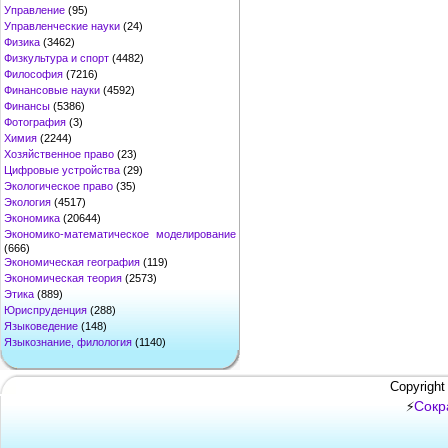
Управление
(95)
Управленческие науки
(24)
Физика
(3462)
Физкультура и спорт
(4482)
Философия
(7216)
Финансовые науки
(4592)
Финансы
(5386)
Фотография
(3)
Химия
(2244)
Хозяйственное право
(23)
Цифровые устройства
(29)
Экологическое право
(35)
Экология
(4517)
Экономика
(20644)
Экономико-математическое моделирование
(666)
Экономическая география
(119)
Экономическая теория
(2573)
Этика
(889)
Юриспруденция
(288)
Языковедение
(148)
Языкознание, филология
(1140)
Copyright
Сокр
⚡