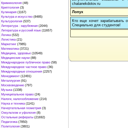
Криминология
(48)
chatanekdotov.ru
Криптология
(3)
Лопух
Кулинария
(1167)
Культура и искусство
(8485)
Кто еще хочет зарабатывать от
Культурология
(537)
Cпециально для студентов!
Литература : зарубежная
(2044)
Литература и русский язык
(11657)
Логика
(532)
Логистика
(21)
Маркетинг
(7985)
Математика
(3721)
Медицина, здоровье
(10549)
Медицинские науки
(88)
Международное публичное право
(58)
Международное частное право
(36)
Международные отношения
(2257)
Менеджмент
(12491)
Металлургия
(91)
Москвоведение
(797)
Музыка
(1338)
Муниципальное право
(24)
Налоги, налогообложение
(214)
Наука и техника
(1141)
Начертательная геометрия
(3)
Оккультизм и уфология
(8)
Остальные рефераты
(21692)
Педагогика
(7850)
Политология
(3801)