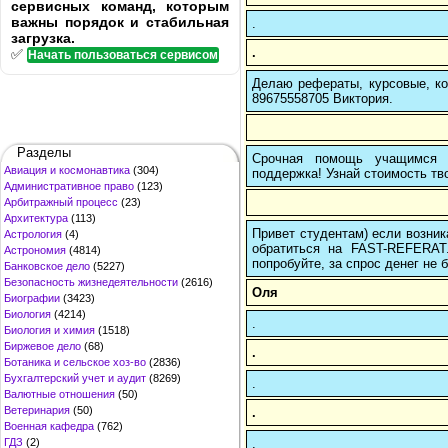
сервисных команд, которым
важны порядок и стабильная
.
загрузка.
.
✅
Начать пользоваться сервисом
Делаю рефераты, курсовые, ко
89675558705 Виктория.
Разделы
Срочная помощь учащимся в
Авиация и космонавтика
(304)
поддержка! Узнай стоимость тво
Административное право
(123)
Арбитражный процесс
(23)
Архитектура
(113)
Привет студентам) если возник
Астрология
(4)
обратиться на FAST-REFERAT
Астрономия
(4814)
попробуйте, за спрос денег не б
Банковское дело
(5227)
Безопасность жизнедеятельности
(2616)
Оля
Биографии
(3423)
Биология
(4214)
.
Биология и химия
(1518)
Биржевое дело
(68)
.
Ботаника и сельское хоз-во
(2836)
Бухгалтерский учет и аудит
(8269)
.
Валютные отношения
(50)
Ветеринария
(50)
.
Военная кафедра
(762)
.
ГДЗ
(2)