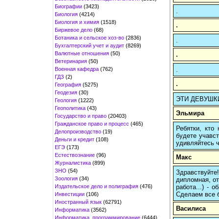
Биографии
(3423)
.
Биология
(4214)
Биология и химия
(1518)
.
Биржевое дело
(68)
Ботаника и сельское хоз-во
(2836)
.
Бухгалтерский учет и аудит
(8269)
Валютные отношения
(50)
.
Ветеринария
(50)
Военная кафедра
(762)
.
ГДЗ
(2)
.
География
(5275)
Геодезия
(30)
ЭТИ ДЕВУШКИ 
Геология
(1222)
Геополитика
(43)
Эльмира
Государство и право
(20403)
Гражданское право и процесс
(465)
Ребятки, кто
Делопроизводство
(19)
будете учавст
Деньги и кредит
(108)
удивляйтесь ч
ЕГЭ
(173)
Естествознание
(96)
Макс
Журналистика
(899)
ЗНО
(54)
Здравствуйте
Зоология
(34)
дипломная, от
Издательское дело и полиграфия
(476)
работа...) -
Сделаем все б
Инвестиции
(106)
Иностранный язык
(62791)
Василиса
Информатика
(3562)
Информатика, программирование
(6444)