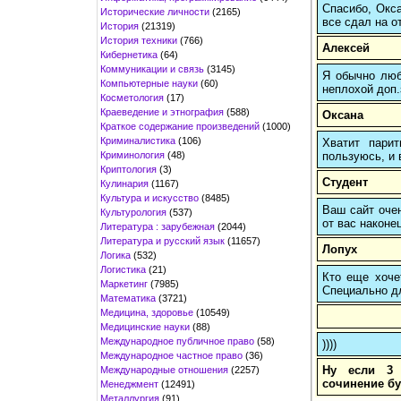
Спасибо, Окса
Исторические личности
(2165)
все сдал на о
История
(21319)
История техники
(766)
Алексей
Кибернетика
(64)
Коммуникации и связь
(3145)
Я обычно любы
Компьютерные науки
(60)
неплохой доп.
Косметология
(17)
Краеведение и этнография
(588)
Оксана
Краткое содержание произведений
(1000)
Криминалистика
(106)
Хватит пари
Криминология
(48)
пользуюсь, и 
Криптология
(3)
Студент
Кулинария
(1167)
Культура и искусство
(8485)
Ваш сайт очен
Культурология
(537)
от вас наконец
Литература : зарубежная
(2044)
Литература и русский язык
(11657)
Лопух
Логика
(532)
Логистика
(21)
Кто еще хочет
Маркетинг
(7985)
Cпециально д
Математика
(3721)
Медицина, здоровье
(10549)
Медицинские науки
(88)
Международное публичное право
(58)
))))
Международное частное право
(36)
Ну если 3 
Международные отношения
(2257)
сочинение бу
Менеджмент
(12491)
Металлургия
(91)