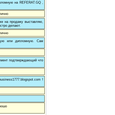
 дипломную на REFERAT.GQ ,
лично
 же на продажу выставляю,
ыстро делают.
лично
вую или дипломную. Сам
кумент подтверждающий что
usiness1777.blogspot.com !
орошо