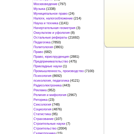
Москвоведение
(797)
Музыка
(1338)
Муниципальное право
(24)
Налоги, налогообложение
(214)
Наука и техника
(1141)
Начертательная геометрия
(3)
Оккультизм и уфология
(8)
Остальные рефераты
(21692)
Педагогика
(7850)
Политология
(3801)
Право
(682)
Право, юриспруденция
(2881)
Предпринимательство
(475)
Прикладные науки
(1)
Промышленность, производство
(7100)
Психология
(8692)
психология, педагогика
(4121)
Радиоэлектроника
(443)
Реклама
(952)
Религия и мифология
(2967)
Риторика
(23)
Сексология
(748)
Социология
(4876)
Статистика
(95)
Страхование
(107)
Строительные науки
(7)
Строительство
(2004)
Схемотехника
(15)