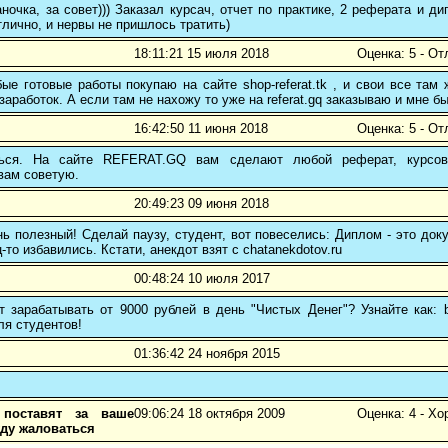
ночка, за совет))) Заказал курсач, отчет по практике, 2 реферата и
тлично, и нервы не пришлось тратить)
18:11:21 15 июля 2018
Оценка: 5 - От
е готовые работы покупаю на сайте shop-referat.tk , и свои все там
заработок. А если там не нахожу то уже на referat.gq заказываю и мне б
16:42:50 11 июня 2018
Оценка: 5 - От
ться. На сайте REFERAT.GQ вам сделают любой реферат, курсо
вам советую.
20:49:23 09 июня 2018
ь полезный! Сделай паузу, студент, вот повеселись: Диплом - это до
-то избавились. Кстати, анекдот взят с chatanekdotov.ru
00:48:24 10 июля 2017
 зарабатывать от 9000 рублей в день "Чистых Денег"? Узнайте как: b
ля студентов!
01:36:42 24 ноября 2015
поставят за ваше
09:06:24 18 октября 2009
Оценка: 4 - Х
ду жаловаться