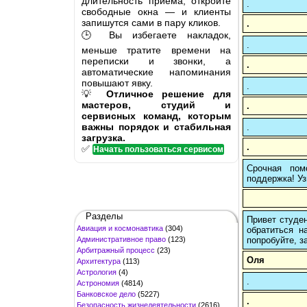
длительность приёма, откройте
.
свободные окна — и клиенты
запишутся сами в пару кликов.
.
🕒 Вы избегаете накладок,
.
меньше тратите времени на
переписки и звонки, а
.
автоматические напоминания
повышают явку.
.
💡
Отличное решение для
мастеров, студий и
.
сервисных команд, которым
важны порядок и стабильная
.
загрузка.
.
✅
Начать пользоваться сервисом
Срочная пом
поддержка! Уз
Разделы
Привет студен
Авиация и космонавтика
(304)
обратиться н
Административное право
(123)
попробуйте, з
Арбитражный процесс
(23)
Оля
Архитектура
(113)
Астрология
(4)
.
Астрономия
(4814)
Банковское дело
(5227)
.
Безопасность жизнедеятельности
(2616)