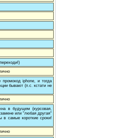
ереходи!)
лично
 промокод iphone, и тогда
кции бывают (п.с. кстати не
лично
на в будущем (курсовая,
кзамене или "любая другая"
ы в самые короткие сроки!
лично