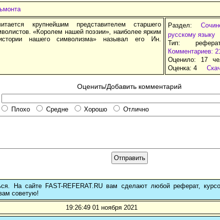
льмонта
итается крупнейшим представителем старшего
Раздел:
Сочи
мволистов. «Королем нашей поэзии», наиболее ярким
русскому языку
стории нашего символизма» называл его Ин.
Тип: рефера
Комментариев: 2
Оценило: 17 че
Оценка:
4
Ска
Оценить/Добавить комментарий
Плохо
Средне
Хорошо
Отлично
ься. На сайте FAST-REFERAT.RU вам сделают любой реферат, курс
вам советую!
19:26:49 01 ноября 2021