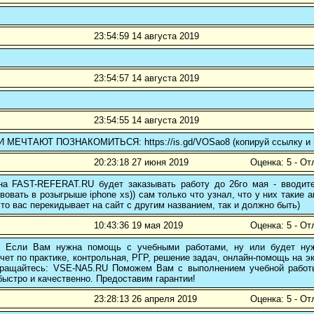
23:54:59 14 августа 2019
23:54:57 14 августа 2019
23:54:55 14 августа 2019
МЕЧТАЮТ ПОЗНАКОМИТЬСЯ: https://is.gd/VOSao8 (копируй ссылку и п
20:23:18 27 июня 2019
Оценка: 5 - От
 на FAST-REFERAT.RU будет заказывать работу до 26го мая - вводите
вовать в розыгрыше iphone xs)) сам только что узнал, что у них такие а
то вас перекидывает на сайт с другим названием, так и должно быть)
10:43:36 19 мая 2019
Оценка: 5 - От
! Если Вам нужна помощь с учебными работами, ну или будет нуж
чет по практике, контрольная, РГР, решение задач, онлайн-помощь на э
 обращайтесь: VSE-NA5.RU Поможем Вам с выполнением учебной работ
ыстро и качественно. Предоставим гарантии!
23:28:13 26 апреля 2019
Оценка: 5 - От