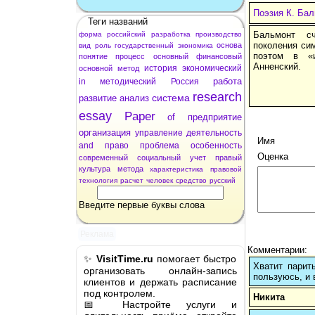
Поэзия К. Ба
Теги названий
Бальмонт сч
форма
российский
разработка
производство
поколения си
основа
вид
роль
государственный
экономика
поэтом в «и
понятие
процесс
основный
финансовый
Анненский.
история
экономический
основной
метод
работа
in
методический
Россия
research
система
развитие
анализ
essay
Paper
of
предприятие
организация
управление
деятельность
Имя
and
право
проблема
особенность
Оценка
современный
социальный
учет
правый
культура
метода
характеристика
правовой
технология
расчет
человек
средство
русский
Введите первые буквы слова
Реклама
Комментарии:
✨
VisitTime.ru
помогает быстро
Хватит парит
организовать онлайн-запись
пользуюсь, и 
клиентов и держать расписание
под контролем.
Никита
📅 Настройте услуги и