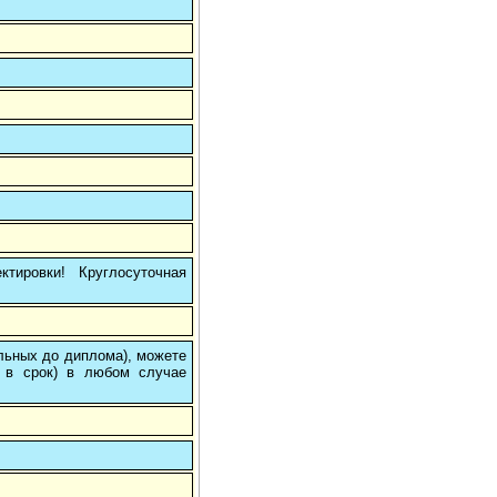
тировки! Круглосуточная
ольных до диплома), можете
 в срок) в любом случае