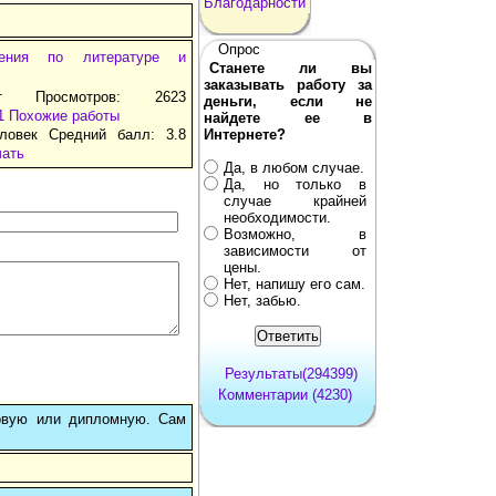
Благодарности
Опрос
нения по литературе и
Станете ли вы
заказывать работу за
т Просмотров: 2623
деньги, если не
1
Похожие работы
найдете ее в
ловек Средний балл: 3.8
Интернете?
чать
Да, в любом случае.
Да, но только в
случае крайней
необходимости.
Возможно, в
зависимости от
цены.
Нет, напишу его сам.
Нет, забью.
Результаты(294399)
Комментарии (4230)
овую или дипломную. Сам