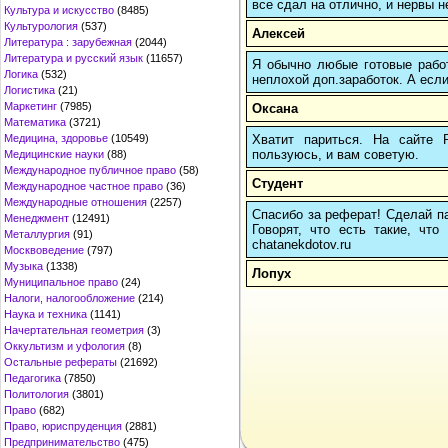
все сдал на отлично, и нервы н
Культура и искусство
(8485)
Культурология
(537)
Алексей
Литература : зарубежная
(2044)
Литература и русский язык
(11657)
Я обычно любые готовые работ
Логика
(532)
неплохой доп.заработок. А если
Логистика
(21)
Маркетинг
(7985)
Оксана
Математика
(3721)
Хватит париться. На сайте
Медицина, здоровье
(10549)
пользуюсь, и вам советую.
Медицинские науки
(88)
Международное публичное право
(58)
Студент
Международное частное право
(36)
Международные отношения
(2257)
Спасибо за реферат! Сделай пау
Менеджмент
(12491)
Говорят, что есть такие, что
Металлургия
(91)
chatanekdotov.ru
Москвоведение
(797)
Музыка
(1338)
Лопух
Муниципальное право
(24)
Налоги, налогообложение
(214)
Наука и техника
(1141)
Начертательная геометрия
(3)
Оккультизм и уфология
(8)
Остальные рефераты
(21692)
Педагогика
(7850)
Политология
(3801)
Право
(682)
Право, юриспруденция
(2881)
Предпринимательство
(475)