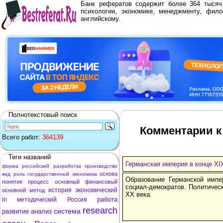
Банк рефератов содержит более 364 тыся
психологии, экономике, менеджменту, фило
английскому.
Полнотекстовый поиск
Комментарии к 
Всего работ:
364139
Теги названий
Германская империя в конце XIX
форма
российский
разработка
производство
основа
вид
роль
государственный
экономика
Образование Германской импе
понятие
процесс
основный
финансовый
социал-демократов. Политическ
история
экономический
основной
метод
XX века.
работа
in
методический
Россия
research
система
развитие
анализ