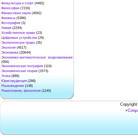
Физкультура и спорт
(4482)
Философия
(7216)
Финансовые науки
(4592)
Финансы
(5386)
Фотография
(3)
Химия
(2244)
Хозяйственное право
(23)
Цифровые устройства
(29)
Экологическое право
(35)
Экология
(4517)
Экономика
(20644)
Экономико-математическое моделирование
(666)
Экономическая география
(119)
Экономическая теория
(2573)
Этика
(889)
Юриспруденция
(288)
Языковедение
(148)
Языкознание, филология
(1140)
Copyright
Сокр
⚡