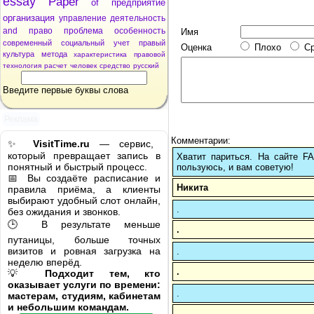
essay
Paper
of
предприятие
организация
управление
деятельность
and
право
проблема
особенность
Имя
современный
социальный
учет
правый
Оценка
Плохо
С
культура
метода
характеристика
правовой
технология
расчет
человек
средство
русский
Введите первые буквы слова
Реклама
Комментарии:
✨
VisitTime.ru
— сервис,
который превращает запись в
Хватит париться. На сайте 
понятный и быстрый процесс.
пользуюсь, и вам советую!
📅 Вы создаёте расписание и
Никита
правила приёма, а клиенты
выбирают удобный слот онлайн,
.
без ожидания и звонков.
🕒 В результате меньше
.
путаницы, больше точных
визитов и ровная загрузка на
.
неделю вперёд.
.
💡
Подходит тем, кто
оказывает услуги по времени:
.
мастерам, студиям, кабинетам
и небольшим командам.
.