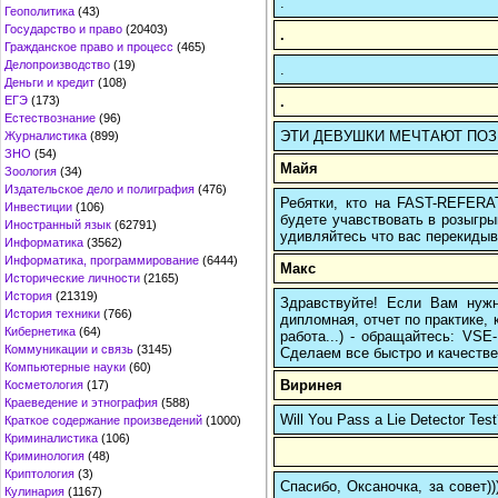
.
Геополитика
(43)
Государство и право
(20403)
.
Гражданское право и процесс
(465)
Делопроизводство
(19)
.
Деньги и кредит
(108)
.
ЕГЭ
(173)
Естествознание
(96)
ЭТИ ДЕВУШКИ МЕЧТАЮТ ПОЗНАКО
Журналистика
(899)
ЗНО
(54)
Майя
Зоология
(34)
Издательское дело и полиграфия
(476)
Ребятки, кто на FAST-REFERAT
Инвестиции
(106)
будете учавствовать в розыгрыш
Иностранный язык
(62791)
удивляйтесь что вас перекидыва
Информатика
(3562)
Информатика, программирование
(6444)
Макс
Исторические личности
(2165)
История
(21319)
Здравствуйте! Если Вам нуж
История техники
(766)
дипломная, отчет по практике,
Кибернетика
(64)
работа...) - обращайтесь: VS
Коммуникации и связь
(3145)
Сделаем все быстро и качестве
Компьютерные науки
(60)
Виринея
Косметология
(17)
Краеведение и этнография
(588)
Will You Pass a Lie Detector Tes
Краткое содержание произведений
(1000)
Криминалистика
(106)
Криминология
(48)
Криптология
(3)
Спасибо, Оксаночка, за совет)
Кулинария
(1167)