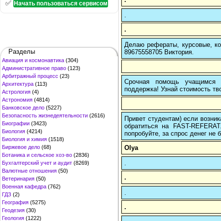
✅
Начать пользоваться сервисом
.
.
Делаю рефераты, курсовые, ко
Разделы
89675558705 Виктория.
Авиация и космонавтика
(304)
Административное право
(123)
Арбитражный процесс
(23)
Срочная помощь учащимся в
Архитектура
(113)
поддержка! Узнай стоимость тво
Астрология
(4)
Астрономия
(4814)
Банковское дело
(5227)
Безопасность жизнедеятельности
(2616)
Привет студентам) если возник
Биографии
(3423)
обратиться на FAST-REFERAT
Биология
(4214)
попробуйте, за спрос денег не б
Биология и химия
(1518)
Olya
Биржевое дело
(68)
Ботаника и сельское хоз-во
(2836)
.
Бухгалтерский учет и аудит
(8269)
Валютные отношения
(50)
.
Ветеринария
(50)
Военная кафедра
(762)
.
ГДЗ
(2)
География
(5275)
.
Геодезия
(30)
Геология
(1222)