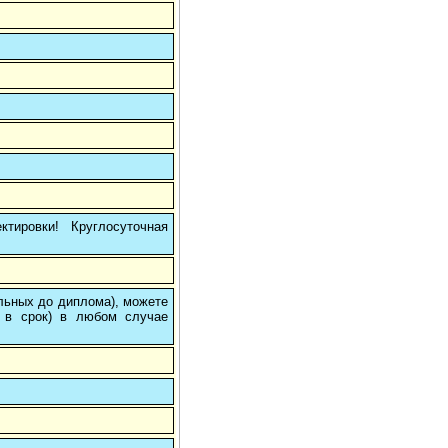
тировки! Круглосуточная
ольных до диплома), можете
 в срок) в любом случае