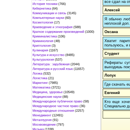
все сдал на о
История техники
(766)
Кибернетика
(64)
Алексей
Коммуникации и связь
(3145)
Компьютерные науки
(60)
Я обычно любы
Косметология
(17)
неплохой доп.
Краеведение и этнография
(588)
Оксана
Краткое содержание произведений
(1000)
Криминалистика
(106)
Хватит пари
Криминология
(48)
пользуюсь, и 
Криптология
(3)
Кулинария
(1167)
Студент
Культура и искусство
(8485)
Культурология
(537)
Рефераты суп
Литература : зарубежная
(2044)
выходишь поку
Литература и русский язык
(11657)
Логика
(532)
Лопух
Логистика
(21)
Маркетинг
(7985)
Где скачать е
Математика
(3721)
Медицина, здоровье
(10549)
Евгений
Медицинские науки
(88)
Международное публичное право
(58)
Кто еще хочет
Cпециально д
Международное частное право
(36)
Международные отношения
(2257)
Менеджмент
(12491)
Металлургия
(91)
Москвоведение
(797)
Музыка
(1338)