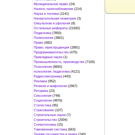
Муниципальное право
(24)
Налоги, налогообложение
(214)
Наука и техника
(1141)
Начертательная геометрия
(3)
Оккультизм и уфология
(8)
Остальные рефераты
(21692)
Педагогика
(7850)
Политология
(3801)
Право
(682)
Право, юриспруденция
(2881)
Предпринимательство
(475)
Прикладные науки
(1)
Промышленность, производство
(7100)
Психология
(8692)
психология, педагогика
(4121)
Радиоэлектроника
(443)
Реклама
(952)
Религия и мифология
(2967)
Риторика
(23)
Сексология
(748)
Социология
(4876)
Статистика
(95)
Страхование
(107)
Строительные науки
(7)
Строительство
(2004)
Схемотехника
(15)
Таможенная система
(663)
Теория государства и права
(240)