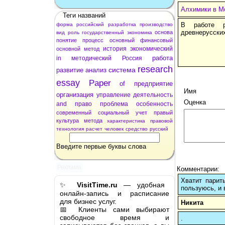
Алхимики в М
Теги названий
В работе р
форма
российский
разработка
производство
древнерусских
основа
вид
роль
государственный
экономика
понятие
процесс
основный
финансовый
история
экономический
основной
метод
работа
in
методический
Россия
research
система
развитие
анализ
essay
Paper
of
предприятие
Имя
организация
управление
деятельность
Оценка
and
право
проблема
особенность
современный
социальный
учет
правый
культура
метода
характеристика
правовой
технология
расчет
человек
средство
русский
Введите первые буквы слова
Реклама
Комментарии:
Хватит парит
✨
VisitTime.ru
— удобная
пользуюсь, и 
онлайн-запись и расписание
для бизнес услуг.
Никита
📅 Клиенты сами выбирают
свободное время и
.