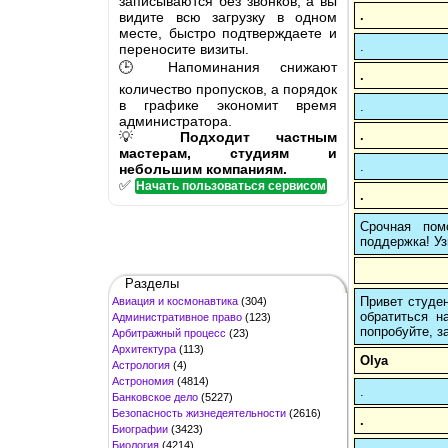
записываются без звонков, а вы
.
видите всю загрузку в одном
месте, быстро подтверждаете и
.
переносите визиты.
🕒 Напоминания снижают
.
количество пропусков, а порядок
в графике экономит время
.
администратора.
.
💡
Подходит частным
мастерам, студиям и
.
небольшим компаниям.
✅
Начать пользоваться сервисом
.
Срочная пом
поддержка! Уз
Разделы
Привет студен
Авиация и космонавтика
(304)
обратиться н
Административное право
(123)
попробуйте, з
Арбитражный процесс
(23)
Архитектура
(113)
Olya
Астрология
(4)
Астрономия
(4814)
.
Банковское дело
(5227)
Безопасность жизнедеятельности
(2616)
.
Биографии
(3423)
Биология
(4214)