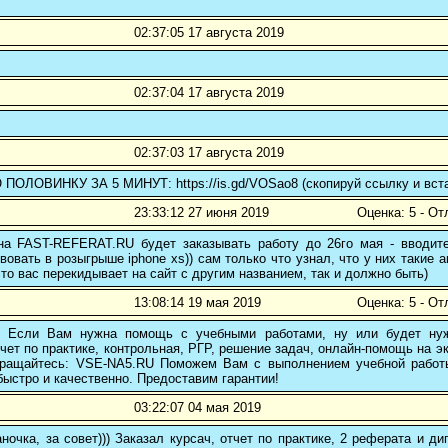
02:37:05 17 августа 2019
02:37:04 17 августа 2019
02:37:03 17 августа 2019
ОЛОВИНКУ ЗА 5 МИНУТ: https://is.gd/VOSao8 (скопируй ссылку и вста
23:33:12 27 июня 2019
Оценка: 5 - От
 на FAST-REFERAT.RU будет заказывать работу до 26го мая - вводите
вовать в розыгрыше iphone xs)) сам только что узнал, что у них такие а
то вас перекидывает на сайт с другим названием, так и должно быть)
13:08:14 19 мая 2019
Оценка: 5 - От
! Если Вам нужна помощь с учебными работами, ну или будет нуж
чет по практике, контрольная, РГР, решение задач, онлайн-помощь на э
 обращайтесь: VSE-NA5.RU Поможем Вам с выполнением учебной работ
ыстро и качественно. Предоставим гарантии!
03:22:07 04 мая 2019
ночка, за совет))) Заказал курсач, отчет по практике, 2 реферата и