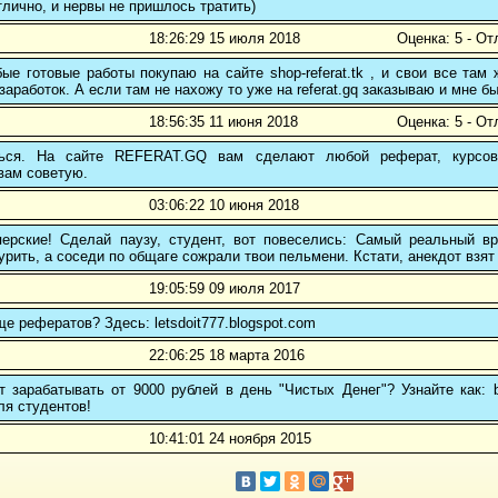
тлично, и нервы не пришлось тратить)
18:26:29 15 июля 2018
Оценка: 5 - От
е готовые работы покупаю на сайте shop-referat.tk , и свои все там
заработок. А если там не нахожу то уже на referat.gq заказываю и мне б
18:56:35 11 июня 2018
Оценка: 5 - От
ться. На сайте REFERAT.GQ вам сделают любой реферат, курсо
вам советую.
03:06:22 10 июня 2018
ерские! Сделай паузу, студент, вот повеселись: Самый реальный вр
рить, а соседи по общаге сожрали твои пельмени. Кстати, анекдот взят 
19:05:59 09 июля 2017
ще рефератов? Здесь: letsdoit777.blogspot.com
22:06:25 18 марта 2016
 зарабатывать от 9000 рублей в день "Чистых Денег"? Узнайте как: b
ля студентов!
10:41:01 24 ноября 2015