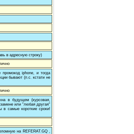
вь в адресную строку)
лично
 промокод iphone, и тогда
кции бывают (п.с. кстати не
лично
на в будущем (курсовая,
кзамене или "любая другая"
ы в самые короткие сроки!
 дипломную на REFERAT.GQ ,