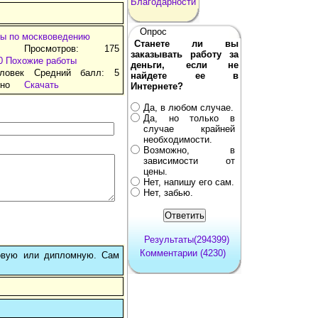
Благодарности
Опрос
ы по москвоведению
Станете ли вы
д Просмотров: 175
заказывать работу за
0
Похожие работы
деньги, если не
ловек Средний балл: 5
найдете ее в
тно
Скачать
Интернете?
Да, в любом случае.
Да, но только в
случае крайней
необходимости.
Возможно, в
зависимости от
цены.
Нет, напишу его сам.
Нет, забью.
Результаты(294399)
Комментарии (4230)
овую или дипломную. Сам