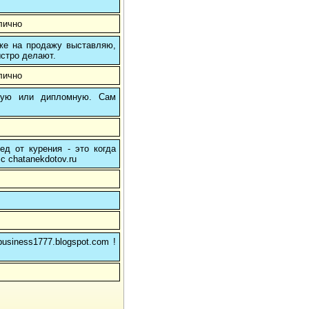
лично
 же на продажу выставляю,
ыстро делают.
лично
вую или дипломную. Сам
ед от курения - это когда
с chatanekdotov.ru
usiness1777.blogspot.com !