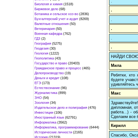
.
Биология и химия
(1518)
Биржевое дело
(68)
.
Ботаника и сельское хоз-во
(2836)
Бухгалтерский учет и аудит
(8269)
.
Валютные отношения
(50)
.
Ветеринария
(50)
Военная кафедра
(762)
.
ГДЗ
(2)
География
(5275)
.
Геодезия
(30)
Геология
(1222)
НАЙДИ СВОЮ П
Геополитика
(43)
Государство и право
(20403)
Мила
Гражданское право и процесс
(465)
Делопроизводство
(19)
Ребятки, кто
Деньги и кредит
(108)
будете учавст
ЕГЭ
(173)
удивляйтесь ч
Естествознание
(96)
Журналистика
(899)
Макс
ЗНО
(54)
Здравствуйте
Зоология
(34)
дипломная, от
Издательское дело и полиграфия
(476)
работа...) -
Инвестиции
(106)
Сделаем все б
Иностранный язык
(62791)
Информатика
(3562)
Кирилл
Информатика, программирование
(6444)
Исторические личности
(2165)
Спасибо, Окса
История
(21319)