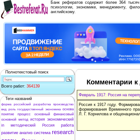
Банк рефератов содержит более 364 тыся
психологии, экономике, менеджменту, фило
английскому.
Полнотекстовый поиск
Комментарии к 
Всего работ:
364139
Февраль 1917: Россия на переп
Теги названий
Россия к 1917 году. Формирова
форма
российский
разработка
производство
формирования Временного пра
основа
вид
роль
государственный
экономика
Л. Г. Корнилова и общенациона
понятие
процесс
основный
финансовый
история
экономический
основной
метод
работа
in
методический
Россия
research
система
развитие
анализ