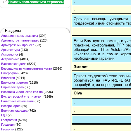
.
✅
Начать пользоваться сервисом
.
Срочная помощь учащимся в
поддержка! Узнай стоимость тво
Разделы
Авиация и космонавтика
(304)
Если Вам нужна помощь с учеб
Административное право
(123)
практике, контрольная, РГР, ре
Арбитражный процесс
(23)
обращайтесь: https://clck.r
Архитектура
(113)
качественно и в самые корот
Астрология
(4)
необходимые гарантии.
Астрономия
(4814)
Банковское дело
(5227)
Эмилия
Безопасность жизнедеятельности
(2616)
Биографии
(3423)
Привет студентам) если возник
Биология
(4214)
обратиться на FAST-REFERAT
Биология и химия
(1518)
попробуйте, за спрос денег не б
Биржевое дело
(68)
Ботаника и сельское хоз-во
(2836)
Olya
Бухгалтерский учет и аудит
(8269)
Валютные отношения
(50)
.
Ветеринария
(50)
.
Военная кафедра
(762)
ГДЗ
(2)
.
География
(5275)
Геодезия
(30)
.
Геология
(1222)