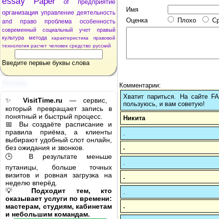
essay
Paper
of
предприятие
Имя
организация
управление
деятельность
Оценка
Плохо
С
and
право
проблема
особенность
современный
социальный
учет
правый
культура
метода
характеристика
правовой
технология
расчет
человек
средство
русский
Введите первые буквы слова
Реклама
Комментарии:
Хватит париться. На сайте 
✨
VisitTime.ru
— сервис,
пользуюсь, и вам советую!
который превращает запись в
понятный и быстрый процесс.
Никита
📅 Вы создаёте расписание и
правила приёма, а клиенты
.
выбирают удобный слот онлайн,
.
без ожидания и звонков.
🕒 В результате меньше
.
путаницы, больше точных
визитов и ровная загрузка на
.
неделю вперёд.
💡
Подходит тем, кто
.
оказывает услуги по времени:
.
мастерам, студиям, кабинетам
и небольшим командам.