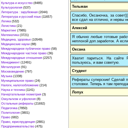
Культура и искусство
(8485)
Тельман
Культурология
(537)
Литература : зарубежная
(2044)
Спасибо, Оксаночка, за совет)
Литература и русский язык
(11657)
все сдал на отлично, и нервы н
Логика
(532)
Логистика
(21)
Алексей
Маркетинг
(7985)
Математика
(3721)
Я обычно любые готовые работ
Медицина, здоровье
(10549)
неплохой доп.заработок. А если
Медицинские науки
(88)
Международное публичное право
(58)
Оксана
Международное частное право
(36)
Хватит париться. На сайте
Международные отношения
(2257)
пользуюсь, и вам советую.
Менеджмент
(12491)
Металлургия
(91)
Студент
Москвоведение
(797)
Музыка
(1338)
Рефераты суперские! Сделай па
Муниципальное право
(24)
столовки. Теперь я там препода
Налоги, налогообложение
(214)
Наука и техника
(1141)
Лопух
Начертательная геометрия
(3)
Оккультизм и уфология
(8)
Остальные рефераты
(21692)
Педагогика
(7850)
Политология
(3801)
Право
(682)
Право, юриспруденция
(2881)
Предпринимательство
(475)