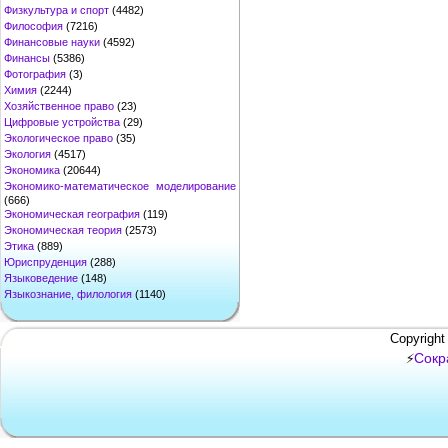
Физкультура и спорт
(4482)
Философия
(7216)
Финансовые науки
(4592)
Финансы
(5386)
Фотография
(3)
Химия
(2244)
Хозяйственное право
(23)
Цифровые устройства
(29)
Экологическое право
(35)
Экология
(4517)
Экономика
(20644)
Экономико-математическое моделирование
(666)
Экономическая география
(119)
Экономическая теория
(2573)
Этика
(889)
Юриспруденция
(288)
Языковедение
(148)
Языкознание, филология
(1140)
Copyright
Сокр
⚡