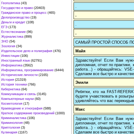
Геополитика
(43)
.
Государство и право
(20403)
Гражданское право и процесс
(465)
.
Делопроизводство
(19)
Деньги и кредит
(108)
.
ЕГЭ
(173)
Естествознание
(96)
.
Журналистика
(899)
ЗНО
(54)
САМЫЙ ПРОСТОЙ СПОСОБ ПОЗНА
Зоология
(34)
Майя
Издательское дело и полиграфия
(476)
Инвестиции
(106)
Здравствуйте! Если Вам нуж
Иностранный язык
(62791)
дипломная, отчет по практике,
Информатика
(3562)
работа...) - обращайтесь: VS
Информатика, программирование
(6444)
Сделаем все быстро и качестве
Исторические личности
(2165)
История
(21319)
Эмили
История техники
(766)
Кибернетика
(64)
Ребятки, кто на FAST-REFERAT
Коммуникации и связь
(3145)
будете учавствовать в розыгрыш
Компьютерные науки
(60)
удивляйтесь что вас перекидыва
Косметология
(17)
Краеведение и этнография
(588)
Макс
Краткое содержание произведений
(1000)
Криминалистика
(106)
Здравствуйте! Если Вам нуж
дипломная, отчет по практике,
Криминология
(48)
работа...) - обращайтесь: VS
Криптология
(3)
Сделаем все быстро и качестве
Кулинария
(1167)