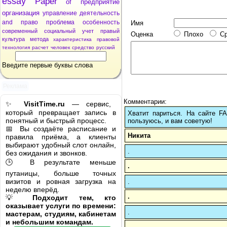
essay
Paper
of
предприятие
организация
управление
деятельность
and
право
проблема
особенность
Имя
современный
социальный
учет
правый
Оценка
Плохо
С
культура
метода
характеристика
правовой
технология
расчет
человек
средство
русский
Введите первые буквы слова
Реклама
Комментарии:
✨
VisitTime.ru
— сервис,
который превращает запись в
Хватит париться. На сайте 
понятный и быстрый процесс.
пользуюсь, и вам советую!
📅 Вы создаёте расписание и
Никита
правила приёма, а клиенты
выбирают удобный слот онлайн,
.
без ожидания и звонков.
🕒 В результате меньше
.
путаницы, больше точных
визитов и ровная загрузка на
.
неделю вперёд.
.
💡
Подходит тем, кто
оказывает услуги по времени:
.
мастерам, студиям, кабинетам
и небольшим командам.
.