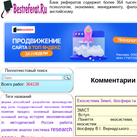
Банк рефератов содержит более 364 тыся
психологии, экономике, менеджменту, фило
английскому.
Полнотекстовый поиск
Комментарии 
Всего работ:
364139
Теги названий
Екосистема Землі, біосфера та
форма
российский
разработка
производство
основа
вид
роль
государственный
экономика
ЗМІСТ
понятие
процесс
основный
финансовый
.Вступ……………………………
история
экономический
основной
метод
.Поняття екосис
работа
in
методический
Россия
екосистем………………………………4 .
research
біосферу В.І. Вернадського
система
развитие
анализ