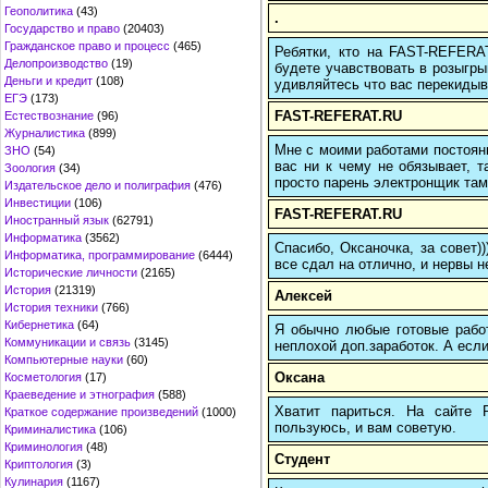
Геополитика
(43)
.
Государство и право
(20403)
Гражданское право и процесс
(465)
Ребятки, кто на FAST-REFERAT
Делопроизводство
(19)
будете учавствовать в розыгрыш
Деньги и кредит
(108)
удивляйтесь что вас перекидыва
ЕГЭ
(173)
FAST-REFERAT.RU
Естествознание
(96)
Журналистика
(899)
Мне с моими работами постоян
ЗНО
(54)
вас ни к чему не обязывает, 
Зоология
(34)
просто парень электронщик там 
Издательское дело и полиграфия
(476)
Инвестиции
(106)
FAST-REFERAT.RU
Иностранный язык
(62791)
Информатика
(3562)
Спасибо, Оксаночка, за совет)
Информатика, программирование
(6444)
все сдал на отлично, и нервы н
Исторические личности
(2165)
История
(21319)
Алексей
История техники
(766)
Кибернетика
(64)
Я обычно любые готовые работ
Коммуникации и связь
(3145)
неплохой доп.заработок. А если
Компьютерные науки
(60)
Оксана
Косметология
(17)
Краеведение и этнография
(588)
Хватит париться. На сайте
Краткое содержание произведений
(1000)
пользуюсь, и вам советую.
Криминалистика
(106)
Криминология
(48)
Студент
Криптология
(3)
Кулинария
(1167)