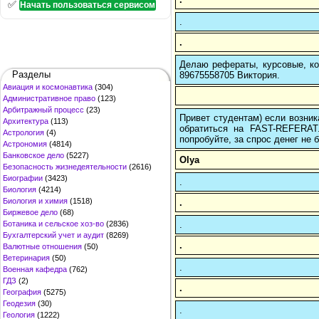
✅
Начать пользоваться сервисом
.
.
Делаю рефераты, курсовые, ко
Разделы
89675558705 Виктория.
Авиация и космонавтика
(304)
Административное право
(123)
Арбитражный процесс
(23)
Привет студентам) если возник
Архитектура
(113)
обратиться на FAST-REFERAT
Астрология
(4)
попробуйте, за спрос денег не б
Астрономия
(4814)
Банковское дело
(5227)
Olya
Безопасность жизнедеятельности
(2616)
Биографии
(3423)
.
Биология
(4214)
Биология и химия
(1518)
.
Биржевое дело
(68)
.
Ботаника и сельское хоз-во
(2836)
Бухгалтерский учет и аудит
(8269)
.
Валютные отношения
(50)
Ветеринария
(50)
.
Военная кафедра
(762)
ГДЗ
(2)
.
География
(5275)
Геодезия
(30)
.
Геология
(1222)