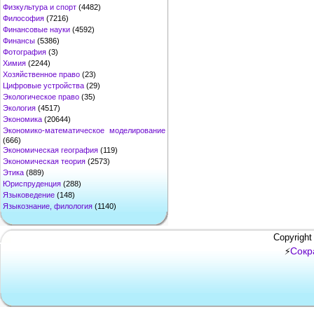
Физкультура и спорт
(4482)
Философия
(7216)
Финансовые науки
(4592)
Финансы
(5386)
Фотография
(3)
Химия
(2244)
Хозяйственное право
(23)
Цифровые устройства
(29)
Экологическое право
(35)
Экология
(4517)
Экономика
(20644)
Экономико-математическое моделирование
(666)
Экономическая география
(119)
Экономическая теория
(2573)
Этика
(889)
Юриспруденция
(288)
Языковедение
(148)
Языкознание, филология
(1140)
Copyright
Сокр
⚡