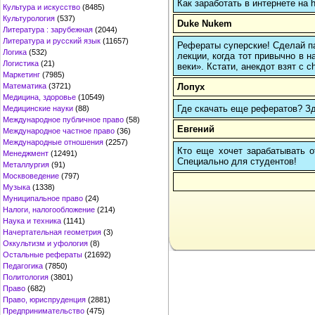
Как заработать в интернете на 
Культура и искусство
(8485)
Культурология
(537)
Duke Nukem
Литература : зарубежная
(2044)
Литература и русский язык
(11657)
Рефераты суперские! Сделай пау
Логика
(532)
лекции, когда тот привычно в 
Логистика
(21)
веки». Кстати, анекдот взят с c
Маркетинг
(7985)
Лопух
Математика
(3721)
Медицина, здоровье
(10549)
Где скачать еще рефератов? Зде
Медицинские науки
(88)
Международное публичное право
(58)
Евгений
Международное частное право
(36)
Международные отношения
(2257)
Кто еще хочет зарабатывать от
Менеджмент
(12491)
Cпециально для студентов!
Металлургия
(91)
Москвоведение
(797)
Музыка
(1338)
Муниципальное право
(24)
Налоги, налогообложение
(214)
Наука и техника
(1141)
Начертательная геометрия
(3)
Оккультизм и уфология
(8)
Остальные рефераты
(21692)
Педагогика
(7850)
Политология
(3801)
Право
(682)
Право, юриспруденция
(2881)
Предпринимательство
(475)