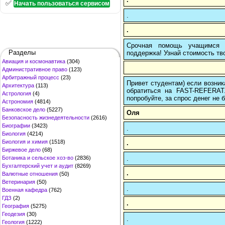
✅
Начать пользоваться сервисом
.
.
Срочная помощь учащимся в
Разделы
поддержка! Узнай стоимость тво
Авиация и космонавтика
(304)
Административное право
(123)
Арбитражный процесс
(23)
Привет студентам) если возник
Архитектура
(113)
обратиться на FAST-REFERAT
Астрология
(4)
попробуйте, за спрос денег не б
Астрономия
(4814)
Банковское дело
(5227)
Оля
Безопасность жизнедеятельности
(2616)
Биографии
(3423)
.
Биология
(4214)
Биология и химия
(1518)
.
Биржевое дело
(68)
.
Ботаника и сельское хоз-во
(2836)
Бухгалтерский учет и аудит
(8269)
.
Валютные отношения
(50)
Ветеринария
(50)
.
Военная кафедра
(762)
ГДЗ
(2)
.
География
(5275)
Геодезия
(30)
.
Геология
(1222)