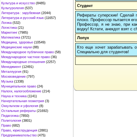
Культура и искусство
(8485)
Студент
Культурология
(537)
Литература : зарубежная
(2044)
Рефераты суперские! Сделай п
Литература и русский язык
(11657)
плохо. Профессор пытается его 
Логика
(532)
Профессор, я не знаю, при ка
Логистика
(21)
водку! Кстати, анекдот взят с c
Маркетинг
(7985)
Лопух
Математика
(3721)
Медицина, здоровье
(10549)
Кто еще хочет зарабатывать от
Медицинские науки
(88)
Cпециально для студентов!
Международное публичное право
(58)
Международное частное право
(36)
Международные отношения
(2257)
Менеджмент
(12491)
Металлургия
(91)
Москвоведение
(797)
Музыка
(1338)
Муниципальное право
(24)
Налоги, налогообложение
(214)
Наука и техника
(1141)
Начертательная геометрия
(3)
Оккультизм и уфология
(8)
Остальные рефераты
(21692)
Педагогика
(7850)
Политология
(3801)
Право
(682)
Право, юриспруденция
(2881)
Предпринимательство
(475)