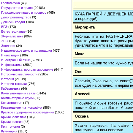
Геополитика
(43)
.
Государство и право
(20403)
Гражданское право и процесс
(465)
КУЧА ПАРНЕЙ И ДЕВУШЕК МЕЧТ
Делопроизводство
(19)
и переходи!)
Деньги и кредит
(108)
Маргарита
ЕГЭ
(173)
Естествознание
(96)
Ребятки, кто на FAST-REFERAT
Журналистика
(899)
будете учавствовать в розыгрыш
ЗНО
(54)
удивляйтесь что вас перекидыва
Зоология
(34)
Издательское дело и полиграфия
(476)
Макс
Инвестиции
(106)
Иностранный язык
(62791)
Если не нашли то что нужно т
Информатика
(3562)
Информатика, программирование
(6444)
Оля
Исторические личности
(2165)
История
(21319)
Спасибо, Оксаночка, за совет)
История техники
(766)
все сдал на отлично, и нервы н
Кибернетика
(64)
Коммуникации и связь
(3145)
Алексей
Компьютерные науки
(60)
Я обычно любые готовые работ
Косметология
(17)
неплохой доп.заработок. А если
Краеведение и этнография
(588)
Краткое содержание произведений
(1000)
Оксана
Криминалистика
(106)
Криминология
(48)
Хватит париться. На сайте
Криптология
(3)
пользуюсь, и вам советую.
Кулинария
(1167)