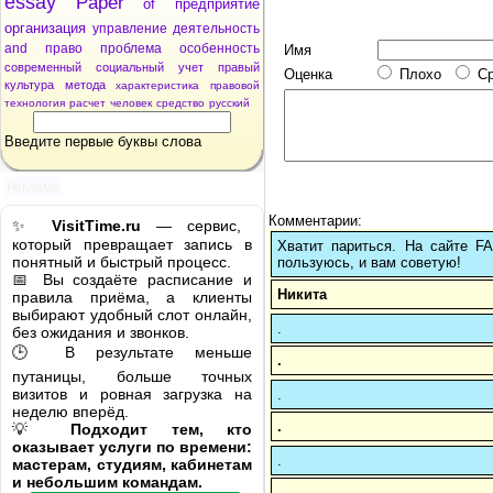
essay
Paper
of
предприятие
организация
управление
деятельность
and
право
проблема
особенность
Имя
современный
социальный
учет
правый
Оценка
Плохо
С
культура
метода
характеристика
правовой
технология
расчет
человек
средство
русский
Введите первые буквы слова
Реклама
Комментарии:
✨
VisitTime.ru
— сервис,
который превращает запись в
Хватит париться. На сайте 
понятный и быстрый процесс.
пользуюсь, и вам советую!
📅 Вы создаёте расписание и
Никита
правила приёма, а клиенты
выбирают удобный слот онлайн,
.
без ожидания и звонков.
🕒 В результате меньше
.
путаницы, больше точных
визитов и ровная загрузка на
.
неделю вперёд.
.
💡
Подходит тем, кто
оказывает услуги по времени:
.
мастерам, студиям, кабинетам
и небольшим командам.
.