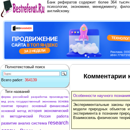
Банк рефератов содержит более 364 тыся
психологии, экономике, менеджменту, фило
английскому.
Полнотекстовый поиск
Комментарии к
Всего работ:
364139
Теги названий
Особенности научного познани
форма
российский
разработка
производство
основа
вид
роль
государственный
экономика
Экспериментальные законы пр
понятие
процесс
основный
финансовый
модели природных объектов и
история
экономический
основной
метод
эксперимента в познании приро
работа
in
методический
Россия
Взаимосвязь физических теори
research
система
развитие
анализ