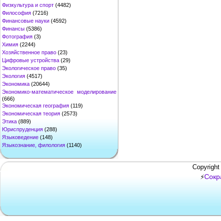
Физкультура и спорт
(4482)
Философия
(7216)
Финансовые науки
(4592)
Финансы
(5386)
Фотография
(3)
Химия
(2244)
Хозяйственное право
(23)
Цифровые устройства
(29)
Экологическое право
(35)
Экология
(4517)
Экономика
(20644)
Экономико-математическое моделирование
(666)
Экономическая география
(119)
Экономическая теория
(2573)
Этика
(889)
Юриспруденция
(288)
Языковедение
(148)
Языкознание, филология
(1140)
Copyright
Сокр
⚡