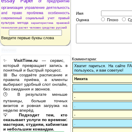
essay
Paper
of
предприятие
организация
управление
деятельность
and
право
проблема
особенность
Имя
современный
социальный
учет
правый
Оценка
Плохо
С
культура
метода
характеристика
правовой
технология
расчет
человек
средство
русский
Введите первые буквы слова
Реклама
Комментарии:
✨
VisitTime.ru
— сервис,
который превращает запись в
Хватит париться. На сайте 
понятный и быстрый процесс.
пользуюсь, и вам советую!
📅 Вы создаёте расписание и
Никита
правила приёма, а клиенты
выбирают удобный слот онлайн,
.
без ожидания и звонков.
🕒 В результате меньше
.
путаницы, больше точных
визитов и ровная загрузка на
.
неделю вперёд.
.
💡
Подходит тем, кто
оказывает услуги по времени:
.
мастерам, студиям, кабинетам
и небольшим командам.
.