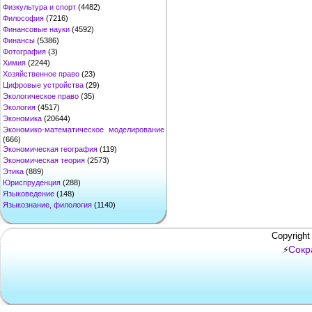
Физкультура и спорт
(4482)
Философия
(7216)
Финансовые науки
(4592)
Финансы
(5386)
Фотография
(3)
Химия
(2244)
Хозяйственное право
(23)
Цифровые устройства
(29)
Экологическое право
(35)
Экология
(4517)
Экономика
(20644)
Экономико-математическое моделирование
(666)
Экономическая география
(119)
Экономическая теория
(2573)
Этика
(889)
Юриспруденция
(288)
Языковедение
(148)
Языкознание, филология
(1140)
Copyright
Сокр
⚡