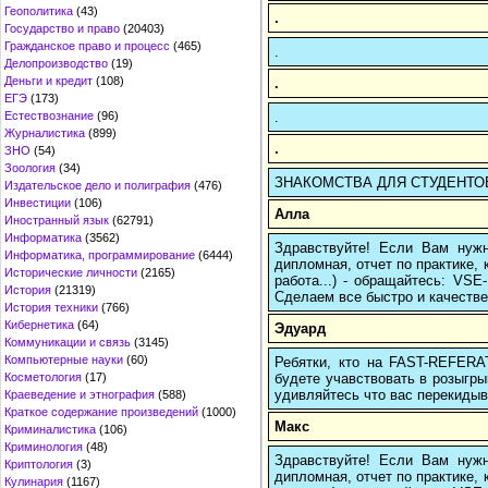
Геополитика
(43)
.
Государство и право
(20403)
Гражданское право и процесс
(465)
.
Делопроизводство
(19)
Деньги и кредит
(108)
.
ЕГЭ
(173)
.
Естествознание
(96)
Журналистика
(899)
.
ЗНО
(54)
Зоология
(34)
ЗНАКОМСТВА ДЛЯ СТУДЕНТОВ: ht
Издательское дело и полиграфия
(476)
Инвестиции
(106)
Алла
Иностранный язык
(62791)
Информатика
(3562)
Здравствуйте! Если Вам нуж
Информатика, программирование
(6444)
дипломная, отчет по практике,
Исторические личности
(2165)
работа...) - обращайтесь: VS
История
(21319)
Сделаем все быстро и качестве
История техники
(766)
Кибернетика
(64)
Эдуард
Коммуникации и связь
(3145)
Компьютерные науки
(60)
Ребятки, кто на FAST-REFERAT
будете учавствовать в розыгрыш
Косметология
(17)
удивляйтесь что вас перекидыва
Краеведение и этнография
(588)
Краткое содержание произведений
(1000)
Макс
Криминалистика
(106)
Криминология
(48)
Здравствуйте! Если Вам нуж
Криптология
(3)
дипломная, отчет по практике,
Кулинария
(1167)