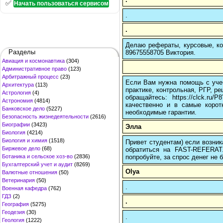
✅
Начать пользоваться сервисом
.
.
Делаю рефераты, курсовые, ко
Разделы
89675558705 Виктория.
Авиация и космонавтика
(304)
Административное право
(123)
Арбитражный процесс
(23)
Если Вам нужна помощь с учеб
Архитектура
(113)
практике, контрольная, РГР, ре
Астрология
(4)
обращайтесь: https://clck.r
Астрономия
(4814)
качественно и в самые корот
Банковское дело
(5227)
необходимые гарантии.
Безопасность жизнедеятельности
(2616)
Биографии
(3423)
Элла
Биология
(4214)
Биология и химия
(1518)
Привет студентам) если возник
Биржевое дело
(68)
обратиться на FAST-REFERAT
попробуйте, за спрос денег не б
Ботаника и сельское хоз-во
(2836)
Бухгалтерский учет и аудит
(8269)
Olya
Валютные отношения
(50)
Ветеринария
(50)
.
Военная кафедра
(762)
ГДЗ
(2)
.
География
(5275)
Геодезия
(30)
.
Геология
(1222)