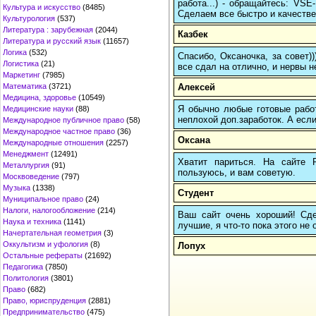
работа...) - обращайтесь: VS
Культура и искусство
(8485)
Сделаем все быстро и качестве
Культурология
(537)
Литература : зарубежная
(2044)
Казбек
Литература и русский язык
(11657)
Логика
(532)
Спасибо, Оксаночка, за совет)
Логистика
(21)
все сдал на отлично, и нервы н
Маркетинг
(7985)
Алексей
Математика
(3721)
Медицина, здоровье
(10549)
Я обычно любые готовые работ
Медицинские науки
(88)
неплохой доп.заработок. А если
Международное публичное право
(58)
Международное частное право
(36)
Оксана
Международные отношения
(2257)
Менеджмент
(12491)
Хватит париться. На сайте
Металлургия
(91)
пользуюсь, и вам советую.
Москвоведение
(797)
Музыка
(1338)
Студент
Муниципальное право
(24)
Налоги, налогообложение
(214)
Ваш сайт очень хороший! Сдел
Наука и техника
(1141)
лучшие, я что-то пока этого не
Начертательная геометрия
(3)
Оккультизм и уфология
(8)
Лопух
Остальные рефераты
(21692)
Педагогика
(7850)
Политология
(3801)
Право
(682)
Право, юриспруденция
(2881)
Предпринимательство
(475)