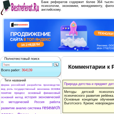
Банк рефератов содержит более 364 тыся
психологии, экономике, менеджменту, фило
английскому.
Полнотекстовый поиск
Комментарии к Р
Всего работ:
364139
Теги названий
Природа детства и предмет дет
форма
российский
разработка
производство
основа
вид
роль
государственный
экономика
Методы детской психолог
понятие
процесс
основный
финансовый
психического развития ребёнка
история
экономический
основной
метод
Основные концепции обучени
работа
in
методический
Россия
Выготского. Кризис новорожден
research
система
развитие
анализ