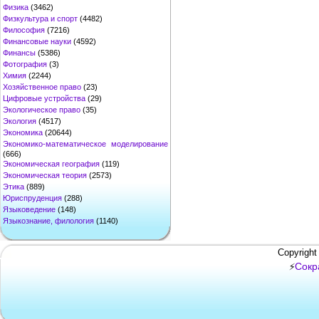
Физика
(3462)
Физкультура и спорт
(4482)
Философия
(7216)
Финансовые науки
(4592)
Финансы
(5386)
Фотография
(3)
Химия
(2244)
Хозяйственное право
(23)
Цифровые устройства
(29)
Экологическое право
(35)
Экология
(4517)
Экономика
(20644)
Экономико-математическое моделирование
(666)
Экономическая география
(119)
Экономическая теория
(2573)
Этика
(889)
Юриспруденция
(288)
Языковедение
(148)
Языкознание, филология
(1140)
Copyright
Сокр
⚡