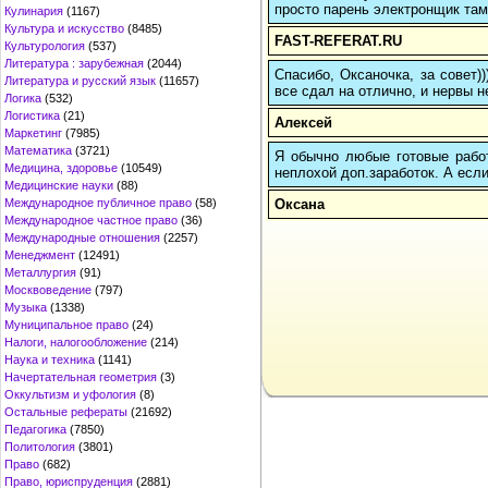
просто парень электронщик там 
Кулинария
(1167)
Культура и искусство
(8485)
FAST-REFERAT.RU
Культурология
(537)
Литература : зарубежная
(2044)
Спасибо, Оксаночка, за совет)
Литература и русский язык
(11657)
все сдал на отлично, и нервы н
Логика
(532)
Логистика
(21)
Алексей
Маркетинг
(7985)
Математика
(3721)
Я обычно любые готовые работ
Медицина, здоровье
(10549)
неплохой доп.заработок. А если
Медицинские науки
(88)
Оксана
Международное публичное право
(58)
Международное частное право
(36)
Международные отношения
(2257)
Менеджмент
(12491)
Металлургия
(91)
Москвоведение
(797)
Музыка
(1338)
Муниципальное право
(24)
Налоги, налогообложение
(214)
Наука и техника
(1141)
Начертательная геометрия
(3)
Оккультизм и уфология
(8)
Остальные рефераты
(21692)
Педагогика
(7850)
Политология
(3801)
Право
(682)
Право, юриспруденция
(2881)