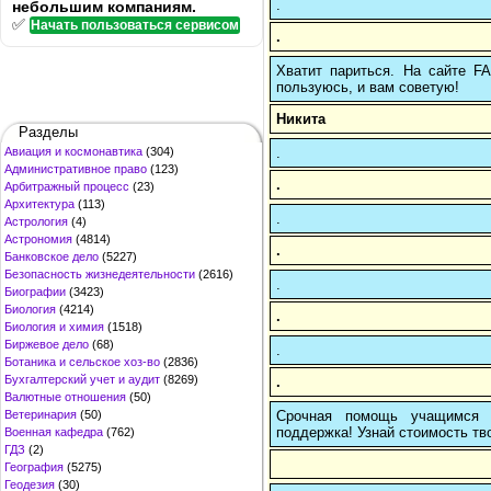
.
небольшим компаниям.
✅
Начать пользоваться сервисом
.
Хватит париться. На сайте 
пользуюсь, и вам советую!
Никита
Разделы
.
Авиация и космонавтика
(304)
Административное право
(123)
.
Арбитражный процесс
(23)
Архитектура
(113)
.
Астрология
(4)
Астрономия
(4814)
.
Банковское дело
(5227)
Безопасность жизнедеятельности
(2616)
.
Биографии
(3423)
Биология
(4214)
.
Биология и химия
(1518)
Биржевое дело
(68)
.
Ботаника и сельское хоз-во
(2836)
Бухгалтерский учет и аудит
(8269)
.
Валютные отношения
(50)
Срочная помощь учащимся в
Ветеринария
(50)
поддержка! Узнай стоимость тво
Военная кафедра
(762)
ГДЗ
(2)
География
(5275)
Геодезия
(30)