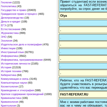
Привет студентам) если возник
Геология
(1222)
обратиться на FAST-REFERAT
Геополитика
(43)
попробуйте, за спрос денег не б
Государство и право
(20403)
Гражданское право и процесс
(465)
Olya
Делопроизводство
(19)
Деньги и кредит
(108)
.
ЕГЭ
(173)
Естествознание
(96)
.
Журналистика
(899)
ЗНО
(54)
.
Зоология
(34)
.
Издательское дело и полиграфия
(476)
Инвестиции
(106)
.
Иностранный язык
(62791)
Информатика
(3562)
.
Информатика, программирование
(6444)
Исторические личности
(2165)
.
История
(21319)
История техники
(766)
.
Кибернетика
(64)
Коммуникации и связь
(3145)
Ребятки, кто на FAST-REFERAT
Компьютерные науки
(60)
будете учавствовать в розыгрыш
Косметология
(17)
удивляйтесь что вас перекидыва
Краеведение и этнография
(588)
FAST-REFERAT.RU
Краткое содержание произведений
(1000)
Криминалистика
(106)
Мне с моими работами постоян
Криминология
(48)
вас ни к чему не обязывает, 
Криптология
(3)