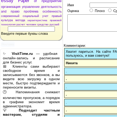
essay
Paper
of
предприятие
Имя
организация
управление
деятельность
Оценка
Плохо
С
and
право
проблема
особенность
современный
социальный
учет
правый
культура
метода
характеристика
правовой
технология
расчет
человек
средство
русский
Введите первые буквы слова
Реклама
Комментарии:
Хватит париться. На сайте 
✨
VisitTime.ru
— удобная
пользуюсь, и вам советую!
онлайн-запись и расписание
для бизнес услуг.
Никита
📅 Клиенты сами выбирают
свободное время и
.
записываются без звонков, а вы
.
видите всю загрузку в одном
месте, быстро подтверждаете и
.
переносите визиты.
🕒 Напоминания снижают
.
количество пропусков, а порядок
в графике экономит время
.
администратора.
.
💡
Подходит частным
мастерам, студиям и