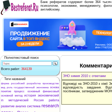
Банк рефератов содержит более 364 тыся
психологии, экономике, менеджменту, фило
английскому.
Полнотекстовый поиск
Комментари
Всего работ:
364139
ЗНО химия 2010 с ответами
Теги названий
Відповіді на ЗНО-2010 з хімії З
форма
российский
разработка
производство
відповідність завдання. Від
основа
вид
роль
государственный
экономика
посібникам, затвердженим МОН
понятие
процесс
основный
финансовый
история
экономический
основной
метод
работа
in
методический
Россия
research
система
развитие
анализ