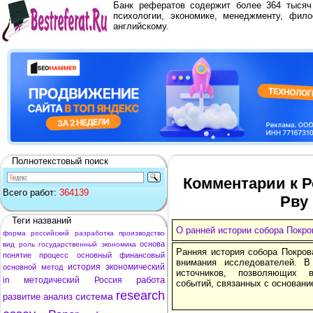
Банк рефератов содержит более 364 тыся
психологии, экономике, менеджменту, фило
английскому.
Полнотекстовый поиск
Комментарии к Р
Всего работ:
364139
Рву
Теги названий
О ранней истории собора Покро
форма
российский
разработка
производство
основа
вид
роль
государственный
экономика
Ранняя история собора Покров
понятие
процесс
основный
финансовый
внимания исследователей. В
история
экономический
основной
метод
источников, позволяющих в
работа
in
методический
Россия
событий, связанных с основани
research
система
развитие
анализ