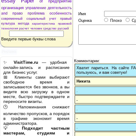
essay
Paper
of
предприятие
организация
управление
деятельность
and
право
проблема
особенность
Имя
современный
социальный
учет
правый
Оценка
Плохо
С
культура
метода
характеристика
правовой
технология
расчет
человек
средство
русский
Введите первые буквы слова
Реклама
Комментарии:
✨
VisitTime.ru
— удобная
онлайн-запись и расписание
Хватит париться. На сайте 
для бизнес услуг.
пользуюсь, и вам советую!
📅 Клиенты сами выбирают
Никита
свободное время и
записываются без звонков, а вы
.
видите всю загрузку в одном
месте, быстро подтверждаете и
.
переносите визиты.
🕒 Напоминания снижают
.
количество пропусков, а порядок
.
в графике экономит время
администратора.
.
💡
Подходит частным
мастерам, студиям и
.