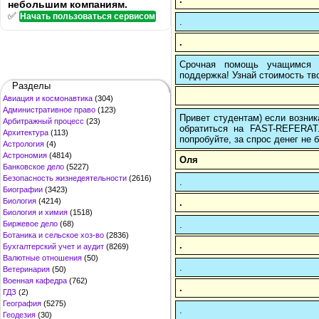
небольшим компаниям.
✅
Начать пользоваться сервисом
.
.
Срочная помощь учащимся в
поддержка! Узнай стоимость тво
Разделы
Авиация и космонавтика
(304)
Административное право
(123)
Привет студентам) если возник
Арбитражный процесс
(23)
обратиться на FAST-REFERAT
Архитектура
(113)
попробуйте, за спрос денег не б
Астрология
(4)
Астрономия
(4814)
Оля
Банковское дело
(5227)
Безопасность жизнедеятельности
(2616)
.
Биографии
(3423)
Биология
(4214)
.
Биология и химия
(1518)
.
Биржевое дело
(68)
Ботаника и сельское хоз-во
(2836)
.
Бухгалтерский учет и аудит
(8269)
Валютные отношения
(50)
.
Ветеринария
(50)
Военная кафедра
(762)
.
ГДЗ
(2)
География
(5275)
.
Геодезия
(30)