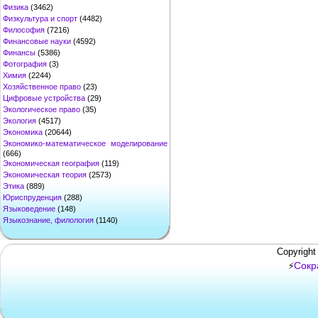
Физика
(3462)
Физкультура и спорт
(4482)
Философия
(7216)
Финансовые науки
(4592)
Финансы
(5386)
Фотография
(3)
Химия
(2244)
Хозяйственное право
(23)
Цифровые устройства
(29)
Экологическое право
(35)
Экология
(4517)
Экономика
(20644)
Экономико-математическое моделирование
(666)
Экономическая география
(119)
Экономическая теория
(2573)
Этика
(889)
Юриспруденция
(288)
Языковедение
(148)
Языкознание, филология
(1140)
Copyright
Сокр
⚡