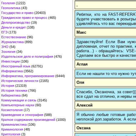
Геология
(1222)
.
Геополитика
(43)
Государство и право
(20403)
Ребятки, кто на FAST-REFERAT
Гражданское право и процесс
(465)
будете учавствовать в розыгрыш
Делопроизводство
(19)
удивляйтесь что вас перекидыва
Деньги и кредит
(108)
Макс
ЕГЭ
(173)
Естествознание
(96)
Здравствуйте! Если Вам нуж
Журналистика
(899)
дипломная, отчет по практике,
ЗНО
(54)
работа...) - обращайтесь: VS
Зоология
(34)
Сделаем все быстро и качестве
Издательское дело и полиграфия
(476)
Инвестиции
(106)
Аглая
Иностранный язык
(62791)
Информатика
(3562)
Если не нашли то что нужно т
Информатика, программирование
(6444)
Исторические личности
(2165)
Оля
История
(21319)
История техники
(766)
Спасибо, Оксаночка, за совет)
Кибернетика
(64)
все сдал на отлично, и нервы н
Коммуникации и связь
(3145)
Алексей
Компьютерные науки
(60)
Косметология
(17)
Я обычно любые готовые работ
Краеведение и этнография
(588)
неплохой доп.заработок. А если
Краткое содержание произведений
(1000)
Криминалистика
(106)
Оксана
Криминология
(48)
Криптология
(3)