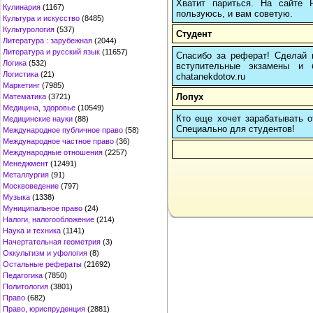
Хватит париться. На сайте
Кулинария
(1167)
пользуюсь, и вам советую.
Культура и искусство
(8485)
Культурология
(537)
Студент
Литература : зарубежная
(2044)
Литература и русский язык
(11657)
Спасибо за реферат! Сделай п
Логика
(532)
вступительные экзамены и 
Логистика
(21)
chatanekdotov.ru
Маркетинг
(7985)
Лопух
Математика
(3721)
Медицина, здоровье
(10549)
Кто еще хочет зарабатывать от
Медицинские науки
(88)
Cпециально для студентов!
Международное публичное право
(58)
Международное частное право
(36)
Международные отношения
(2257)
Менеджмент
(12491)
Металлургия
(91)
Москвоведение
(797)
Музыка
(1338)
Муниципальное право
(24)
Налоги, налогообложение
(214)
Наука и техника
(1141)
Начертательная геометрия
(3)
Оккультизм и уфология
(8)
Остальные рефераты
(21692)
Педагогика
(7850)
Политология
(3801)
Право
(682)
Право, юриспруденция
(2881)