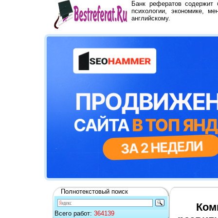
Банк рефератов содержит
психологии, экономике, ме
английскому.
Полнотекстовый поиск
Ком
Всего работ:
364139