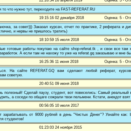
22:26:34 26 апреля 2019
Оценка: 5 - От
и то что нужно тут, переходите на FAST-REFERAT.RU
19:15:16 02 декабря 2018
Оценка: 5 - От
ночка, за совет))) Заказал курсач, отчет по практике, 2 реферата и
тлично, и нервы не пришлось тратить)
18:10:59 15 июля 2018
Оценка: 5 - От
е готовые работы покупаю на сайте shop-referat.tk , и свои все там
заработок. А если там не нахожу то уже на referat.gq заказываю и мне б
16:25:36 11 июня 2018
Оценка: 5 - От
ться. На сайте REFERAT.GQ вам сделают любой реферат, курсо
вам советую.
20:40:51 09 июня 2018
ь полезный! Сделай паузу, студент, вот повеселись: Самый реальный в
рить, а соседи по общаге сожрали твои пельмени. Кстати, анекдот взят 
00:56:05 10 июля 2017
 зарабатывать от 9000 рублей в день "Чистых Денег"? Узнайте как: b
ля студентов!
01:23:03 24 ноября 2015