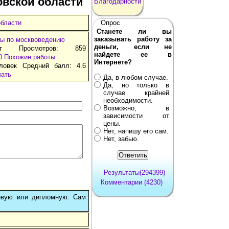
овской области
Благодарности
области
Опрос
Станете ли вы
заказывать работу за
ы по москвоведению
деньги, если не
ат Просмотров: 859
найдете ее в
0
Похожие работы
Интернете?
ловек Средний балл: 4.6
чать
Да, в любом случае.
Да, но только в
случае крайней
необходимости.
Возможно, в
зависимости от
цены.
Нет, напишу его сам.
Нет, забью.
Результаты(294399)
Комментарии (4230)
овую или дипломную. Сам