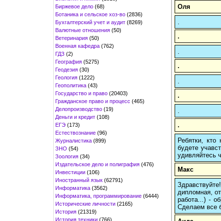
Оля
Биржевое дело
(68)
Ботаника и сельское хоз-во
(2836)
.
Бухгалтерский учет и аудит
(8269)
Валютные отношения
(50)
.
Ветеринария
(50)
Военная кафедра
(762)
.
ГДЗ
(2)
География
(5275)
.
Геодезия
(30)
Геология
(1222)
.
Геополитика
(43)
Государство и право
(20403)
.
Гражданское право и процесс
(465)
Делопроизводство
(19)
.
Деньги и кредит
(108)
.
ЕГЭ
(173)
Естествознание
(96)
Ребятки, кто
Журналистика
(899)
будете учавст
ЗНО
(54)
удивляйтесь ч
Зоология
(34)
Издательское дело и полиграфия
(476)
Макс
Инвестиции
(106)
Иностранный язык
(62791)
Здравствуйте
Информатика
(3562)
дипломная, от
Информатика, программирование
(6444)
работа...) -
Исторические личности
(2165)
Сделаем все б
История
(21319)
История техники
(766)