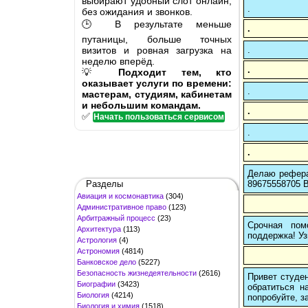
выбирают удобный слот онлайн,
.
без ожидания и звонков.
🕒 В результате меньше
.
путаницы, больше точных
визитов и ровная загрузка на
.
неделю вперёд.
.
💡
Подходит тем, кто
оказывает услуги по времени:
.
мастерам, студиям, кабинетам
и небольшим командам.
.
✅
Начать пользоваться сервисом
.
.
Делаю рефера
Разделы
89675558705 В
Авиация и космонавтика
(304)
Административное право
(123)
Арбитражный процесс
(23)
Срочная пом
Архитектура
(113)
поддержка! Уз
Астрология
(4)
Астрономия
(4814)
Банковское дело
(5227)
Безопасность жизнедеятельности
(2616)
Привет студен
Биографии
(3423)
обратиться н
Биология
(4214)
попробуйте, з
Биология и химия
(1518)