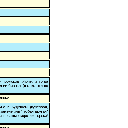
 промокод iphone, и тогда
кции бывают (п.с. кстати не
лично
на в будущем (курсовая,
кзамене или "любая другая"
ы в самые короткие сроки!