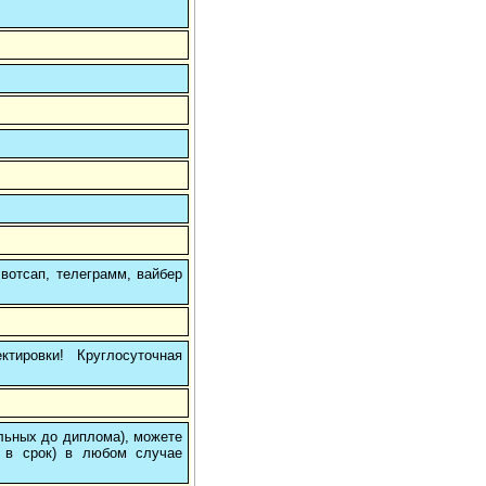
вотсап, телеграмм, вайбер
тировки! Круглосуточная
ольных до диплома), можете
 в срок) в любом случае