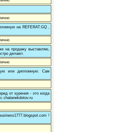
лично
лично
 дипломную на REFERAT.GQ ,
лично
 же на продажу выставляю,
ыстро делают.
лично
вую или дипломную. Сам
ред от курения - это когда
с chatanekdotov.ru
usiness1777.blogspot.com !