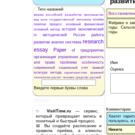
развит
Теги названий
Восстановлени
форма
российский
разработка
производство
основа
вид
роль
государственный
экономика
Фабрики и за
понятие
процесс
основный
финансовый
годы. Сельск
история
экономический
основной
метод
годы.
работа
in
методический
Россия
research
система
развитие
анализ
essay
Paper
of
предприятие
организация
управление
деятельность
and
право
проблема
особенность
Имя
современный
социальный
учет
правый
Оценка
культура
метода
характеристика
правовой
технология
расчет
человек
средство
русский
Введите первые буквы слова
Реклама
Комментарии:
✨
VisitTime.ru
— сервис,
который превращает запись в
Хватит парит
понятный и быстрый процесс.
пользуюсь, и 
📅 Вы создаёте расписание и
Никита
правила приёма, а клиенты