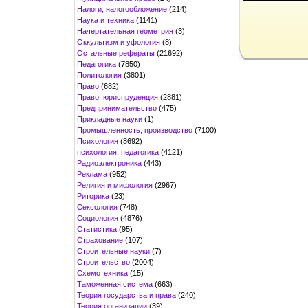
Налоги, налогообложение
(214)
Наука и техника
(1141)
Начертательная геометрия
(3)
Оккультизм и уфология
(8)
Остальные рефераты
(21692)
Педагогика
(7850)
Политология
(3801)
Право
(682)
Право, юриспруденция
(2881)
Предпринимательство
(475)
Прикладные науки
(1)
Промышленность, производство
(7100)
Психология
(8692)
психология, педагогика
(4121)
Радиоэлектроника
(443)
Реклама
(952)
Религия и мифология
(2967)
Риторика
(23)
Сексология
(748)
Социология
(4876)
Статистика
(95)
Страхование
(107)
Строительные науки
(7)
Строительство
(2004)
Схемотехника
(15)
Таможенная система
(663)
Теория государства и права
(240)
Теория организации
(39)