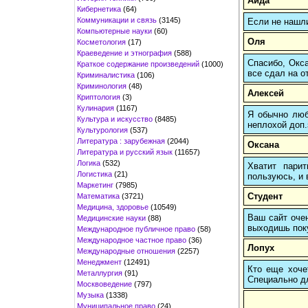
Аида
Кибернетика
(64)
Коммуникации и связь
(3145)
Если не нашл
Компьютерные науки
(60)
Оля
Косметология
(17)
Краеведение и этнография
(588)
Спасибо, Окса
Краткое содержание произведений
(1000)
все сдал на о
Криминалистика
(106)
Криминология
(48)
Алексей
Криптология
(3)
Кулинария
(1167)
Я обычно любы
Культура и искусство
(8485)
неплохой доп.
Культурология
(537)
Литература : зарубежная
(2044)
Оксана
Литература и русский язык
(11657)
Логика
(532)
Хватит пари
Логистика
(21)
пользуюсь, и 
Маркетинг
(7985)
Студент
Математика
(3721)
Медицина, здоровье
(10549)
Ваш сайт очен
Медицинские науки
(88)
выходишь поку
Международное публичное право
(58)
Международное частное право
(36)
Лопух
Международные отношения
(2257)
Менеджмент
(12491)
Кто еще хочет
Металлургия
(91)
Cпециально д
Москвоведение
(797)
Музыка
(1338)
Муниципальное право
(24)