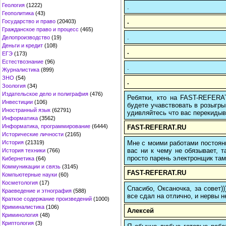
Геология
(1222)
.
Геополитика
(43)
.
Государство и право
(20403)
Гражданское право и процесс
(465)
.
Делопроизводство
(19)
Деньги и кредит
(108)
.
ЕГЭ
(173)
Естествознание
(96)
.
Журналистика
(899)
ЗНО
(54)
.
Зоология
(34)
Издательское дело и полиграфия
(476)
Ребятки, кто на FAST-REFERAT
Инвестиции
(106)
будете учавствовать в розыгрыш
Иностранный язык
(62791)
удивляйтесь что вас перекидыва
Информатика
(3562)
Информатика, программирование
(6444)
FAST-REFERAT.RU
Исторические личности
(2165)
Мне с моими работами постоян
История
(21319)
вас ни к чему не обязывает, 
История техники
(766)
просто парень электронщик там 
Кибернетика
(64)
Коммуникации и связь
(3145)
FAST-REFERAT.RU
Компьютерные науки
(60)
Косметология
(17)
Спасибо, Оксаночка, за совет)
Краеведение и этнография
(588)
все сдал на отлично, и нервы н
Краткое содержание произведений
(1000)
Криминалистика
(106)
Алексей
Криминология
(48)
Криптология
(3)