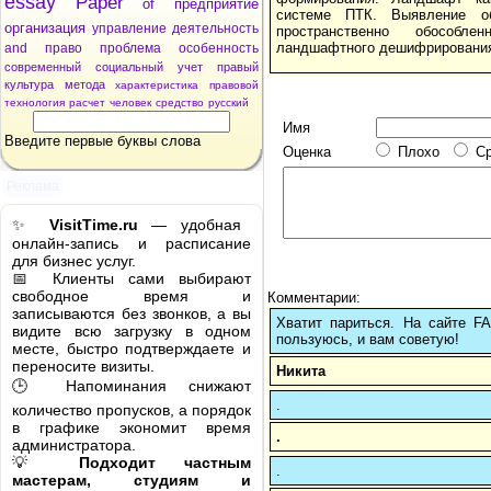
essay
Paper
of
предприятие
системе ПТК. Выявление о
организация
управление
деятельность
пространственно обособл
ландшафтного дешифрировани
and
право
проблема
особенность
современный
социальный
учет
правый
культура
метода
характеристика
правовой
технология
расчет
человек
средство
русский
Имя
Введите первые буквы слова
Оценка
Плохо
С
Реклама
✨
VisitTime.ru
— удобная
онлайн-запись и расписание
для бизнес услуг.
📅 Клиенты сами выбирают
свободное время и
Комментарии:
записываются без звонков, а вы
Хватит париться. На сайте 
видите всю загрузку в одном
пользуюсь, и вам советую!
месте, быстро подтверждаете и
переносите визиты.
Никита
🕒 Напоминания снижают
.
количество пропусков, а порядок
в графике экономит время
.
администратора.
💡
Подходит частным
.
мастерам, студиям и