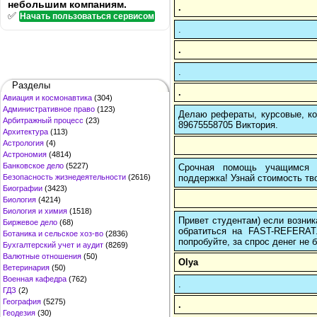
небольшим компаниям.
.
✅
Начать пользоваться сервисом
.
.
.
Разделы
.
Авиация и космонавтика
(304)
Административное право
(123)
Делаю рефераты, курсовые, ко
Арбитражный процесс
(23)
89675558705 Виктория.
Архитектура
(113)
Астрология
(4)
Астрономия
(4814)
Банковское дело
(5227)
Срочная помощь учащимся в
поддержка! Узнай стоимость тво
Безопасность жизнедеятельности
(2616)
Биографии
(3423)
Биология
(4214)
Биология и химия
(1518)
Привет студентам) если возник
Биржевое дело
(68)
обратиться на FAST-REFERAT
Ботаника и сельское хоз-во
(2836)
попробуйте, за спрос денег не б
Бухгалтерский учет и аудит
(8269)
Валютные отношения
(50)
Olya
Ветеринария
(50)
Военная кафедра
(762)
.
ГДЗ
(2)
География
(5275)
.
Геодезия
(30)