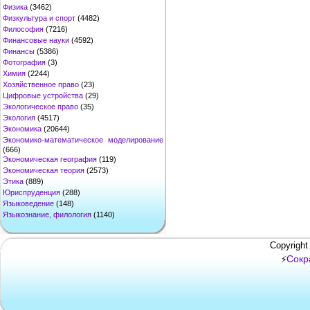
Физика
(3462)
Физкультура и спорт
(4482)
Философия
(7216)
Финансовые науки
(4592)
Финансы
(5386)
Фотография
(3)
Химия
(2244)
Хозяйственное право
(23)
Цифровые устройства
(29)
Экологическое право
(35)
Экология
(4517)
Экономика
(20644)
Экономико-математическое моделирование
(666)
Экономическая география
(119)
Экономическая теория
(2573)
Этика
(889)
Юриспруденция
(288)
Языковедение
(148)
Языкознание, филология
(1140)
Copyright
Сокр
⚡