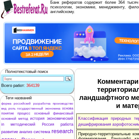
Банк рефератов содержит более 364 тыся
психологии, экономике, менеджменту, фило
английскому.
Полнотекстовый поиск
Комментари
Всего работ:
364139
территориа
ландшафтного м
Теги названий
форма
российский
разработка
производство
и мат
основа
вид
роль
государственный
экономика
понятие
процесс
основный
финансовый
Классификация природных те
история
экономический
основной
метод
работа
дешифрирования аэрофотосним
in
методический
Россия
research
система
развитие
анализ
Природно-территориальные ком
формирования. Ландшафт ка