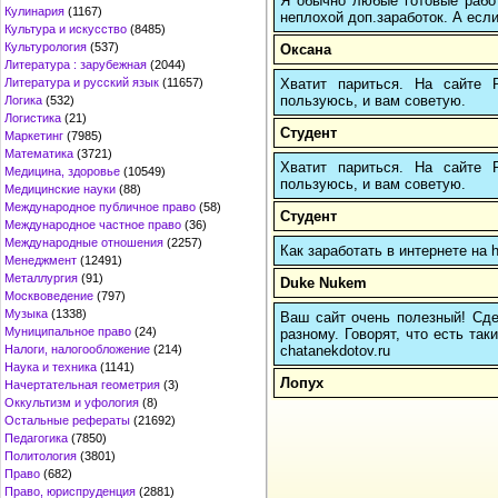
Я обычно любые готовые работ
Кулинария
(1167)
неплохой доп.заработок. А если
Культура и искусство
(8485)
Культурология
(537)
Оксана
Литература : зарубежная
(2044)
Хватит париться. На сайте
Литература и русский язык
(11657)
пользуюсь, и вам советую.
Логика
(532)
Логистика
(21)
Студент
Маркетинг
(7985)
Математика
(3721)
Хватит париться. На сайте
Медицина, здоровье
(10549)
пользуюсь, и вам советую.
Медицинские науки
(88)
Международное публичное право
(58)
Студент
Международное частное право
(36)
Международные отношения
(2257)
Как заработать в интернете на 
Менеджмент
(12491)
Металлургия
(91)
Duke Nukem
Москвоведение
(797)
Музыка
(1338)
Ваш сайт очень полезный! Сдел
Муниципальное право
(24)
разному. Говорят, что есть так
chatanekdotov.ru
Налоги, налогообложение
(214)
Наука и техника
(1141)
Лопух
Начертательная геометрия
(3)
Оккультизм и уфология
(8)
Остальные рефераты
(21692)
Педагогика
(7850)
Политология
(3801)
Право
(682)
Право, юриспруденция
(2881)