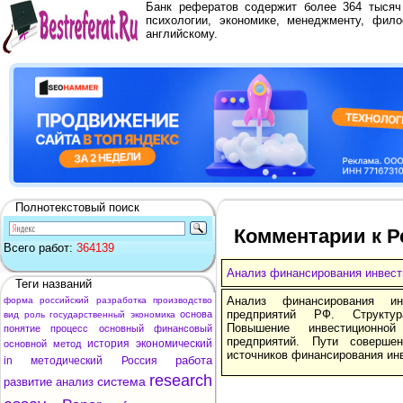
Банк рефератов содержит более 364 тыся
психологии, экономике, менеджменту, фило
английскому.
Полнотекстовый поиск
Комментарии к Р
Всего работ:
364139
Анализ финансирования инвест
Теги названий
Анализ финансирования ин
форма
российский
разработка
производство
предприятий РФ. Структур
основа
вид
роль
государственный
экономика
Повышение инвестиционной
понятие
процесс
основный
финансовый
предприятий. Пути совершен
история
экономический
основной
метод
источников финансирования ин
работа
in
методический
Россия
research
система
развитие
анализ