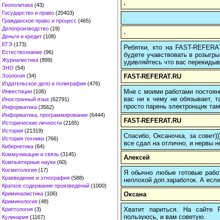
.
Геополитика
(43)
Государство и право
(20403)
.
Гражданское право и процесс
(465)
Делопроизводство
(19)
.
Деньги и кредит
(108)
ЕГЭ
(173)
Ребятки, кто на FAST-REFERAT
Естествознание
(96)
будете учавствовать в розыгрыш
Журналистика
(899)
удивляйтесь что вас перекидыва
ЗНО
(54)
FAST-REFERAT.RU
Зоология
(34)
Издательское дело и полиграфия
(476)
Мне с моими работами постоян
Инвестиции
(106)
вас ни к чему не обязывает, 
Иностранный язык
(62791)
просто парень электронщик там 
Информатика
(3562)
Информатика, программирование
(6444)
FAST-REFERAT.RU
Исторические личности
(2165)
История
(21319)
Спасибо, Оксаночка, за совет)
История техники
(766)
все сдал на отлично, и нервы н
Кибернетика
(64)
Коммуникации и связь
(3145)
Алексей
Компьютерные науки
(60)
Косметология
(17)
Я обычно любые готовые работ
Краеведение и этнография
(588)
неплохой доп.заработок. А если
Краткое содержание произведений
(1000)
Оксана
Криминалистика
(106)
Криминология
(48)
Хватит париться. На сайте
Криптология
(3)
пользуюсь, и вам советую.
Кулинария
(1167)