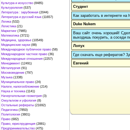
Культура и искусство
(8485)
Студент
Культурология
(537)
Литература : зарубежная
(2044)
Как заработать в интернете на 
Литература и русский язык
(11657)
Логика
(532)
Duke Nukem
Логистика
(21)
Маркетинг
(7985)
Ваш сайт очень хороший! Сдела
Математика
(3721)
выходишь покурить, а соседи по
Медицина, здоровье
(10549)
Медицинские науки
(88)
Лопух
Международное публичное право
(58)
Международное частное право
(36)
Где скачать еще рефератов? Зде
Международные отношения
(2257)
Евгений
Менеджмент
(12491)
Металлургия
(91)
Москвоведение
(797)
Музыка
(1338)
Муниципальное право
(24)
Налоги, налогообложение
(214)
Наука и техника
(1141)
Начертательная геометрия
(3)
Оккультизм и уфология
(8)
Остальные рефераты
(21692)
Педагогика
(7850)
Политология
(3801)
Право
(682)
Право, юриспруденция
(2881)
Предпринимательство
(475)