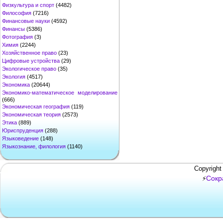
Физкультура и спорт
(4482)
Философия
(7216)
Финансовые науки
(4592)
Финансы
(5386)
Фотография
(3)
Химия
(2244)
Хозяйственное право
(23)
Цифровые устройства
(29)
Экологическое право
(35)
Экология
(4517)
Экономика
(20644)
Экономико-математическое моделирование
(666)
Экономическая география
(119)
Экономическая теория
(2573)
Этика
(889)
Юриспруденция
(288)
Языковедение
(148)
Языкознание, филология
(1140)
Copyright
Сокр
⚡