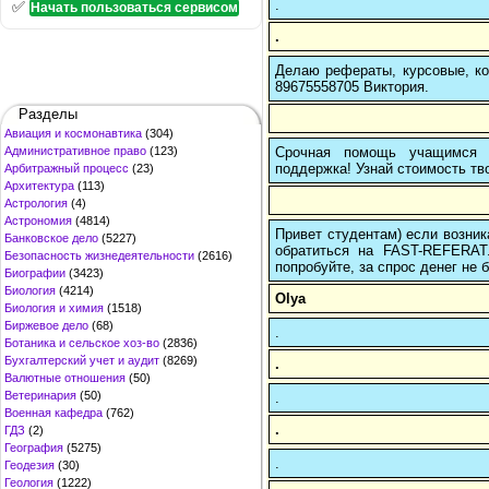
.
✅
Начать пользоваться сервисом
.
Делаю рефераты, курсовые, ко
89675558705 Виктория.
Разделы
Авиация и космонавтика
(304)
Срочная помощь учащимся в
Административное право
(123)
поддержка! Узнай стоимость тво
Арбитражный процесс
(23)
Архитектура
(113)
Астрология
(4)
Астрономия
(4814)
Привет студентам) если возник
Банковское дело
(5227)
обратиться на FAST-REFERAT
Безопасность жизнедеятельности
(2616)
попробуйте, за спрос денег не б
Биографии
(3423)
Биология
(4214)
Olya
Биология и химия
(1518)
Биржевое дело
(68)
.
Ботаника и сельское хоз-во
(2836)
Бухгалтерский учет и аудит
(8269)
.
Валютные отношения
(50)
Ветеринария
(50)
.
Военная кафедра
(762)
.
ГДЗ
(2)
География
(5275)
.
Геодезия
(30)
Геология
(1222)