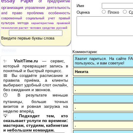
essay
Paper
of
предприятие
Имя
организация
управление
деятельность
Оценка
Плохо
С
and
право
проблема
особенность
современный
социальный
учет
правый
культура
метода
характеристика
правовой
технология
расчет
человек
средство
русский
Введите первые буквы слова
Реклама
Комментарии:
Хватит париться. На сайте 
✨
VisitTime.ru
— сервис,
пользуюсь, и вам советую!
который превращает запись в
понятный и быстрый процесс.
Никита
📅 Вы создаёте расписание и
правила приёма, а клиенты
.
выбирают удобный слот онлайн,
.
без ожидания и звонков.
🕒 В результате меньше
.
путаницы, больше точных
визитов и ровная загрузка на
.
неделю вперёд.
💡
Подходит тем, кто
.
оказывает услуги по времени:
.
мастерам, студиям, кабинетам
и небольшим командам.