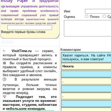
essay
Paper
of
предприятие
организация
управление
деятельность
and
право
проблема
особенность
Имя
современный
социальный
учет
правый
Оценка
Плохо
С
культура
метода
характеристика
правовой
технология
расчет
человек
средство
русский
Введите первые буквы слова
Реклама
Комментарии:
✨
VisitTime.ru
— сервис,
который превращает запись в
Хватит париться. На сайте 
понятный и быстрый процесс.
пользуюсь, и вам советую!
📅 Вы создаёте расписание и
Никита
правила приёма, а клиенты
выбирают удобный слот онлайн,
.
без ожидания и звонков.
🕒 В результате меньше
.
путаницы, больше точных
визитов и ровная загрузка на
.
неделю вперёд.
.
💡
Подходит тем, кто
оказывает услуги по времени:
.
мастерам, студиям, кабинетам
и небольшим командам.
.