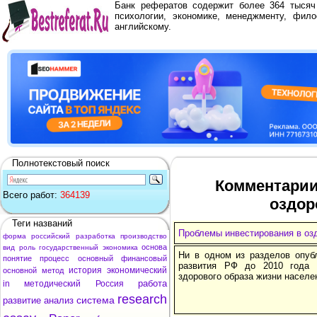
Банк рефератов содержит более 364 тыся
психологии, экономике, менеджменту, фило
английскому.
Полнотекстовый поиск
Комментарии
Всего работ:
364139
оздор
Теги названий
Проблемы инвестирования в оз
форма
российский
разработка
производство
основа
вид
роль
государственный
экономика
Ни в одном из разделов опубл
понятие
процесс
основный
финансовый
развития РФ до 2010 года 
история
экономический
основной
метод
здорового образа жизни населе
работа
in
методический
Россия
research
система
развитие
анализ