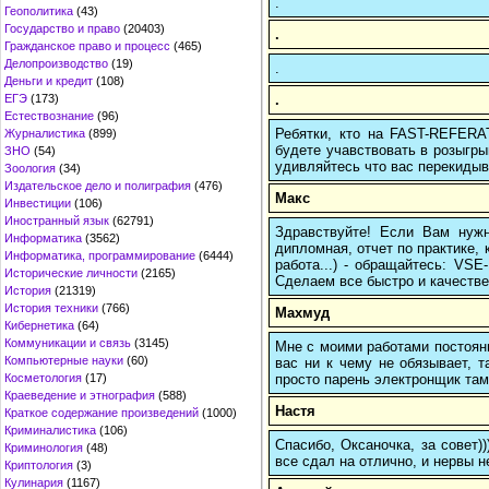
.
Геополитика
(43)
Государство и право
(20403)
.
Гражданское право и процесс
(465)
Делопроизводство
(19)
.
Деньги и кредит
(108)
.
ЕГЭ
(173)
Естествознание
(96)
Ребятки, кто на FAST-REFERAT
Журналистика
(899)
будете учавствовать в розыгрыш
ЗНО
(54)
удивляйтесь что вас перекидыва
Зоология
(34)
Издательское дело и полиграфия
(476)
Макс
Инвестиции
(106)
Иностранный язык
(62791)
Здравствуйте! Если Вам нуж
Информатика
(3562)
дипломная, отчет по практике,
Информатика, программирование
(6444)
работа...) - обращайтесь: VS
Исторические личности
(2165)
Сделаем все быстро и качестве
История
(21319)
История техники
(766)
Махмуд
Кибернетика
(64)
Коммуникации и связь
(3145)
Мне с моими работами постоян
Компьютерные науки
(60)
вас ни к чему не обязывает, 
просто парень электронщик там 
Косметология
(17)
Краеведение и этнография
(588)
Настя
Краткое содержание произведений
(1000)
Криминалистика
(106)
Спасибо, Оксаночка, за совет)
Криминология
(48)
все сдал на отлично, и нервы н
Криптология
(3)
Кулинария
(1167)