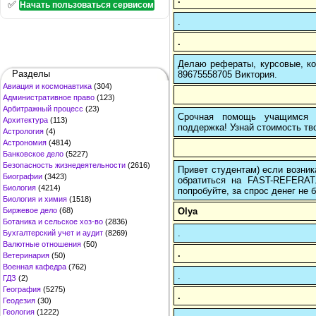
✅
Начать пользоваться сервисом
.
.
Делаю рефераты, курсовые, ко
Разделы
89675558705 Виктория.
Авиация и космонавтика
(304)
Административное право
(123)
Арбитражный процесс
(23)
Срочная помощь учащимся в
Архитектура
(113)
поддержка! Узнай стоимость тво
Астрология
(4)
Астрономия
(4814)
Банковское дело
(5227)
Безопасность жизнедеятельности
(2616)
Привет студентам) если возник
Биографии
(3423)
обратиться на FAST-REFERAT
Биология
(4214)
попробуйте, за спрос денег не б
Биология и химия
(1518)
Olya
Биржевое дело
(68)
Ботаника и сельское хоз-во
(2836)
.
Бухгалтерский учет и аудит
(8269)
Валютные отношения
(50)
.
Ветеринария
(50)
Военная кафедра
(762)
.
ГДЗ
(2)
География
(5275)
.
Геодезия
(30)
Геология
(1222)