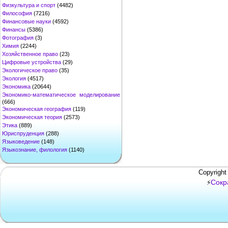
Физкультура и спорт
(4482)
Философия
(7216)
Финансовые науки
(4592)
Финансы
(5386)
Фотография
(3)
Химия
(2244)
Хозяйственное право
(23)
Цифровые устройства
(29)
Экологическое право
(35)
Экология
(4517)
Экономика
(20644)
Экономико-математическое моделирование
(666)
Экономическая география
(119)
Экономическая теория
(2573)
Этика
(889)
Юриспруденция
(288)
Языковедение
(148)
Языкознание, филология
(1140)
Copyright
Сокр
⚡