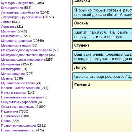
Алексей
Культура и искусство
(8485)
Культурология
(537)
Я обычно любые готовые работ
Литература : зарубежная
(2044)
неплохой доп.заработок. А если
Литература и русский язык
(11657)
Логика
(532)
Оксана
Логистика
(21)
Маркетинг
(7985)
Хватит париться. На сайте
Математика
(3721)
пользуюсь, и вам советую.
Медицина, здоровье
(10549)
Студент
Медицинские науки
(88)
Международное публичное право
(58)
Ваш сайт очень полезный! Сдел
Международное частное право
(36)
выходишь покурить, а соседи по
Международные отношения
(2257)
Менеджмент
(12491)
Лопух
Металлургия
(91)
Москвоведение
(797)
Где скачать еще рефератов? Зде
Музыка
(1338)
Муниципальное право
(24)
Евгений
Налоги, налогообложение
(214)
Наука и техника
(1141)
Начертательная геометрия
(3)
Оккультизм и уфология
(8)
Остальные рефераты
(21692)
Педагогика
(7850)
Политология
(3801)
Право
(682)
Право, юриспруденция
(2881)
Предпринимательство
(475)