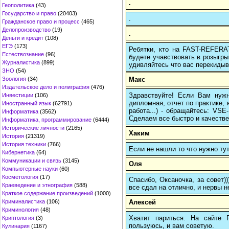
.
Геополитика
(43)
Государство и право
(20403)
.
Гражданское право и процесс
(465)
Делопроизводство
(19)
.
Деньги и кредит
(108)
ЕГЭ
(173)
Ребятки, кто на FAST-REFERAT
Естествознание
(96)
будете учавствовать в розыгрыш
Журналистика
(899)
удивляйтесь что вас перекидыва
ЗНО
(54)
Макс
Зоология
(34)
Издательское дело и полиграфия
(476)
Здравствуйте! Если Вам нуж
Инвестиции
(106)
дипломная, отчет по практике,
Иностранный язык
(62791)
работа...) - обращайтесь: VS
Информатика
(3562)
Сделаем все быстро и качестве
Информатика, программирование
(6444)
Исторические личности
(2165)
Хаким
История
(21319)
История техники
(766)
Если не нашли то что нужно т
Кибернетика
(64)
Коммуникации и связь
(3145)
Оля
Компьютерные науки
(60)
Косметология
(17)
Спасибо, Оксаночка, за совет)
Краеведение и этнография
(588)
все сдал на отлично, и нервы н
Краткое содержание произведений
(1000)
Алексей
Криминалистика
(106)
Криминология
(48)
Хватит париться. На сайте
Криптология
(3)
пользуюсь, и вам советую.
Кулинария
(1167)