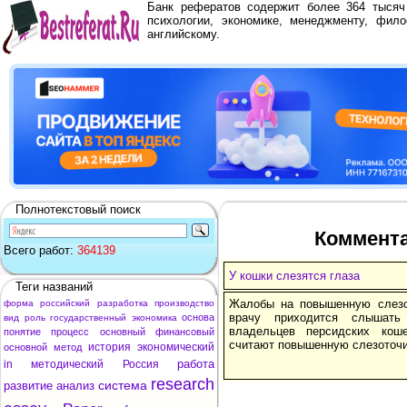
Банк рефератов содержит более 364 тыся
психологии, экономике, менеджменту, фило
английскому.
Полнотекстовый поиск
Коммента
Всего работ:
364139
У кошки слезятся глаза
Теги названий
Жалобы на повышенную слезо
форма
российский
разработка
производство
врачу приходится слышать
основа
вид
роль
государственный
экономика
владельцев персидских кош
понятие
процесс
основный
финансовый
считают повышенную слезоточи
история
экономический
основной
метод
работа
in
методический
Россия
research
система
развитие
анализ