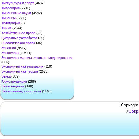
Физкультура и спорт
(4482)
Философия
(7216)
Финансовые науки
(4592)
Финансы
(5386)
Фотография
(3)
Химия
(2244)
Хозяйственное право
(23)
Цифровые устройства
(29)
Экологическое право
(35)
Экология
(4517)
Экономика
(20644)
Экономико-математическое моделирование
(666)
Экономическая география
(119)
Экономическая теория
(2573)
Этика
(889)
Юриспруденция
(288)
Языковедение
(148)
Языкознание, филология
(1140)
Copyright
Сокр
⚡