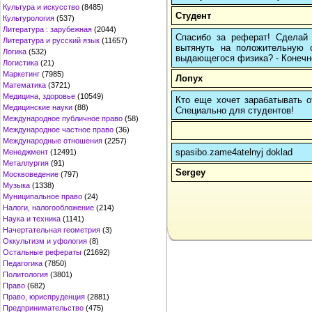
Культура и искусство
(8485)
Студент
Культурология
(537)
Литература : зарубежная
(2044)
Спасибо за реферат! Сделай 
Литература и русский язык
(11657)
вытянуть на положительную 
Логика
(532)
выдающегося физика? - Конечно,
Логистика
(21)
Маркетинг
(7985)
Лопух
Математика
(3721)
Медицина, здоровье
(10549)
Кто еще хочет зарабатывать от
Медицинские науки
(88)
Cпециально для студентов!
Международное публичное право
(58)
Международное частное право
(36)
Международные отношения
(2257)
spasibo.zame4atelnyj doklad
Менеджмент
(12491)
Металлургия
(91)
Sergey
Москвоведение
(797)
Музыка
(1338)
Муниципальное право
(24)
Налоги, налогообложение
(214)
Наука и техника
(1141)
Начертательная геометрия
(3)
Оккультизм и уфология
(8)
Остальные рефераты
(21692)
Педагогика
(7850)
Политология
(3801)
Право
(682)
Право, юриспруденция
(2881)
Предпринимательство
(475)