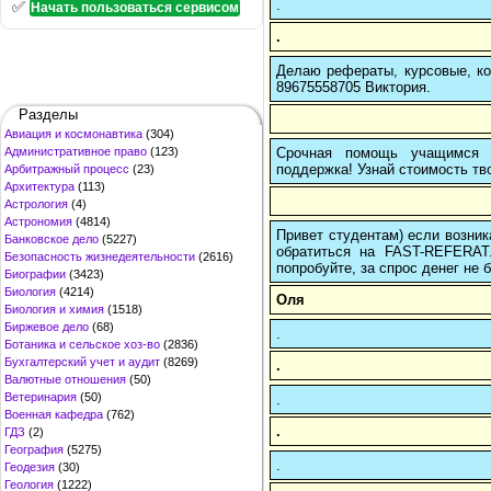
.
✅
Начать пользоваться сервисом
.
Делаю рефераты, курсовые, ко
89675558705 Виктория.
Разделы
Авиация и космонавтика
(304)
Срочная помощь учащимся в
Административное право
(123)
поддержка! Узнай стоимость тво
Арбитражный процесс
(23)
Архитектура
(113)
Астрология
(4)
Астрономия
(4814)
Привет студентам) если возник
Банковское дело
(5227)
обратиться на FAST-REFERAT
Безопасность жизнедеятельности
(2616)
попробуйте, за спрос денег не б
Биографии
(3423)
Биология
(4214)
Оля
Биология и химия
(1518)
Биржевое дело
(68)
.
Ботаника и сельское хоз-во
(2836)
Бухгалтерский учет и аудит
(8269)
.
Валютные отношения
(50)
Ветеринария
(50)
.
Военная кафедра
(762)
.
ГДЗ
(2)
География
(5275)
.
Геодезия
(30)
Геология
(1222)