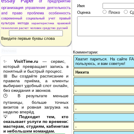
essay
Paper
of
предприятие
Имя
организация
управление
деятельность
Оценка
Плохо
С
and
право
проблема
особенность
современный
социальный
учет
правый
культура
метода
характеристика
правовой
технология
расчет
человек
средство
русский
Введите первые буквы слова
Реклама
Комментарии:
Хватит париться. На сайте 
✨
VisitTime.ru
— сервис,
пользуюсь, и вам советую!
который превращает запись в
понятный и быстрый процесс.
Никита
📅 Вы создаёте расписание и
правила приёма, а клиенты
.
выбирают удобный слот онлайн,
.
без ожидания и звонков.
🕒 В результате меньше
.
путаницы, больше точных
визитов и ровная загрузка на
.
неделю вперёд.
💡
Подходит тем, кто
.
оказывает услуги по времени:
.
мастерам, студиям, кабинетам
и небольшим командам.