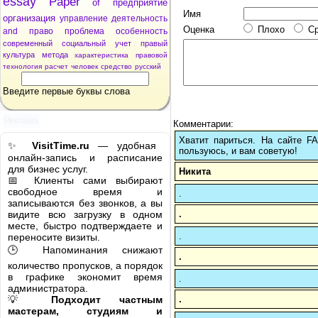
essay
Paper
of
предприятие
Имя
организация
управление
деятельность
Оценка
Плохо
С
and
право
проблема
особенность
современный
социальный
учет
правый
культура
метода
характеристика
правовой
технология
расчет
человек
средство
русский
Введите первые буквы слова
Реклама
Комментарии:
Хватит париться. На сайте 
✨
VisitTime.ru
— удобная
пользуюсь, и вам советую!
онлайн-запись и расписание
для бизнес услуг.
Никита
📅 Клиенты сами выбирают
свободное время и
.
записываются без звонков, а вы
.
видите всю загрузку в одном
месте, быстро подтверждаете и
.
переносите визиты.
🕒 Напоминания снижают
.
количество пропусков, а порядок
в графике экономит время
.
администратора.
.
💡
Подходит частным
мастерам, студиям и