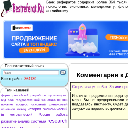
Банк рефератов содержит более 364 тыся
психологии, экономике, менеджменту, фило
английскому.
Полнотекстовый поиск
Комментарии к Д
Всего работ:
364139
Стерилизация собак: За или пр
Теги названий
Инстинкт продолжения рода о
форма
российский
разработка
производство
меры Вы не предпринимали в 
основа
вид
роль
государственный
экономика
поддаваясь инстинкту, будет д
понятие
процесс
основный
финансовый
замуж» за первого встречного.
история
экономический
основной
метод
работа
in
методический
Россия
research
система
развитие
анализ