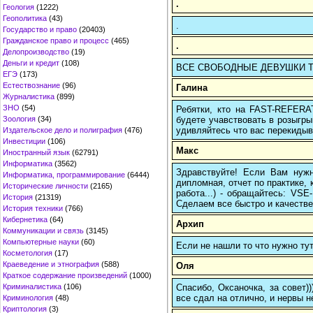
.
Геология
(1222)
Геополитика
(43)
.
Государство и право
(20403)
Гражданское право и процесс
(465)
.
Делопроизводство
(19)
Деньги и кредит
(108)
ВСЕ СВОБОДНЫЕ ДЕВУШКИ ТВОЕ
ЕГЭ
(173)
Естествознание
(96)
Галина
Журналистика
(899)
ЗНО
(54)
Ребятки, кто на FAST-REFERAT
будете учавствовать в розыгрыш
Зоология
(34)
удивляйтесь что вас перекидыва
Издательское дело и полиграфия
(476)
Инвестиции
(106)
Макс
Иностранный язык
(62791)
Информатика
(3562)
Здравствуйте! Если Вам нуж
Информатика, программирование
(6444)
дипломная, отчет по практике,
Исторические личности
(2165)
работа...) - обращайтесь: VS
История
(21319)
Сделаем все быстро и качестве
История техники
(766)
Кибернетика
(64)
Архип
Коммуникации и связь
(3145)
Компьютерные науки
(60)
Если не нашли то что нужно т
Косметология
(17)
Краеведение и этнография
(588)
Оля
Краткое содержание произведений
(1000)
Спасибо, Оксаночка, за совет)
Криминалистика
(106)
все сдал на отлично, и нервы н
Криминология
(48)
Криптология
(3)