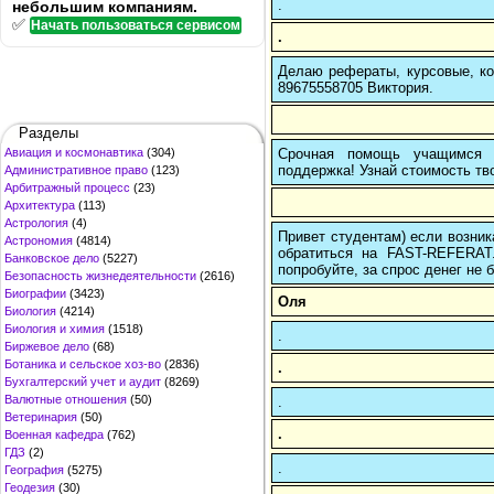
.
небольшим компаниям.
✅
Начать пользоваться сервисом
.
Делаю рефераты, курсовые, ко
89675558705 Виктория.
Разделы
Срочная помощь учащимся в
Авиация и космонавтика
(304)
поддержка! Узнай стоимость тво
Административное право
(123)
Арбитражный процесс
(23)
Архитектура
(113)
Астрология
(4)
Привет студентам) если возник
Астрономия
(4814)
обратиться на FAST-REFERAT
Банковское дело
(5227)
попробуйте, за спрос денег не б
Безопасность жизнедеятельности
(2616)
Биографии
(3423)
Оля
Биология
(4214)
Биология и химия
(1518)
.
Биржевое дело
(68)
Ботаника и сельское хоз-во
(2836)
.
Бухгалтерский учет и аудит
(8269)
Валютные отношения
(50)
.
Ветеринария
(50)
.
Военная кафедра
(762)
ГДЗ
(2)
.
География
(5275)
Геодезия
(30)