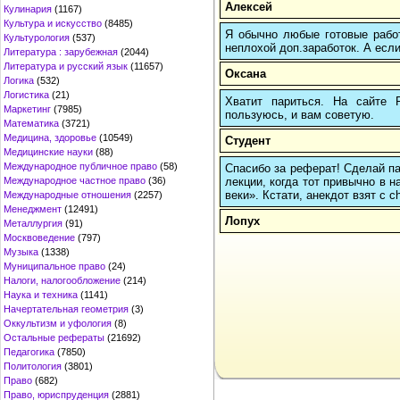
Алексей
Кулинария
(1167)
Культура и искусство
(8485)
Я обычно любые готовые работ
Культурология
(537)
неплохой доп.заработок. А если
Литература : зарубежная
(2044)
Литература и русский язык
(11657)
Оксана
Логика
(532)
Логистика
(21)
Хватит париться. На сайте
Маркетинг
(7985)
пользуюсь, и вам советую.
Математика
(3721)
Медицина, здоровье
(10549)
Студент
Медицинские науки
(88)
Международное публичное право
(58)
Спасибо за реферат! Сделай пау
лекции, когда тот привычно в 
Международное частное право
(36)
веки». Кстати, анекдот взят с c
Международные отношения
(2257)
Менеджмент
(12491)
Лопух
Металлургия
(91)
Москвоведение
(797)
Музыка
(1338)
Муниципальное право
(24)
Налоги, налогообложение
(214)
Наука и техника
(1141)
Начертательная геометрия
(3)
Оккультизм и уфология
(8)
Остальные рефераты
(21692)
Педагогика
(7850)
Политология
(3801)
Право
(682)
Право, юриспруденция
(2881)