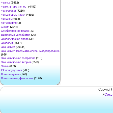
Физика
(3462)
Физкультура и спорт
(4482)
Философия
(7216)
Финансовые науки
(4592)
Финансы
(5386)
Фотография
(3)
Химия
(2244)
Хозяйственное право
(23)
Цифровые устройства
(29)
Экологическое право
(35)
Экология
(4517)
Экономика
(20644)
Экономико-математическое моделирование
(666)
Экономическая география
(119)
Экономическая теория
(2573)
Этика
(889)
Юриспруденция
(288)
Языковедение
(148)
Языкознание, филология
(1140)
Copyright
Сокр
⚡