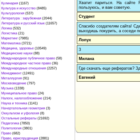
Хватит париться. На сайте
Кулинария
(1167)
пользуюсь, и вам советую.
Культура и искусство
(8485)
Культурология
(537)
Студент
Литература : зарубежная
(2044)
Литература и русский язык
(11657)
Спасибо создателям сайта! Сде
Логика
(532)
выходишь покурить, а соседи по
Логистика
(21)
Маркетинг
(7985)
Лопух
Математика
(3721)
Медицина, здоровье
(10549)
3
Медицинские науки
(88)
Милана
Международное публичное право
(58)
Международное частное право
(36)
Где скачать еще рефератов? Зде
Международные отношения
(2257)
Менеджмент
(12491)
Евгений
Металлургия
(91)
Москвоведение
(797)
Музыка
(1338)
Муниципальное право
(24)
Налоги, налогообложение
(214)
Наука и техника
(1141)
Начертательная геометрия
(3)
Оккультизм и уфология
(8)
Остальные рефераты
(21692)
Педагогика
(7850)
Политология
(3801)
Право
(682)
Право, юриспруденция
(2881)