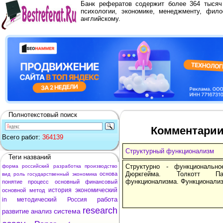
Банк рефератов содержит более 364 тыся
психологии, экономике, менеджменту, фило
английскому.
Полнотекстовый поиск
Комментарии
Всего работ:
364139
Структурный функционализм
Теги названий
Структурно - функциональн
форма
российский
разработка
производство
Дюркгейма. Толкотт Па
основа
вид
роль
государственный
экономика
функционализма. Функционализ
понятие
процесс
основный
финансовый
история
экономический
основной
метод
работа
in
методический
Россия
research
система
развитие
анализ