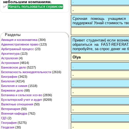
.
небольшим компаниям.
✅
Начать пользоваться сервисом
.
Срочная помощь учащимся в
поддержка! Узнай стоимость тво
Разделы
Привет студентам) если возник
Авиация и космонавтика
(304)
обратиться на FAST-REFERAT
Административное право
(123)
попробуйте, за спрос денег не б
Арбитражный процесс
(23)
Архитектура
(113)
Olya
Астрология
(4)
Астрономия
(4814)
.
Банковское дело
(5227)
Безопасность жизнедеятельности
(2616)
.
Биографии
(3423)
Биология
(4214)
.
Биология и химия
(1518)
Биржевое дело
(68)
.
Ботаника и сельское хоз-во
(2836)
Бухгалтерский учет и аудит
(8269)
.
Валютные отношения
(50)
.
Ветеринария
(50)
Военная кафедра
(762)
.
ГДЗ
(2)
География
(5275)
.
Геодезия
(30)