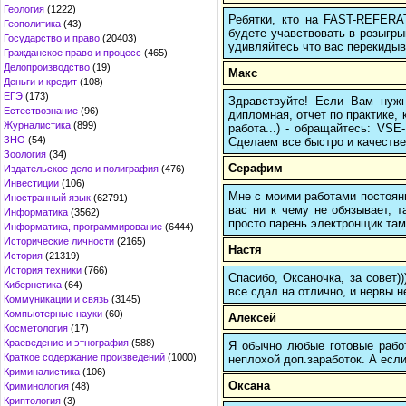
Геология
(1222)
Ребятки, кто на FAST-REFERAT
Геополитика
(43)
будете учавствовать в розыгрыш
Государство и право
(20403)
удивляйтесь что вас перекидыва
Гражданское право и процесс
(465)
Делопроизводство
(19)
Макс
Деньги и кредит
(108)
ЕГЭ
(173)
Здравствуйте! Если Вам нуж
Естествознание
(96)
дипломная, отчет по практике,
Журналистика
(899)
работа...) - обращайтесь: VS
ЗНО
(54)
Сделаем все быстро и качестве
Зоология
(34)
Серафим
Издательское дело и полиграфия
(476)
Инвестиции
(106)
Мне с моими работами постоян
Иностранный язык
(62791)
вас ни к чему не обязывает, 
Информатика
(3562)
просто парень электронщик там 
Информатика, программирование
(6444)
Исторические личности
(2165)
Настя
История
(21319)
История техники
(766)
Спасибо, Оксаночка, за совет)
Кибернетика
(64)
все сдал на отлично, и нервы н
Коммуникации и связь
(3145)
Компьютерные науки
(60)
Алексей
Косметология
(17)
Краеведение и этнография
(588)
Я обычно любые готовые работ
Краткое содержание произведений
(1000)
неплохой доп.заработок. А если
Криминалистика
(106)
Оксана
Криминология
(48)
Криптология
(3)