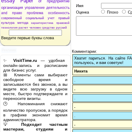
essay
Paper
of
предприятие
Имя
организация
управление
деятельность
Оценка
Плохо
С
and
право
проблема
особенность
современный
социальный
учет
правый
культура
метода
характеристика
правовой
технология
расчет
человек
средство
русский
Введите первые буквы слова
Реклама
Комментарии:
Хватит париться. На сайте 
✨
VisitTime.ru
— удобная
пользуюсь, и вам советую!
онлайн-запись и расписание
для бизнес услуг.
Никита
📅 Клиенты сами выбирают
свободное время и
.
записываются без звонков, а вы
.
видите всю загрузку в одном
месте, быстро подтверждаете и
.
переносите визиты.
🕒 Напоминания снижают
.
количество пропусков, а порядок
в графике экономит время
.
администратора.
.
💡
Подходит частным
мастерам, студиям и