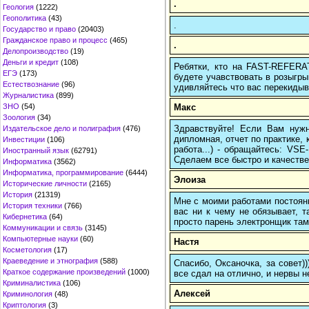
.
Геология
(1222)
Геополитика
(43)
.
Государство и право
(20403)
Гражданское право и процесс
(465)
.
Делопроизводство
(19)
Деньги и кредит
(108)
Ребятки, кто на FAST-REFERAT
ЕГЭ
(173)
будете учавствовать в розыгрыш
Естествознание
(96)
удивляйтесь что вас перекидыва
Журналистика
(899)
Макс
ЗНО
(54)
Зоология
(34)
Здравствуйте! Если Вам нуж
Издательское дело и полиграфия
(476)
дипломная, отчет по практике,
Инвестиции
(106)
работа...) - обращайтесь: VS
Иностранный язык
(62791)
Сделаем все быстро и качестве
Информатика
(3562)
Информатика, программирование
(6444)
Элоиза
Исторические личности
(2165)
История
(21319)
Мне с моими работами постоян
История техники
(766)
вас ни к чему не обязывает, 
Кибернетика
(64)
просто парень электронщик там 
Коммуникации и связь
(3145)
Компьютерные науки
(60)
Настя
Косметология
(17)
Краеведение и этнография
(588)
Спасибо, Оксаночка, за совет)
Краткое содержание произведений
(1000)
все сдал на отлично, и нервы н
Криминалистика
(106)
Алексей
Криминология
(48)
Криптология
(3)