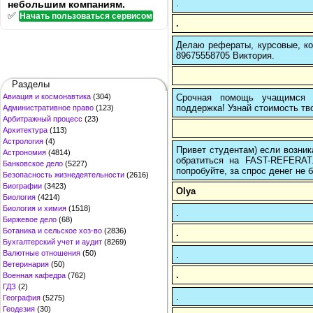
.
небольшим компаниям.
✅
Начать пользоваться сервисом
.
Делаю рефераты, курсовые, ко
89675558705 Виктория.
Разделы
Срочная помощь учащимся в
Авиация и космонавтика
(304)
поддержка! Узнай стоимость тво
Административное право
(123)
Арбитражный процесс
(23)
Архитектура
(113)
Астрология
(4)
Привет студентам) если возник
Астрономия
(4814)
обратиться на FAST-REFERAT
Банковское дело
(5227)
попробуйте, за спрос денег не б
Безопасность жизнедеятельности
(2616)
Биографии
(3423)
Olya
Биология
(4214)
Биология и химия
(1518)
.
Биржевое дело
(68)
Ботаника и сельское хоз-во
(2836)
.
Бухгалтерский учет и аудит
(8269)
Валютные отношения
(50)
.
Ветеринария
(50)
.
Военная кафедра
(762)
ГДЗ
(2)
.
География
(5275)
Геодезия
(30)