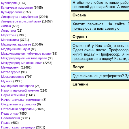
Я обычно любые готовые работ
Кулинария
(1167)
неплохой доп.заработок. А если
Культура и искусство
(8485)
Культурология
(537)
Оксана
Литература : зарубежная
(2044)
Литература и русский язык
(11657)
Хватит париться. На сайте
Логика
(532)
пользуюсь, и вам советую.
Логистика
(21)
Маркетинг
(7985)
Студент
Математика
(3721)
Медицина, здоровье
(10549)
Отличный у Вас сайт, очень по
Медицинские науки
(88)
Сдает очень плохо. Профессор 
Международное публичное право
(58)
кипит вода? - Профессор, я н
превращается в водку! Кстати, 
Международное частное право
(36)
Международные отношения
(2257)
Лопух
Менеджмент
(12491)
Металлургия
(91)
Где скачать еще рефератов? Зде
Москвоведение
(797)
Музыка
(1338)
Евгений
Муниципальное право
(24)
Налоги, налогообложение
(214)
Наука и техника
(1141)
Начертательная геометрия
(3)
Оккультизм и уфология
(8)
Остальные рефераты
(21692)
Педагогика
(7850)
Политология
(3801)
Право
(682)
Право, юриспруденция
(2881)