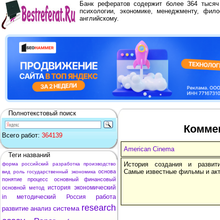
Банк рефератов содержит более 364 тыся
психологии, экономике, менеджменту, фило
английскому.
Полнотекстовый поиск
Коммен
Всего работ:
364139
American Cinema
Теги названий
История создания и развити
форма
российский
разработка
производство
Самые известные фильмы и акт
основа
вид
роль
государственный
экономика
понятие
процесс
основный
финансовый
история
экономический
основной
метод
работа
in
методический
Россия
research
система
развитие
анализ