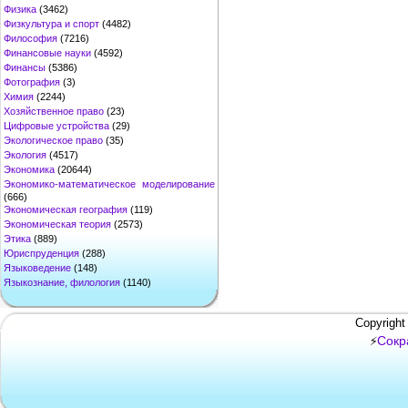
Физика
(3462)
Физкультура и спорт
(4482)
Философия
(7216)
Финансовые науки
(4592)
Финансы
(5386)
Фотография
(3)
Химия
(2244)
Хозяйственное право
(23)
Цифровые устройства
(29)
Экологическое право
(35)
Экология
(4517)
Экономика
(20644)
Экономико-математическое моделирование
(666)
Экономическая география
(119)
Экономическая теория
(2573)
Этика
(889)
Юриспруденция
(288)
Языковедение
(148)
Языкознание, филология
(1140)
Copyright
Сокр
⚡