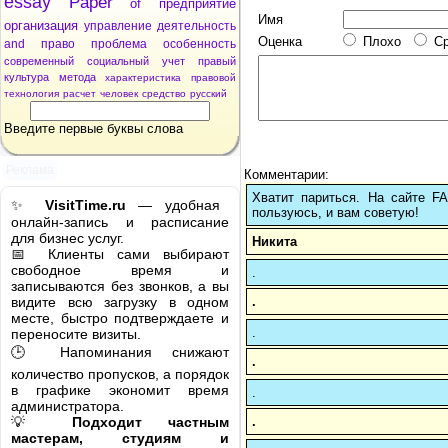
essay
Paper
of
предприятие
Имя
организация
управление
деятельность
Оценка
Плохо
С
and
право
проблема
особенность
современный
социальный
учет
правый
культура
метода
характеристика
правовой
технология
расчет
человек
средство
русский
Введите первые буквы слова
Реклама
Комментарии:
Хватит париться. На сайте 
✨
VisitTime.ru
— удобная
пользуюсь, и вам советую!
онлайн-запись и расписание
для бизнес услуг.
Никита
📅 Клиенты сами выбирают
свободное время и
.
записываются без звонков, а вы
.
видите всю загрузку в одном
месте, быстро подтверждаете и
.
переносите визиты.
🕒 Напоминания снижают
.
количество пропусков, а порядок
в графике экономит время
.
администратора.
.
💡
Подходит частным
мастерам, студиям и