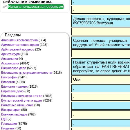
.
небольшим компаниям.
✅
Начать пользоваться сервисом
.
Делаю рефераты, курсовые, ко
89675558705 Виктория.
Разделы
Срочная помощь учащимся в
Авиация и космонавтика
(304)
поддержка! Узнай стоимость тво
Административное право
(123)
Арбитражный процесс
(23)
Архитектура
(113)
Астрология
(4)
Привет студентам) если возник
Астрономия
(4814)
обратиться на FAST-REFERAT
Банковское дело
(5227)
попробуйте, за спрос денег не б
Безопасность жизнедеятельности
(2616)
Биографии
(3423)
Оля
Биология
(4214)
Биология и химия
(1518)
.
Биржевое дело
(68)
Ботаника и сельское хоз-во
(2836)
.
Бухгалтерский учет и аудит
(8269)
Валютные отношения
(50)
.
Ветеринария
(50)
.
Военная кафедра
(762)
ГДЗ
(2)
.
География
(5275)
Геодезия
(30)