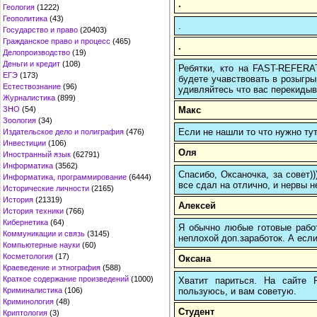
.
Геология
(1222)
Геополитика
(43)
.
Государство и право
(20403)
Гражданское право и процесс
(465)
.
Делопроизводство
(19)
Деньги и кредит
(108)
Ребятки, кто на FAST-REFERAT
ЕГЭ
(173)
будете учавствовать в розыгрыш
Естествознание
(96)
удивляйтесь что вас перекидыва
Журналистика
(899)
Макс
ЗНО
(54)
Зоология
(34)
Если не нашли то что нужно т
Издательское дело и полиграфия
(476)
Инвестиции
(106)
Оля
Иностранный язык
(62791)
Информатика
(3562)
Спасибо, Оксаночка, за совет)
Информатика, программирование
(6444)
все сдал на отлично, и нервы н
Исторические личности
(2165)
История
(21319)
Алексей
История техники
(766)
Кибернетика
(64)
Я обычно любые готовые работ
Коммуникации и связь
(3145)
неплохой доп.заработок. А если
Компьютерные науки
(60)
Косметология
(17)
Оксана
Краеведение и этнография
(588)
Краткое содержание произведений
(1000)
Хватит париться. На сайте
пользуюсь, и вам советую.
Криминалистика
(106)
Криминология
(48)
Студент
Криптология
(3)