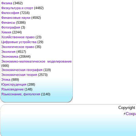
Физика
(3462)
Физкультура и спорт
(4482)
Философия
(7216)
Финансовые науки
(4592)
Финансы
(5386)
Фотография
(3)
Химия
(2244)
Хозяйственное право
(23)
Цифровые устройства
(29)
Экологическое право
(35)
Экология
(4517)
Экономика
(20644)
Экономико-математическое моделирование
(666)
Экономическая география
(119)
Экономическая теория
(2573)
Этика
(889)
Юриспруденция
(288)
Языковедение
(148)
Языкознание, филология
(1140)
Copyright
Сокр
⚡