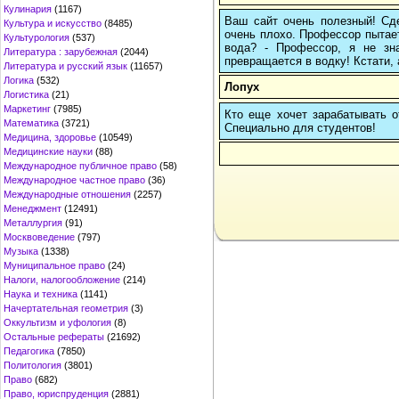
Кулинария
(1167)
Ваш сайт очень полезный! Сде
Культура и искусство
(8485)
очень плохо. Профессор пытает
Культурология
(537)
вода? - Профессор, я не зна
Литература : зарубежная
(2044)
превращается в водку! Кстати, 
Литература и русский язык
(11657)
Логика
(532)
Лопух
Логистика
(21)
Маркетинг
(7985)
Кто еще хочет зарабатывать от
Математика
(3721)
Cпециально для студентов!
Медицина, здоровье
(10549)
Медицинские науки
(88)
Международное публичное право
(58)
Международное частное право
(36)
Международные отношения
(2257)
Менеджмент
(12491)
Металлургия
(91)
Москвоведение
(797)
Музыка
(1338)
Муниципальное право
(24)
Налоги, налогообложение
(214)
Наука и техника
(1141)
Начертательная геометрия
(3)
Оккультизм и уфология
(8)
Остальные рефераты
(21692)
Педагогика
(7850)
Политология
(3801)
Право
(682)
Право, юриспруденция
(2881)