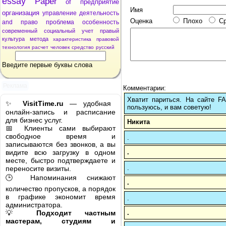
essay
Paper
of
предприятие
Имя
организация
управление
деятельность
Оценка
Плохо
С
and
право
проблема
особенность
современный
социальный
учет
правый
культура
метода
характеристика
правовой
технология
расчет
человек
средство
русский
Введите первые буквы слова
Реклама
Комментарии:
Хватит париться. На сайте 
✨
VisitTime.ru
— удобная
пользуюсь, и вам советую!
онлайн-запись и расписание
для бизнес услуг.
Никита
📅 Клиенты сами выбирают
свободное время и
.
записываются без звонков, а вы
.
видите всю загрузку в одном
месте, быстро подтверждаете и
.
переносите визиты.
🕒 Напоминания снижают
.
количество пропусков, а порядок
в графике экономит время
.
администратора.
.
💡
Подходит частным
мастерам, студиям и