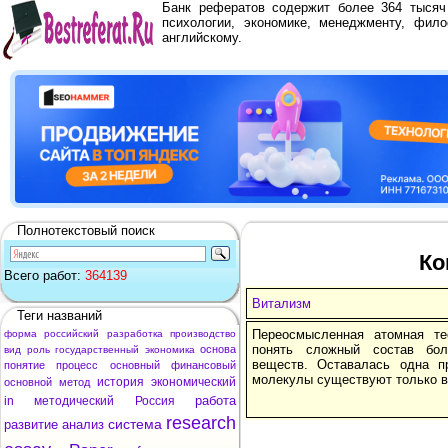
Банк рефератов содержит более 364 тыся
психологии, экономике, менеджменту, фило
английскому.
Полнотекстовый поиск
Ко
Всего работ:
364139
Витализм
Теги названий
Переосмысленная атомная те
форма
российский
разработка
производство
понять сложный состав бо
основа
вид
роль
государственный
экономика
веществ. Оставалась одна п
понятие
процесс
основный
финансовый
молекулы существуют только в
история
экономический
основной
метод
работа
in
методический
Россия
research
система
развитие
анализ