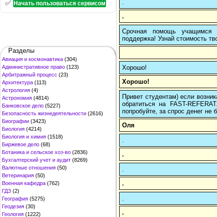
.
✅
Начать пользоваться сервисом
.
Срочная помощь учащимся в
поддержка! Узнай стоимость тво
Разделы
Авиация и космонавтика
(304)
Хорошо!
Административное право
(123)
Арбитражный процесс
(23)
Хорошо!
Архитектура
(113)
Астрология
(4)
Привет студентам) если возник
Астрономия
(4814)
обратиться на FAST-REFERAT
Банковское дело
(5227)
попробуйте, за спрос денег не б
Безопасность жизнедеятельности
(2616)
Биографии
(3423)
Оля
Биология
(4214)
Биология и химия
(1518)
.
Биржевое дело
(68)
Ботаника и сельское хоз-во
(2836)
.
Бухгалтерский учет и аудит
(8269)
Валютные отношения
(50)
.
Ветеринария
(50)
.
Военная кафедра
(762)
ГДЗ
(2)
.
География
(5275)
Геодезия
(30)
.
Геология
(1222)