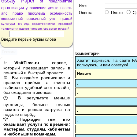
essay
Paper
of
предприятие
Имя
организация
управление
деятельность
Оценка
Плохо
С
and
право
проблема
особенность
современный
социальный
учет
правый
культура
метода
характеристика
правовой
технология
расчет
человек
средство
русский
Введите первые буквы слова
Реклама
Комментарии:
Хватит париться. На сайте 
✨
VisitTime.ru
— сервис,
пользуюсь, и вам советую!
который превращает запись в
понятный и быстрый процесс.
Никита
📅 Вы создаёте расписание и
правила приёма, а клиенты
.
выбирают удобный слот онлайн,
.
без ожидания и звонков.
🕒 В результате меньше
.
путаницы, больше точных
визитов и ровная загрузка на
.
неделю вперёд.
💡
Подходит тем, кто
.
оказывает услуги по времени:
.
мастерам, студиям, кабинетам
и небольшим командам.