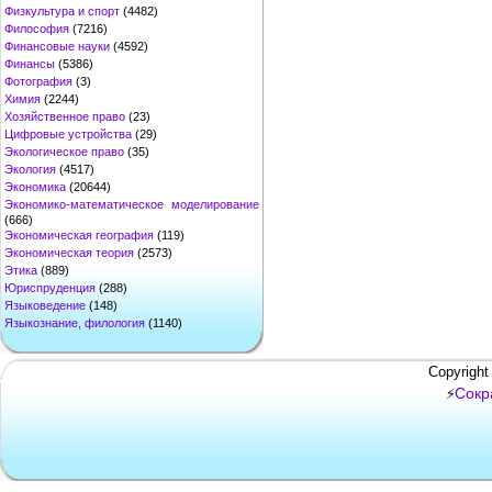
Физкультура и спорт
(4482)
Философия
(7216)
Финансовые науки
(4592)
Финансы
(5386)
Фотография
(3)
Химия
(2244)
Хозяйственное право
(23)
Цифровые устройства
(29)
Экологическое право
(35)
Экология
(4517)
Экономика
(20644)
Экономико-математическое моделирование
(666)
Экономическая география
(119)
Экономическая теория
(2573)
Этика
(889)
Юриспруденция
(288)
Языковедение
(148)
Языкознание, филология
(1140)
Copyright
Сокр
⚡