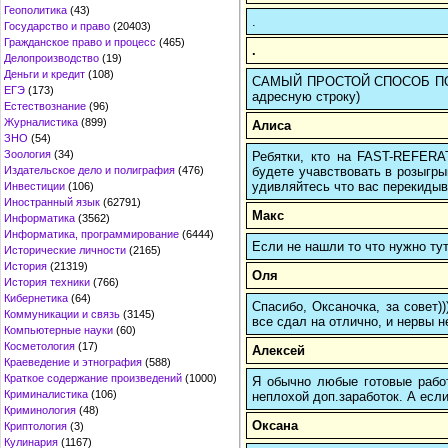
Геополитика
(43)
.
Государство и право
(20403)
Гражданское право и процесс
(465)
.
Делопроизводство
(19)
Деньги и кредит
(108)
САМЫЙ ПРОСТОЙ СПОСОБ ПОЗНА
ЕГЭ
(173)
адресную строку)
Естествознание
(96)
Журналистика
(899)
Алиса
ЗНО
(54)
Зоология
(34)
Ребятки, кто на FAST-REFERAT
будете учавствовать в розыгрыш
Издательское дело и полиграфия
(476)
удивляйтесь что вас перекидыва
Инвестиции
(106)
Иностранный язык
(62791)
Макс
Информатика
(3562)
Информатика, программирование
(6444)
Если не нашли то что нужно т
Исторические личности
(2165)
История
(21319)
Оля
История техники
(766)
Кибернетика
(64)
Спасибо, Оксаночка, за совет)
Коммуникации и связь
(3145)
все сдал на отлично, и нервы н
Компьютерные науки
(60)
Косметология
(17)
Алексей
Краеведение и этнография
(588)
Краткое содержание произведений
(1000)
Я обычно любые готовые работ
Криминалистика
(106)
неплохой доп.заработок. А если
Криминология
(48)
Оксана
Криптология
(3)
Кулинария
(1167)