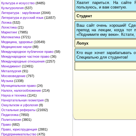
Хватит париться. На сайте
Культура и искусство
(8485)
пользуюсь, и вам советую.
Культурология
(537)
Литература : зарубежная
(2044)
Студент
Литература и русский язык
(11657)
Логика
(532)
Ваш сайт очень хороший! Сдел
Логистика
(21)
препод на лекции, когда тот 
Маркетинг
(7985)
«Поднимите ему веки». Кстати, 
Математика
(3721)
Медицина, здоровье
(10549)
Лопух
Медицинские науки
(88)
Международное публичное право
(58)
Кто еще хочет зарабатывать от
Международное частное право
(36)
Cпециально для студентов!
Международные отношения
(2257)
Менеджмент
(12491)
Металлургия
(91)
Москвоведение
(797)
Музыка
(1338)
Муниципальное право
(24)
Налоги, налогообложение
(214)
Наука и техника
(1141)
Начертательная геометрия
(3)
Оккультизм и уфология
(8)
Остальные рефераты
(21692)
Педагогика
(7850)
Политология
(3801)
Право
(682)
Право, юриспруденция
(2881)
Предпринимательство
(475)