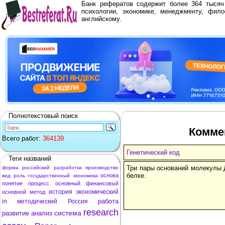
Банк рефератов содержит более 364 тыся
психологии, экономике, менеджменту, фило
английскому.
Полнотекстовый поиск
Коммен
Всего работ:
364139
Генетический код
Теги названий
Три пары оснований молекулы 
форма
российский
разработка
производство
белке.
основа
вид
роль
государственный
экономика
понятие
процесс
основный
финансовый
история
экономический
основной
метод
работа
in
методический
Россия
research
система
развитие
анализ