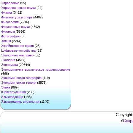
Управление
(95)
Управленческие науки
(24)
Физика
(3462)
Физкультура и спорт
(4482)
Философия
(7216)
Финансовые науки
(4592)
Финансы
(5386)
Фотография
(3)
Химия
(2244)
Хозяйственное право
(23)
Цифровые устройства
(29)
Экологическое право
(35)
Экология
(4517)
Экономика
(20644)
Экономико-математическое моделирование
(666)
Экономическая география
(119)
Экономическая теория
(2573)
Этика
(889)
Юриспруденция
(288)
Языковедение
(148)
Языкознание, филология
(1140)
Copyright
Сокр
⚡