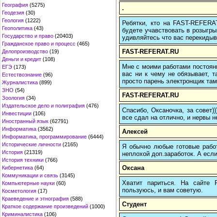
География
(5275)
.
Геодезия
(30)
Геология
(1222)
Ребятки, кто на FAST-REFERAT
Геополитика
(43)
будете учавствовать в розыгрыш
Государство и право
(20403)
удивляйтесь что вас перекидыва
Гражданское право и процесс
(465)
FAST-REFERAT.RU
Делопроизводство
(19)
Деньги и кредит
(108)
Мне с моими работами постоян
ЕГЭ
(173)
вас ни к чему не обязывает, 
Естествознание
(96)
просто парень электронщик там 
Журналистика
(899)
ЗНО
(54)
FAST-REFERAT.RU
Зоология
(34)
Издательское дело и полиграфия
(476)
Спасибо, Оксаночка, за совет)
Инвестиции
(106)
все сдал на отлично, и нервы н
Иностранный язык
(62791)
Информатика
(3562)
Алексей
Информатика, программирование
(6444)
Исторические личности
(2165)
Я обычно любые готовые работ
История
(21319)
неплохой доп.заработок. А если
История техники
(766)
Оксана
Кибернетика
(64)
Коммуникации и связь
(3145)
Хватит париться. На сайте
Компьютерные науки
(60)
пользуюсь, и вам советую.
Косметология
(17)
Краеведение и этнография
(588)
Студент
Краткое содержание произведений
(1000)
Криминалистика
(106)