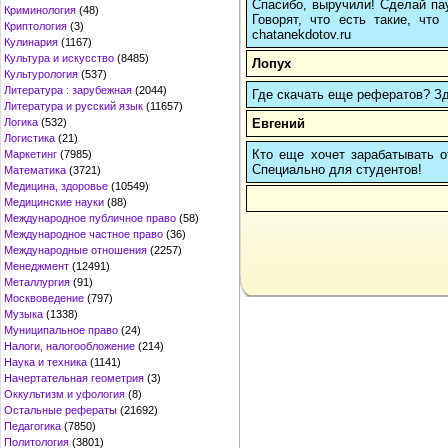
Спасибо, выручили! Сделай пау
Криминология
(48)
Говорят, что есть такие, что
Криптология
(3)
chatanekdotov.ru
Кулинария
(1167)
Культура и искусство
(8485)
Лопух
Культурология
(537)
Литература : зарубежная
(2044)
Где скачать еще рефератов? Зде
Литература и русский язык
(11657)
Евгений
Логика
(532)
Логистика
(21)
Кто еще хочет зарабатывать от
Маркетинг
(7985)
Cпециально для студентов!
Математика
(3721)
Медицина, здоровье
(10549)
Медицинские науки
(88)
Международное публичное право
(58)
Международное частное право
(36)
Международные отношения
(2257)
Менеджмент
(12491)
Металлургия
(91)
Москвоведение
(797)
Музыка
(1338)
Муниципальное право
(24)
Налоги, налогообложение
(214)
Наука и техника
(1141)
Начертательная геометрия
(3)
Оккультизм и уфология
(8)
Остальные рефераты
(21692)
Педагогика
(7850)
Политология
(3801)