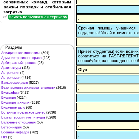
сервисных команд, которым
важны порядок и стабильная
.
загрузка.
✅
Начать пользоваться сервисом
.
Срочная помощь учащимся в
поддержка! Узнай стоимость тво
Разделы
Привет студентам) если возник
Авиация и космонавтика
(304)
обратиться на FAST-REFERAT
Административное право
(123)
попробуйте, за спрос денег не б
Арбитражный процесс
(23)
Архитектура
(113)
Olya
Астрология
(4)
Астрономия
(4814)
.
Банковское дело
(5227)
Безопасность жизнедеятельности
(2616)
.
Биографии
(3423)
.
Биология
(4214)
Биология и химия
(1518)
.
Биржевое дело
(68)
Ботаника и сельское хоз-во
(2836)
.
Бухгалтерский учет и аудит
(8269)
Валютные отношения
(50)
.
Ветеринария
(50)
Военная кафедра
(762)
.
ГДЗ
(2)