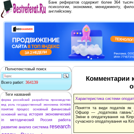
Банк рефератов содержит более 364 тыся
психологии, экономике, менеджменту, фило
английскому.
Полнотекстовый поиск
Комментарии к
Всего работ:
364139
о
Теги названий
Характеристика системи оподат
форма
российский
разработка
производство
основа
вид
роль
государственный
экономика
Поняття та види податків як 
понятие
процесс
основный
финансовый
Офшор — „податкова гавань".
история
экономический
основной
метод
Зміни в оподаткування на Кіпр
работа
in
методический
Россия
сучасного оподаткування на Кіпр
research
система
развитие
анализ