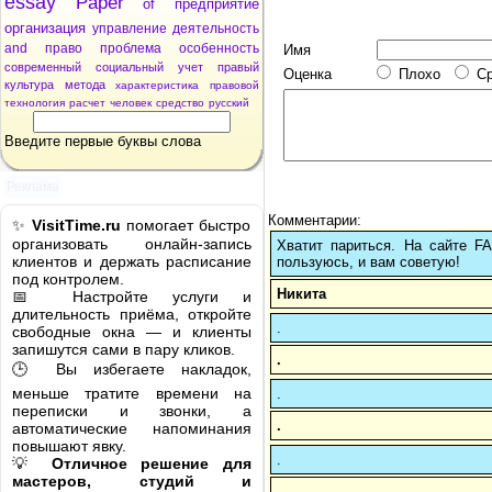
essay
Paper
of
предприятие
организация
управление
деятельность
and
право
проблема
особенность
Имя
современный
социальный
учет
правый
Оценка
Плохо
С
культура
метода
характеристика
правовой
технология
расчет
человек
средство
русский
Введите первые буквы слова
Реклама
Комментарии:
✨
VisitTime.ru
помогает быстро
организовать онлайн-запись
Хватит париться. На сайте 
клиентов и держать расписание
пользуюсь, и вам советую!
под контролем.
Никита
📅 Настройте услуги и
длительность приёма, откройте
.
свободные окна — и клиенты
запишутся сами в пару кликов.
.
🕒 Вы избегаете накладок,
меньше тратите времени на
.
переписки и звонки, а
.
автоматические напоминания
повышают явку.
.
💡
Отличное решение для
мастеров, студий и
.