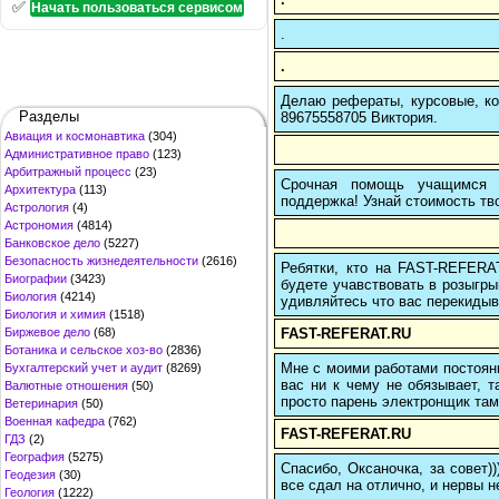
✅
Начать пользоваться сервисом
.
.
Делаю рефераты, курсовые, ко
Разделы
89675558705 Виктория.
Авиация и космонавтика
(304)
Административное право
(123)
Арбитражный процесс
(23)
Срочная помощь учащимся в
Архитектура
(113)
поддержка! Узнай стоимость тво
Астрология
(4)
Астрономия
(4814)
Банковское дело
(5227)
Безопасность жизнедеятельности
(2616)
Ребятки, кто на FAST-REFERAT
Биографии
(3423)
будете учавствовать в розыгрыш
Биология
(4214)
удивляйтесь что вас перекидыва
Биология и химия
(1518)
FAST-REFERAT.RU
Биржевое дело
(68)
Ботаника и сельское хоз-во
(2836)
Мне с моими работами постоян
Бухгалтерский учет и аудит
(8269)
вас ни к чему не обязывает, 
Валютные отношения
(50)
просто парень электронщик там 
Ветеринария
(50)
Военная кафедра
(762)
FAST-REFERAT.RU
ГДЗ
(2)
География
(5275)
Спасибо, Оксаночка, за совет)
Геодезия
(30)
все сдал на отлично, и нервы н
Геология
(1222)