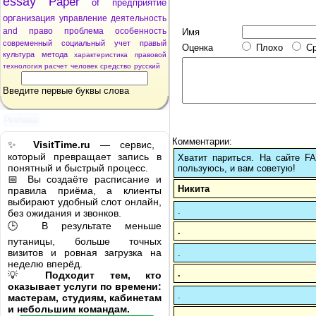
essay
Paper
of
предприятие
организация
управление
деятельность
and
право
проблема
особенность
Имя
современный
социальный
учет
правый
Оценка
Плохо
С
культура
метода
характеристика
правовой
технология
расчет
человек
средство
русский
Введите первые буквы слова
Реклама
Комментарии:
✨
VisitTime.ru
— сервис,
который превращает запись в
Хватит париться. На сайте 
понятный и быстрый процесс.
пользуюсь, и вам советую!
📅 Вы создаёте расписание и
Никита
правила приёма, а клиенты
выбирают удобный слот онлайн,
.
без ожидания и звонков.
🕒 В результате меньше
.
путаницы, больше точных
визитов и ровная загрузка на
.
неделю вперёд.
.
💡
Подходит тем, кто
оказывает услуги по времени:
.
мастерам, студиям, кабинетам
и небольшим командам.
.