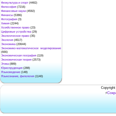
Физкультура и спорт
(4482)
Философия
(7216)
Финансовые науки
(4592)
Финансы
(5386)
Фотография
(3)
Химия
(2244)
Хозяйственное право
(23)
Цифровые устройства
(29)
Экологическое право
(35)
Экология
(4517)
Экономика
(20644)
Экономико-математическое моделирование
(666)
Экономическая география
(119)
Экономическая теория
(2573)
Этика
(889)
Юриспруденция
(288)
Языковедение
(148)
Языкознание, филология
(1140)
Copyright
Сокр
⚡