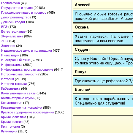
Геополитика
(43)
Алексей
Государство и право
(20403)
Гражданское право и процесс
(465)
Я обычно любые готовые работ
Делопроизводство
(19)
неплохой доп.заработок. А если
Деньги и кредит
(108)
Оксана
ЕГЭ
(173)
Естествознание
(96)
Хватит париться. На сайте
Журналистика
(899)
пользуюсь, и вам советую.
ЗНО
(54)
Зоология
(34)
Студент
Издательское дело и полиграфия
(476)
Инвестиции
(106)
Супер у Вас сайт! Сделай паузу
Иностранный язык
(62791)
то пока этого не ощущаю. - Про
Информатика
(3562)
Информатика, программирование
(6444)
Лопух
Исторические личности
(2165)
История
(21319)
Где скачать еще рефератов? Зде
История техники
(766)
Кибернетика
(64)
Евгений
Коммуникации и связь
(3145)
Компьютерные науки
(60)
Кто еще хочет зарабатывать от
Cпециально для студентов!
Косметология
(17)
Краеведение и этнография
(588)
Краткое содержание произведений
(1000)
Криминалистика
(106)
Криминология
(48)
Криптология
(3)
Кулинария
(1167)