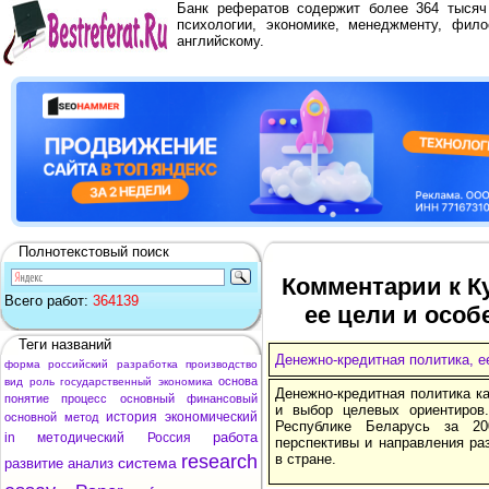
Банк рефератов содержит более 364 тыся
психологии, экономике, менеджменту, фило
английскому.
Полнотекстовый поиск
Комментарии к К
Всего работ:
364139
ее цели и особ
Теги названий
Денежно-кредитная политика, е
форма
российский
разработка
производство
основа
вид
роль
государственный
экономика
Денежно-кредитная политика к
понятие
процесс
основный
финансовый
и выбор целевых ориентиров
история
экономический
основной
метод
Республике Беларусь за 20
работа
in
методический
Россия
перспективы и направления ра
research
в стране.
система
развитие
анализ