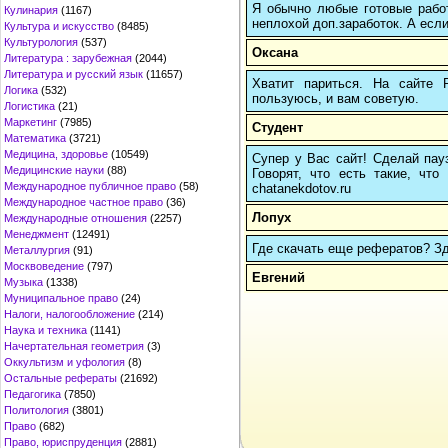
Я обычно любые готовые работ
Кулинария
(1167)
неплохой доп.заработок. А если
Культура и искусство
(8485)
Культурология
(537)
Оксана
Литература : зарубежная
(2044)
Литература и русский язык
(11657)
Хватит париться. На сайте
Логика
(532)
пользуюсь, и вам советую.
Логистика
(21)
Маркетинг
(7985)
Студент
Математика
(3721)
Медицина, здоровье
(10549)
Супер у Вас сайт! Сделай пауз
Медицинские науки
(88)
Говорят, что есть такие, что
Международное публичное право
(58)
chatanekdotov.ru
Международное частное право
(36)
Лопух
Международные отношения
(2257)
Менеджмент
(12491)
Где скачать еще рефератов? Зде
Металлургия
(91)
Москвоведение
(797)
Евгений
Музыка
(1338)
Муниципальное право
(24)
Налоги, налогообложение
(214)
Наука и техника
(1141)
Начертательная геометрия
(3)
Оккультизм и уфология
(8)
Остальные рефераты
(21692)
Педагогика
(7850)
Политология
(3801)
Право
(682)
Право, юриспруденция
(2881)