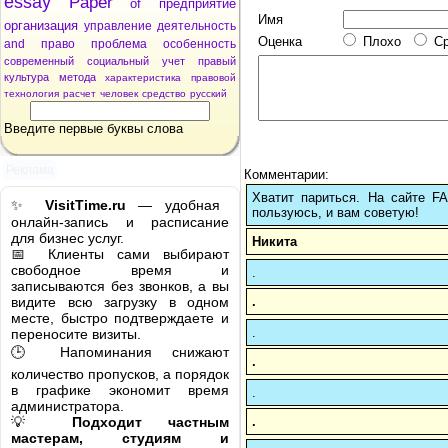
essay
Paper
of
предприятие
Имя
организация
управление
деятельность
Оценка
Плохо
С
and
право
проблема
особенность
современный
социальный
учет
правый
культура
метода
характеристика
правовой
технология
расчет
человек
средство
русский
Введите первые буквы слова
Реклама
Комментарии:
Хватит париться. На сайте 
✨
VisitTime.ru
— удобная
пользуюсь, и вам советую!
онлайн-запись и расписание
для бизнес услуг.
Никита
📅 Клиенты сами выбирают
свободное время и
.
записываются без звонков, а вы
.
видите всю загрузку в одном
месте, быстро подтверждаете и
.
переносите визиты.
🕒 Напоминания снижают
.
количество пропусков, а порядок
в графике экономит время
.
администратора.
.
💡
Подходит частным
мастерам, студиям и