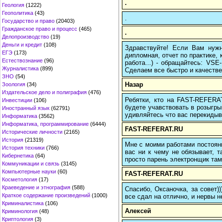
.
Геология
(1222)
Геополитика
(43)
.
Государство и право
(20403)
Гражданское право и процесс
(465)
.
Делопроизводство
(19)
Деньги и кредит
(108)
Здравствуйте! Если Вам нуж
ЕГЭ
(173)
дипломная, отчет по практике,
Естествознание
(96)
работа...) - обращайтесь: VS
Журналистика
(899)
Сделаем все быстро и качестве
ЗНО
(54)
Назар
Зоология
(34)
Издательское дело и полиграфия
(476)
Ребятки, кто на FAST-REFERAT
Инвестиции
(106)
будете учавствовать в розыгрыш
Иностранный язык
(62791)
удивляйтесь что вас перекидыва
Информатика
(3562)
Информатика, программирование
(6444)
FAST-REFERAT.RU
Исторические личности
(2165)
История
(21319)
Мне с моими работами постоян
История техники
(766)
вас ни к чему не обязывает, 
Кибернетика
(64)
просто парень электронщик там 
Коммуникации и связь
(3145)
Компьютерные науки
(60)
FAST-REFERAT.RU
Косметология
(17)
Краеведение и этнография
(588)
Спасибо, Оксаночка, за совет)
Краткое содержание произведений
(1000)
все сдал на отлично, и нервы н
Криминалистика
(106)
Алексей
Криминология
(48)
Криптология
(3)