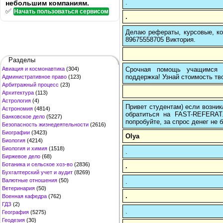
.
небольшим компаниям.
✅
Начать пользоваться сервисом
.
Делаю рефераты, курсовые, ко
89675558705 Виктория.
Разделы
Срочная помощь учащимся в
Авиация и космонавтика
(304)
поддержка! Узнай стоимость тво
Административное право
(123)
Арбитражный процесс
(23)
Архитектура
(113)
Астрология
(4)
Привет студентам) если возник
Астрономия
(4814)
обратиться на FAST-REFERAT
Банковское дело
(5227)
попробуйте, за спрос денег не б
Безопасность жизнедеятельности
(2616)
Биографии
(3423)
Olya
Биология
(4214)
Биология и химия
(1518)
.
Биржевое дело
(68)
Ботаника и сельское хоз-во
(2836)
.
Бухгалтерский учет и аудит
(8269)
Валютные отношения
(50)
.
Ветеринария
(50)
.
Военная кафедра
(762)
ГДЗ
(2)
.
География
(5275)
Геодезия
(30)