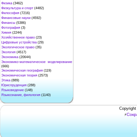
Физика
(3462)
Физкультура и спорт
(4482)
Философия
(7216)
Финансовые науки
(4592)
Финансы
(5386)
Фотография
(3)
Химия
(2244)
Хозяйственное право
(23)
Цифровые устройства
(29)
Экологическое право
(35)
Экология
(4517)
Экономика
(20644)
Экономико-математическое моделирование
(666)
Экономическая география
(119)
Экономическая теория
(2573)
Этика
(889)
Юриспруденция
(288)
Языковедение
(148)
Языкознание, филология
(1140)
Copyright
Сокр
⚡