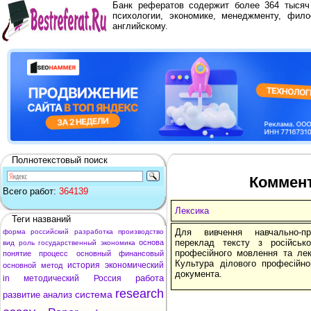
Банк рефератов содержит более 364 тыся
психологии, экономике, менеджменту, фило
английскому.
Полнотекстовый поиск
Коммент
Всего работ:
364139
Лексика
Теги названий
Для вивчення навчально-пр
форма
российский
разработка
производство
переклад тексту з російськ
основа
вид
роль
государственный
экономика
професійного мовлення та лек
понятие
процесс
основный
финансовый
Культура ділового професійн
история
экономический
основной
метод
документа.
работа
in
методический
Россия
research
система
развитие
анализ