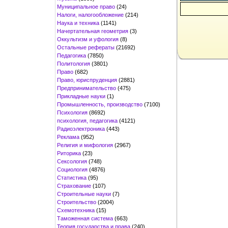
Муниципальное право
(24)
Налоги, налогообложение
(214)
Наука и техника
(1141)
Начертательная геометрия
(3)
Оккультизм и уфология
(8)
Остальные рефераты
(21692)
Педагогика
(7850)
Политология
(3801)
Право
(682)
Право, юриспруденция
(2881)
Предпринимательство
(475)
Прикладные науки
(1)
Промышленность, производство
(7100)
Психология
(8692)
психология, педагогика
(4121)
Радиоэлектроника
(443)
Реклама
(952)
Религия и мифология
(2967)
Риторика
(23)
Сексология
(748)
Социология
(4876)
Статистика
(95)
Страхование
(107)
Строительные науки
(7)
Строительство
(2004)
Схемотехника
(15)
Таможенная система
(663)
Теория государства и права
(240)