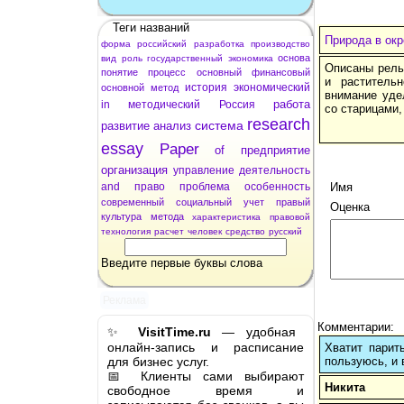
Теги названий
Природа в окр
форма
российский
разработка
производство
основа
вид
роль
государственный
экономика
Описаны рель
понятие
процесс
основный
финансовый
и раститель
история
экономический
основной
метод
внимание уде
работа
in
методический
Россия
со старицами,
research
система
развитие
анализ
essay
Paper
of
предприятие
организация
управление
деятельность
and
право
проблема
особенность
Имя
современный
социальный
учет
правый
Оценка
культура
метода
характеристика
правовой
технология
расчет
человек
средство
русский
Введите первые буквы слова
Реклама
Комментарии:
✨
VisitTime.ru
— удобная
онлайн-запись и расписание
Хватит парит
для бизнес услуг.
пользуюсь, и 
📅 Клиенты сами выбирают
Никита
свободное время и