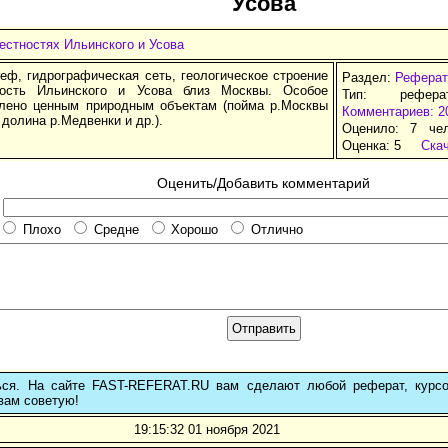
Усова
естностях Ильинского и Усова
еф, гидрографическая сеть, геологическое строение
Раздел:
Реферат
ность Ильинского и Усова близ Москвы. Особое
Тип: рефер
лено ценным природным объектам (пойма р.Москвы
Комментариев: 2
 долина р.Медвенки и др.).
Оценило: 7 че
Оценка:
5
Ска
Оценить/Добавить комментарий
Плохо
Средне
Хорошо
Отлично
ься. На сайте FAST-REFERAT.RU вам сделают любой реферат, курс
вам советую!
19:15:32 01 ноября 2021