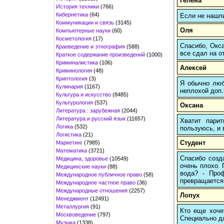
Гелена
История техники
(766)
Кибернетика
(64)
Если не нашл
Коммуникации и связь
(3145)
Оля
Компьютерные науки
(60)
Косметология
(17)
Спасибо, Окса
Краеведение и этнография
(588)
все сдал на о
Краткое содержание произведений
(1000)
Криминалистика
(106)
Алексей
Криминология
(48)
Криптология
(3)
Я обычно любы
Кулинария
(1167)
неплохой доп.
Культура и искусство
(8485)
Культурология
(537)
Оксана
Литература : зарубежная
(2044)
Литература и русский язык
(11657)
Хватит пари
Логика
(532)
пользуюсь, и 
Логистика
(21)
Студент
Маркетинг
(7985)
Математика
(3721)
Спасибо созд
Медицина, здоровье
(10549)
очень плохо. 
Медицинские науки
(88)
вода? - Проф
Международное публичное право
(58)
превращается 
Международное частное право
(36)
Международные отношения
(2257)
Лопух
Менеджмент
(12491)
Металлургия
(91)
Кто еще хочет
Москвоведение
(797)
Cпециально д
Музыка
(1338)