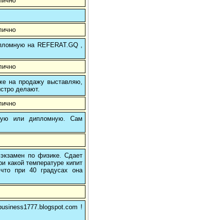
лично
лично
 дипломную на REFERAT.GQ ,
лично
 же на продажу выставляю,
ыстро делают.
лично
вую или дипломную. Сам
 экзамен по физике. Сдает
ри какой температуре кипит
 что при 40 градусах она
usiness1777.blogspot.com !