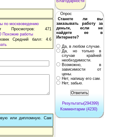
Благодарности
Опрос
Станете ли вы
заказывать работу за
ы по москвоведению
деньги, если не
ат Просмотров: 471
найдете ее в
0
Похожие работы
Интернете?
ловек Средний балл: 4.6
чать
Да, в любом случае.
Да, но только в
случае крайней
необходимости.
Возможно, в
зависимости от
цены.
Нет, напишу его сам.
Нет, забью.
Результаты(294399)
Комментарии (4230)
овую или дипломную. Сам