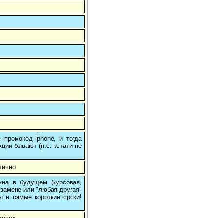
 промокод iphone, и тогда
кции бывают (п.с. кстати не
лично
на в будущем (курсовая,
кзамене или "любая другая"
ы в самые короткие сроки!