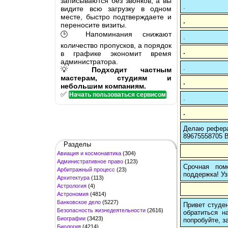
записываются без звонков, а вы
.
видите всю загрузку в одном
месте, быстро подтверждаете и
.
переносите визиты.
🕒 Напоминания снижают
.
количество пропусков, а порядок
.
в графике экономит время
администратора.
.
💡
Подходит частным
мастерам, студиям и
.
небольшим компаниям.
✅
Начать пользоваться сервисом
.
.
Делаю рефера
89675558705 В
Разделы
Авиация и космонавтика
(304)
Административное право
(123)
Срочная пом
Арбитражный процесс
(23)
поддержка! Уз
Архитектура
(113)
Астрология
(4)
Астрономия
(4814)
Банковское дело
(5227)
Привет студен
Безопасность жизнедеятельности
(2616)
обратиться н
Биографии
(3423)
попробуйте, з
Биология
(4214)