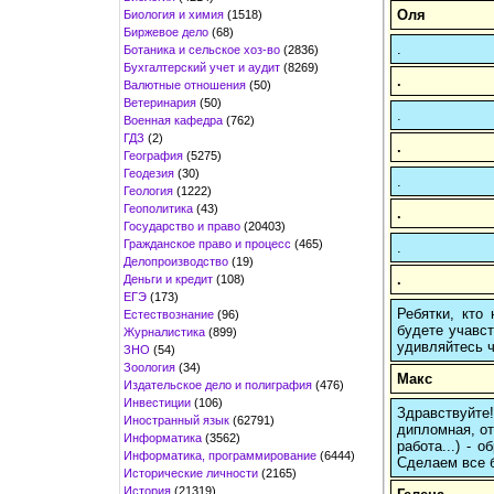
Оля
Биология и химия
(1518)
Биржевое дело
(68)
.
Ботаника и сельское хоз-во
(2836)
Бухгалтерский учет и аудит
(8269)
.
Валютные отношения
(50)
Ветеринария
(50)
.
Военная кафедра
(762)
ГДЗ
(2)
.
География
(5275)
Геодезия
(30)
.
Геология
(1222)
Геополитика
(43)
.
Государство и право
(20403)
Гражданское право и процесс
(465)
.
Делопроизводство
(19)
.
Деньги и кредит
(108)
ЕГЭ
(173)
Ребятки, кто
Естествознание
(96)
будете учавст
Журналистика
(899)
удивляйтесь ч
ЗНО
(54)
Зоология
(34)
Макс
Издательское дело и полиграфия
(476)
Инвестиции
(106)
Здравствуйте
Иностранный язык
(62791)
дипломная, от
Информатика
(3562)
работа...) -
Информатика, программирование
(6444)
Сделаем все б
Исторические личности
(2165)
История
(21319)