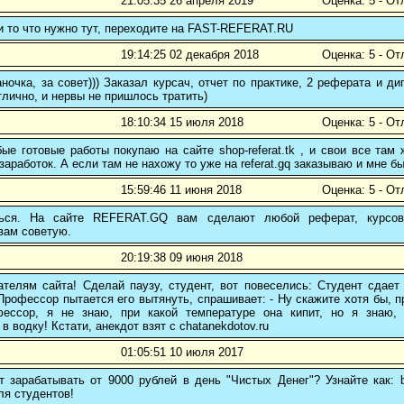
21:05:35 26 апреля 2019
Оценка: 5 - От
и то что нужно тут, переходите на FAST-REFERAT.RU
19:14:25 02 декабря 2018
Оценка: 5 - От
ночка, за совет))) Заказал курсач, отчет по практике, 2 реферата и
тлично, и нервы не пришлось тратить)
18:10:34 15 июля 2018
Оценка: 5 - От
е готовые работы покупаю на сайте shop-referat.tk , и свои все там
заработок. А если там не нахожу то уже на referat.gq заказываю и мне б
15:59:46 11 июня 2018
Оценка: 5 - От
ться. На сайте REFERAT.GQ вам сделают любой реферат, курсо
вам советую.
20:19:38 09 июня 2018
ателям сайта! Сделай паузу, студент, вот повеселись: Студент сдает
Профессор пытается его вытянуть, спрашивает: - Ну скажите хотя бы, п
ессор, я не знаю, при какой температуре она кипит, но я знаю,
в водку! Кстати, анекдот взят с chatanekdotov.ru
01:05:51 10 июля 2017
 зарабатывать от 9000 рублей в день "Чистых Денег"? Узнайте как: b
ля студентов!