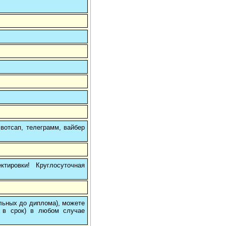
вотсап, телеграмм, вайбер
тировки! Круглосуточная
ольных до диплома), можете
 в срок) в любом случае