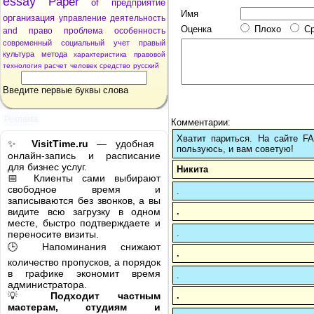
essay
Paper
of
предприятие
Имя
организация
управление
деятельность
Оценка
Плохо
С
and
право
проблема
особенность
современный
социальный
учет
правый
культура
метода
характеристика
правовой
технология
расчет
человек
средство
русский
Введите первые буквы слова
Реклама
Комментарии:
Хватит париться. На сайте 
✨
VisitTime.ru
— удобная
пользуюсь, и вам советую!
онлайн-запись и расписание
для бизнес услуг.
Никита
📅 Клиенты сами выбирают
свободное время и
.
записываются без звонков, а вы
.
видите всю загрузку в одном
месте, быстро подтверждаете и
.
переносите визиты.
🕒 Напоминания снижают
.
количество пропусков, а порядок
в графике экономит время
.
администратора.
.
💡
Подходит частным
мастерам, студиям и