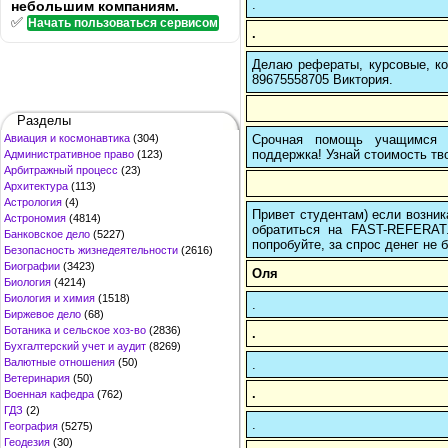
.
небольшим компаниям.
✅
Начать пользоваться сервисом
.
Делаю рефераты, курсовые, ко
89675558705 Виктория.
Разделы
Срочная помощь учащимся в
Авиация и космонавтика
(304)
поддержка! Узнай стоимость тво
Административное право
(123)
Арбитражный процесс
(23)
Архитектура
(113)
Астрология
(4)
Привет студентам) если возник
Астрономия
(4814)
обратиться на FAST-REFERAT
Банковское дело
(5227)
попробуйте, за спрос денег не б
Безопасность жизнедеятельности
(2616)
Биографии
(3423)
Оля
Биология
(4214)
Биология и химия
(1518)
.
Биржевое дело
(68)
Ботаника и сельское хоз-во
(2836)
.
Бухгалтерский учет и аудит
(8269)
Валютные отношения
(50)
.
Ветеринария
(50)
.
Военная кафедра
(762)
ГДЗ
(2)
.
География
(5275)
Геодезия
(30)