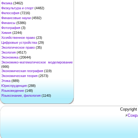
Физика
(3462)
Физкультура и спорт
(4482)
Философия
(7216)
Финансовые науки
(4592)
Финансы
(5386)
Фотография
(3)
Химия
(2244)
Хозяйственное право
(23)
Цифровые устройства
(29)
Экологическое право
(35)
Экология
(4517)
Экономика
(20644)
Экономико-математическое моделирование
(666)
Экономическая география
(119)
Экономическая теория
(2573)
Этика
(889)
Юриспруденция
(288)
Языковедение
(148)
Языкознание, филология
(1140)
Copyright
Сокр
⚡