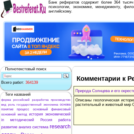
Банк рефератов содержит более 364 тыся
психологии, экономике, менеджменту, фило
английскому.
Полнотекстовый поиск
Комментарии к Ре
Всего работ:
364139
Природа Солнцева и его окрест
Теги названий
Описаны геологическая истори
форма
российский
разработка
производство
растительный и животный мир 
основа
вид
роль
государственный
экономика
понятие
процесс
основный
финансовый
история
экономический
основной
метод
работа
in
методический
Россия
research
система
развитие
анализ