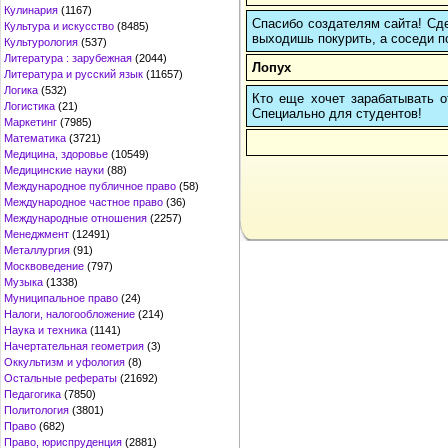
Кулинария
(1167)
Спасибо создателям сайта! Сде
Культура и искусство
(8485)
выходишь покурить, а соседи по
Культурология
(537)
Литература : зарубежная
(2044)
Лопух
Литература и русский язык
(11657)
Логика
(532)
Кто еще хочет зарабатывать от
Логистика
(21)
Cпециально для студентов!
Маркетинг
(7985)
Математика
(3721)
Медицина, здоровье
(10549)
Медицинские науки
(88)
Международное публичное право
(58)
Международное частное право
(36)
Международные отношения
(2257)
Менеджмент
(12491)
Металлургия
(91)
Москвоведение
(797)
Музыка
(1338)
Муниципальное право
(24)
Налоги, налогообложение
(214)
Наука и техника
(1141)
Начертательная геометрия
(3)
Оккультизм и уфология
(8)
Остальные рефераты
(21692)
Педагогика
(7850)
Политология
(3801)
Право
(682)
Право, юриспруденция
(2881)