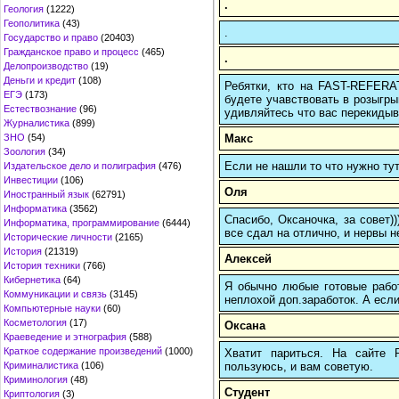
.
Геология
(1222)
Геополитика
(43)
.
Государство и право
(20403)
Гражданское право и процесс
(465)
.
Делопроизводство
(19)
Деньги и кредит
(108)
Ребятки, кто на FAST-REFERAT
ЕГЭ
(173)
будете учавствовать в розыгрыш
Естествознание
(96)
удивляйтесь что вас перекидыва
Журналистика
(899)
Макс
ЗНО
(54)
Зоология
(34)
Если не нашли то что нужно т
Издательское дело и полиграфия
(476)
Инвестиции
(106)
Оля
Иностранный язык
(62791)
Информатика
(3562)
Спасибо, Оксаночка, за совет)
Информатика, программирование
(6444)
все сдал на отлично, и нервы н
Исторические личности
(2165)
История
(21319)
Алексей
История техники
(766)
Кибернетика
(64)
Я обычно любые готовые работ
Коммуникации и связь
(3145)
неплохой доп.заработок. А если
Компьютерные науки
(60)
Косметология
(17)
Оксана
Краеведение и этнография
(588)
Краткое содержание произведений
(1000)
Хватит париться. На сайте
пользуюсь, и вам советую.
Криминалистика
(106)
Криминология
(48)
Студент
Криптология
(3)