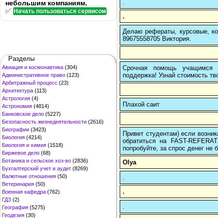
.
небольшим компаниям.
✅
Начать пользоваться сервисом
.
Делаю рефераты, курсовые, ко
89675558705 Виктория.
Разделы
Срочная помощь учащимся в
Авиация и космонавтика
(304)
поддержка! Узнай стоимость тво
Административное право
(123)
Арбитражный процесс
(23)
Архитектура
(113)
Астрология
(4)
Плахой саит
Астрономия
(4814)
Банковское дело
(5227)
Безопасность жизнедеятельности
(2616)
Биографии
(3423)
Привет студентам) если возник
Биология
(4214)
обратиться на FAST-REFERAT
Биология и химия
(1518)
попробуйте, за спрос денег не б
Биржевое дело
(68)
Ботаника и сельское хоз-во
(2836)
Olya
Бухгалтерский учет и аудит
(8269)
Валютные отношения
(50)
.
Ветеринария
(50)
.
Военная кафедра
(762)
ГДЗ
(2)
.
География
(5275)
Геодезия
(30)