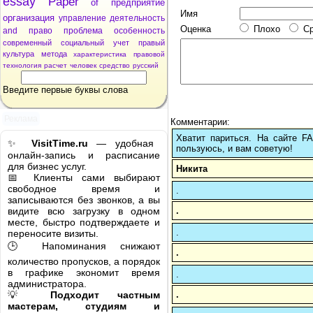
essay
Paper
of
предприятие
Имя
организация
управление
деятельность
Оценка
Плохо
С
and
право
проблема
особенность
современный
социальный
учет
правый
культура
метода
характеристика
правовой
технология
расчет
человек
средство
русский
Введите первые буквы слова
Реклама
Комментарии:
Хватит париться. На сайте 
✨
VisitTime.ru
— удобная
пользуюсь, и вам советую!
онлайн-запись и расписание
для бизнес услуг.
Никита
📅 Клиенты сами выбирают
свободное время и
.
записываются без звонков, а вы
.
видите всю загрузку в одном
месте, быстро подтверждаете и
.
переносите визиты.
🕒 Напоминания снижают
.
количество пропусков, а порядок
в графике экономит время
.
администратора.
.
💡
Подходит частным
мастерам, студиям и