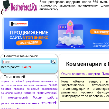
Банк рефератов содержит более 364 тыся
психологии, экономике, менеджменту, фило
английскому.
Полнотекстовый поиск
Комментарии к 
Всего работ:
364139
Обмен веществ и энергии. Пита
Теги названий
Роль обмена веществ в 
форма
российский
разработка
производство
энергетических потребно
основа
вид
роль
государственный
экономика
теплопродукции и теплоотда
понятие
процесс
основный
финансовый
различных уровнях функцио
история
экономический
основной
метод
Температура тела человека и е
работа
in
методический
Россия
research
система
развитие
анализ