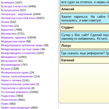
все сдал на отлично, и нервы н
Кулинария
(1167)
Культура и искусство
(8485)
Алексей
Культурология
(537)
Литература : зарубежная
(2044)
Хватит париться. На сайте
Литература и русский язык
(11657)
пользуюсь, и вам советую.
Логика
(532)
Логистика
(21)
Студент
Маркетинг
(7985)
Математика
(3721)
Супер у Вас сайт! Сделай пау
Медицина, здоровье
(10549)
наконец-то избавились. Кстати, 
Медицинские науки
(88)
Лопух
Международное публичное право
(58)
Международное частное право
(36)
Где скачать еще рефератов? Зде
Международные отношения
(2257)
Менеджмент
(12491)
Евгений
Металлургия
(91)
Москвоведение
(797)
Музыка
(1338)
Муниципальное право
(24)
Налоги, налогообложение
(214)
Наука и техника
(1141)
Начертательная геометрия
(3)
Оккультизм и уфология
(8)
Остальные рефераты
(21692)
Педагогика
(7850)
Политология
(3801)
Право
(682)
Право, юриспруденция
(2881)