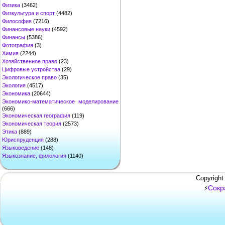
Физика
(3462)
Физкультура и спорт
(4482)
Философия
(7216)
Финансовые науки
(4592)
Финансы
(5386)
Фотография
(3)
Химия
(2244)
Хозяйственное право
(23)
Цифровые устройства
(29)
Экологическое право
(35)
Экология
(4517)
Экономика
(20644)
Экономико-математическое моделирование
(666)
Экономическая география
(119)
Экономическая теория
(2573)
Этика
(889)
Юриспруденция
(288)
Языковедение
(148)
Языкознание, филология
(1140)
Copyright
Сокр
⚡