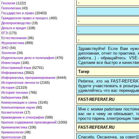
.
Геология
(1222)
Геополитика
(43)
.
Государство и право
(20403)
Гражданское право и процесс
(465)
.
Делопроизводство
(19)
Деньги и кредит
(108)
.
ЕГЭ
(173)
Естествознание
(96)
.
Журналистика
(899)
ЗНО
(54)
Здравствуйте! Если Вам нуж
дипломная, отчет по практике,
Зоология
(34)
работа...) - обращайтесь: VS
Издательское дело и полиграфия
(476)
Сделаем все быстро и качестве
Инвестиции
(106)
Иностранный язык
(62791)
Тагир
Информатика
(3562)
Информатика, программирование
(6444)
Ребятки, кто на FAST-REFERAT
Исторические личности
(2165)
будете учавствовать в розыгрыш
История
(21319)
удивляйтесь что вас перекидыва
История техники
(766)
Кибернетика
(64)
FAST-REFERAT.RU
Коммуникации и связь
(3145)
Компьютерные науки
(60)
Мне с моими работами постоян
Косметология
(17)
вас ни к чему не обязывает, 
Краеведение и этнография
(588)
просто парень электронщик там 
Краткое содержание произведений
(1000)
FAST-REFERAT.RU
Криминалистика
(106)
Криминология
(48)
Спасибо, Оксаночка, за совет)
Криптология
(3)