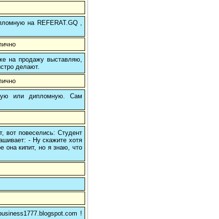
 дипломную на REFERAT.GQ ,
лично
 же на продажу выставляю,
ыстро делают.
лично
вую или дипломную. Сам
, вот повеселись: Студент
ашивает: - Ну скажите хотя
е она кипит, но я знаю, что
usiness1777.blogspot.com !