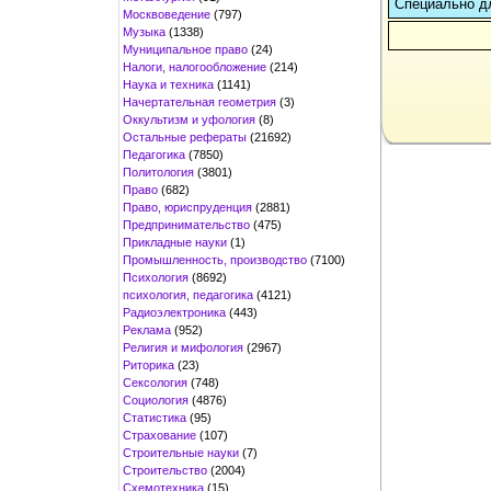
Cпециально д
Москвоведение
(797)
Музыка
(1338)
Муниципальное право
(24)
Налоги, налогообложение
(214)
Наука и техника
(1141)
Начертательная геометрия
(3)
Оккультизм и уфология
(8)
Остальные рефераты
(21692)
Педагогика
(7850)
Политология
(3801)
Право
(682)
Право, юриспруденция
(2881)
Предпринимательство
(475)
Прикладные науки
(1)
Промышленность, производство
(7100)
Психология
(8692)
психология, педагогика
(4121)
Радиоэлектроника
(443)
Реклама
(952)
Религия и мифология
(2967)
Риторика
(23)
Сексология
(748)
Социология
(4876)
Статистика
(95)
Страхование
(107)
Строительные науки
(7)
Строительство
(2004)
Схемотехника
(15)