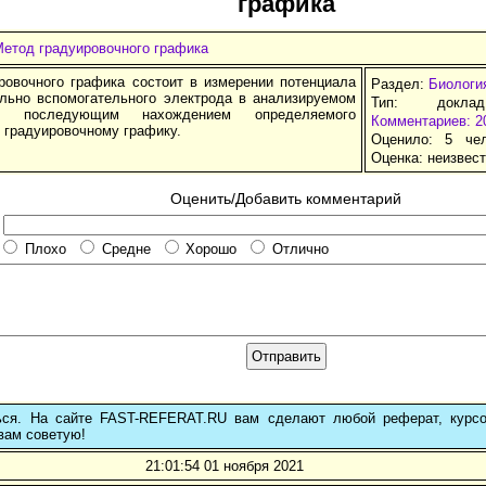
графика
Метод градуировочного графика
ровочного графика состоит в измерении потенциала
Раздел:
Биологи
льно вспомогательного электрода в анализируемом
Тип: докла
с последующим нахождением определяемого
Комментариев: 2
 градуировочному графику.
Оценило: 5 че
Оценка:
неизвес
Оценить/Добавить комментарий
Плохо
Средне
Хорошо
Отлично
ься. На сайте FAST-REFERAT.RU вам сделают любой реферат, курс
вам советую!
21:01:54 01 ноября 2021