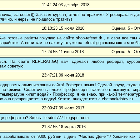
11:42:24 03 декабря 2018
ночка, за совет))) Заказал курсач, отчет по практике, 2 реферата и
тлично, и нервы не пришлось тратить)
18:18:23 15 июля 2018
Оценка: 5 - От
е готовые работы покупаю на сайте shop-referat.tk , и свои все там
заработок. А если там не нахожу то уже на referat.gq заказываю и мне б
17:24:55 11 июня 2018
Оценка: 5 - От
ться. На сайте REFERAT.GQ вам сделают любой реферат, курсо
вам советую.
23:47:21 09 июня 2018
дарность администрации сайта! Реферат помог! Сделай паузу, студент
 по физике. Сдает очень плохо. Профессор пытается его вытянуть, спр
 температуре кипит вода? - Профессор, я не знаю, при какой температур
ах она превращается в водку! Кстати, анекдот взят с chatanekdotov.ru
22:09:47 09 июля 2017
ще рефератов? Здесь: letsdoit777.blogspot.com
21:37:55 18 марта 2016
 зарабатывать от 9000 рублей в день "Чистых Денег"? Узнайте как: b