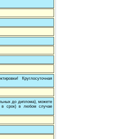
тировки! Круглосуточная
ольных до диплома), можете
 в срок) в любом случае