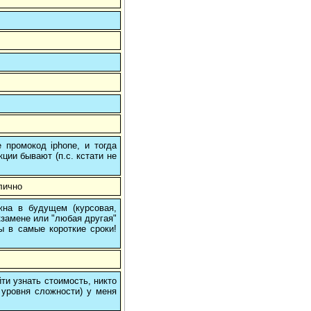
 промокод iphone, и тогда
кции бывают (п.с. кстати не
лично
на в будущем (курсовая,
кзамене или "любая другая"
ы в самые короткие сроки!
и узнать стоимость, никто
 уровня сложности) у меня