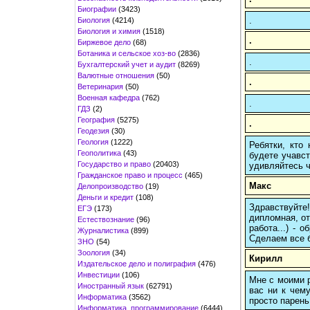
Биографии
(3423)
.
Биология
(4214)
Биология и химия
(1518)
.
Биржевое дело
(68)
Ботаника и сельское хоз-во
(2836)
.
Бухгалтерский учет и аудит
(8269)
Валютные отношения
(50)
.
Ветеринария
(50)
Военная кафедра
(762)
.
ГДЗ
(2)
География
(5275)
.
Геодезия
(30)
Геология
(1222)
Ребятки, кто
Геополитика
(43)
будете учавст
Государство и право
(20403)
удивляйтесь ч
Гражданское право и процесс
(465)
Макс
Делопроизводство
(19)
Деньги и кредит
(108)
Здравствуйте
ЕГЭ
(173)
дипломная, от
Естествознание
(96)
работа...) -
Журналистика
(899)
Сделаем все б
ЗНО
(54)
Зоология
(34)
Кирилл
Издательское дело и полиграфия
(476)
Инвестиции
(106)
Мне с моими р
Иностранный язык
(62791)
вас ни к чему
Информатика
(3562)
просто парень
Информатика, программирование
(6444)