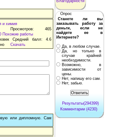
Благодарности
Опрос
Станете ли вы
заказывать работу за
я и химия
деньги, если не
д Просмотров: 465
найдете ее в
0
Похожие работы
Интернете?
ловек Средний балл: 4.6
тно
Скачать
Да, в любом случае.
Да, но только в
случае крайней
необходимости.
Возможно, в
зависимости от
цены.
Нет, напишу его сам.
Нет, забью.
Результаты(294399)
Комментарии (4230)
овую или дипломную. Сам