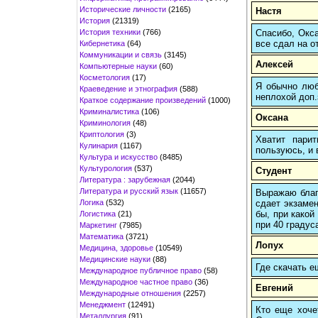
Исторические личности
(2165)
Настя
История
(21319)
История техники
(766)
Спасибо, Окса
все сдал на о
Кибернетика
(64)
Коммуникации и связь
(3145)
Алексей
Компьютерные науки
(60)
Косметология
(17)
Я обычно любы
Краеведение и этнография
(588)
неплохой доп.
Краткое содержание произведений
(1000)
Криминалистика
(106)
Оксана
Криминология
(48)
Криптология
(3)
Хватит пари
Кулинария
(1167)
пользуюсь, и 
Культура и искусство
(8485)
Культурология
(537)
Студент
Литература : зарубежная
(2044)
Литература и русский язык
(11657)
Выражаю благо
Логика
(532)
сдает экзамен
бы, при какой
Логистика
(21)
при 40 градус
Маркетинг
(7985)
Математика
(3721)
Лопух
Медицина, здоровье
(10549)
Медицинские науки
(88)
Где скачать е
Международное публичное право
(58)
Международное частное право
(36)
Евгений
Международные отношения
(2257)
Менеджмент
(12491)
Кто еще хочет
Металлургия
(91)