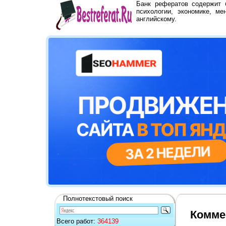
Банк рефератов содержит
психологии, экономике, ме
английскому.
Полнотекстовый поиск
Комме
Всего работ:
364139