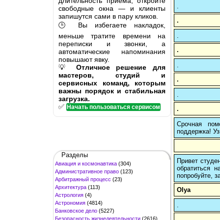
длительность приёма, откройте
.
свободные окна — и клиенты
запишутся сами в пару кликов.
.
🕒 Вы избегаете накладок,
меньше тратите времени на
.
переписки и звонки, а
.
автоматические напоминания
повышают явку.
.
💡
Отличное решение для
мастеров, студий и
.
сервисных команд, которым
важны порядок и стабильная
.
загрузка.
✅
Начать пользоваться сервисом
.
Срочная пом
поддержка! Уз
Разделы
Привет студен
Авиация и космонавтика
(304)
обратиться н
Административное право
(123)
попробуйте, з
Арбитражный процесс
(23)
Архитектура
(113)
Olya
Астрология
(4)
Астрономия
(4814)
.
Банковское дело
(5227)
Безопасность жизнедеятельности
(2616)
.