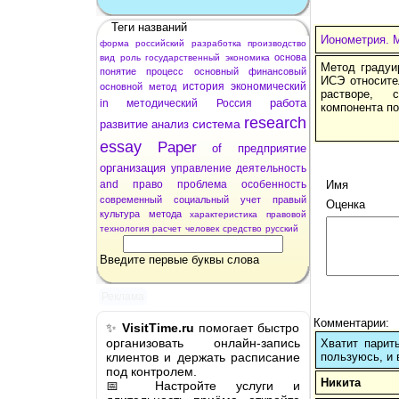
Теги названий
Ионометрия. 
форма
российский
разработка
производство
основа
вид
роль
государственный
экономика
Метод градуи
понятие
процесс
основный
финансовый
ИСЭ относите
история
экономический
основной
метод
растворе, 
работа
in
методический
Россия
компонента по
research
система
развитие
анализ
essay
Paper
of
предприятие
организация
управление
деятельность
and
право
проблема
особенность
Имя
современный
социальный
учет
правый
Оценка
культура
метода
характеристика
правовой
технология
расчет
человек
средство
русский
Введите первые буквы слова
Реклама
Комментарии:
✨
VisitTime.ru
помогает быстро
организовать онлайн-запись
Хватит парит
клиентов и держать расписание
пользуюсь, и 
под контролем.
Никита
📅 Настройте услуги и