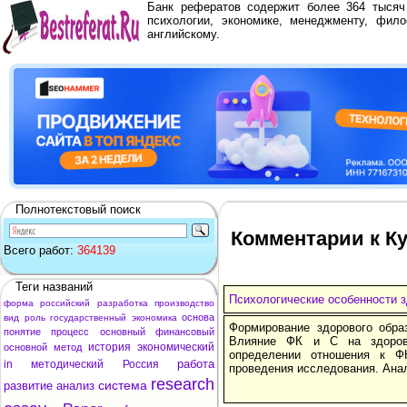
Банк рефератов содержит более 364 тыся
психологии, экономике, менеджменту, фило
английскому.
Полнотекстовый поиск
Комментарии к Ку
Всего работ:
364139
Теги названий
Психологические особенности з
форма
российский
разработка
производство
основа
вид
роль
государственный
экономика
Формирование здорового обра
понятие
процесс
основный
финансовый
Влияние ФК и С на здоров
история
экономический
основной
метод
определении отношения к Ф
работа
in
методический
Россия
проведения исследования. Ана
research
система
развитие
анализ