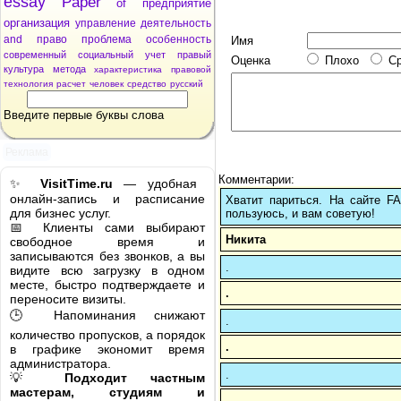
essay
Paper
of
предприятие
организация
управление
деятельность
and
право
проблема
особенность
Имя
современный
социальный
учет
правый
Оценка
Плохо
С
культура
метода
характеристика
правовой
технология
расчет
человек
средство
русский
Введите первые буквы слова
Реклама
Комментарии:
✨
VisitTime.ru
— удобная
онлайн-запись и расписание
Хватит париться. На сайте 
для бизнес услуг.
пользуюсь, и вам советую!
📅 Клиенты сами выбирают
Никита
свободное время и
записываются без звонков, а вы
.
видите всю загрузку в одном
месте, быстро подтверждаете и
.
переносите визиты.
🕒 Напоминания снижают
.
количество пропусков, а порядок
.
в графике экономит время
администратора.
.
💡
Подходит частным
мастерам, студиям и
.