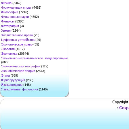
Физика
(3462)
Физкультура и спорт
(4482)
Философия
(7216)
Финансовые науки
(4592)
Финансы
(5386)
Фотография
(3)
Химия
(2244)
Хозяйственное право
(23)
Цифровые устройства
(29)
Экологическое право
(35)
Экология
(4517)
Экономика
(20644)
Экономико-математическое моделирование
(666)
Экономическая география
(119)
Экономическая теория
(2573)
Этика
(889)
Юриспруденция
(288)
Языковедение
(148)
Языкознание, филология
(1140)
Copyright
Сокр
⚡