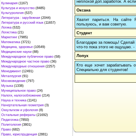
неплохой доп.заработок. А если
Кулинария
(1167)
Культура и искусство
(8485)
Оксана
Культурология
(537)
Литература : зарубежная
(2044)
Хватит париться. На сайте
Литература и русский язык
(11657)
пользуюсь, и вам советую.
Логика
(532)
Логистика
(21)
Студент
Маркетинг
(7985)
Благодарю за помощь! Сделай па
Математика
(3721)
что-то пока этого не ощущаю. -
Медицина, здоровье
(10549)
Медицинские науки
(88)
Лопух
Международное публичное право
(58)
Международное частное право
(36)
Кто еще хочет зарабатывать от
Международные отношения
(2257)
Cпециально для студентов!
Менеджмент
(12491)
Металлургия
(91)
Москвоведение
(797)
Музыка
(1338)
Муниципальное право
(24)
Налоги, налогообложение
(214)
Наука и техника
(1141)
Начертательная геометрия
(3)
Оккультизм и уфология
(8)
Остальные рефераты
(21692)
Педагогика
(7850)
Политология
(3801)
Право
(682)
Право, юриспруденция
(2881)