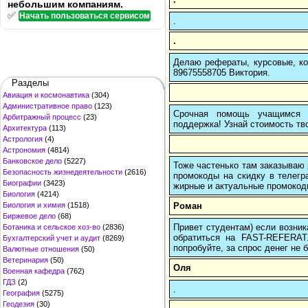
небольшим компаниям.
✅
Начать пользоваться сервисом
.
.
Делаю рефераты, курсовые, ко
89675558705 Виктория.
Разделы
Авиация и космонавтика
(304)
Административное право
(123)
Срочная помощь учащимся в
Арбитражный процесс
(23)
поддержка! Узнай стоимость тво
Архитектура
(113)
Астрология
(4)
Астрономия
(4814)
Банковское дело
(5227)
Тоже частенько там заказываю 
Безопасность жизнедеятельности
(2616)
промокоды на скидку в телегр
Биографии
(3423)
жирные и актуальные промокоды
Биология
(4214)
Роман
Биология и химия
(1518)
Биржевое дело
(68)
Привет студентам) если возник
Ботаника и сельское хоз-во
(2836)
обратиться на FAST-REFERAT
Бухгалтерский учет и аудит
(8269)
попробуйте, за спрос денег не б
Валютные отношения
(50)
Ветеринария
(50)
Оля
Военная кафедра
(762)
ГДЗ
(2)
.
География
(5275)
Геодезия
(30)