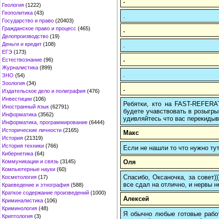
.
Геология
(1222)
Геополитика
(43)
.
Государство и право
(20403)
Гражданское право и процесс
(465)
.
Делопроизводство
(19)
Деньги и кредит
(108)
.
ЕГЭ
(173)
.
Естествознание
(96)
Журналистика
(899)
.
ЗНО
(54)
Зоология
(34)
.
Издательское дело и полиграфия
(476)
Инвестиции
(106)
Ребятки, кто на FAST-REFERAT
Иностранный язык
(62791)
будете учавствовать в розыгрыш
Информатика
(3562)
удивляйтесь что вас перекидыва
Информатика, программирование
(6444)
Исторические личности
(2165)
Макс
История
(21319)
История техники
(766)
Если не нашли то что нужно т
Кибернетика
(64)
Оля
Коммуникации и связь
(3145)
Компьютерные науки
(60)
Спасибо, Оксаночка, за совет)
Косметология
(17)
все сдал на отлично, и нервы н
Краеведение и этнография
(588)
Краткое содержание произведений
(1000)
Алексей
Криминалистика
(106)
Криминология
(48)
Я обычно любые готовые работ
Криптология
(3)