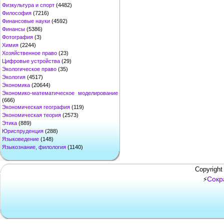
Физкультура и спорт
(4482)
Философия
(7216)
Финансовые науки
(4592)
Финансы
(5386)
Фотография
(3)
Химия
(2244)
Хозяйственное право
(23)
Цифровые устройства
(29)
Экологическое право
(35)
Экология
(4517)
Экономика
(20644)
Экономико-математическое моделирование
(666)
Экономическая география
(119)
Экономическая теория
(2573)
Этика
(889)
Юриспруденция
(288)
Языковедение
(148)
Языкознание, филология
(1140)
Copyright
Сокр
⚡