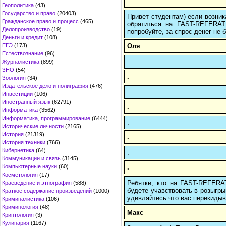
Геополитика
(43)
Государство и право
(20403)
Привет студентам) если возник
Гражданское право и процесс
(465)
обратиться на FAST-REFERAT
Делопроизводство
(19)
попробуйте, за спрос денег не б
Деньги и кредит
(108)
Оля
ЕГЭ
(173)
Естествознание
(96)
.
Журналистика
(899)
ЗНО
(54)
.
Зоология
(34)
Издательское дело и полиграфия
(476)
.
Инвестиции
(106)
Иностранный язык
(62791)
.
Информатика
(3562)
Информатика, программирование
(6444)
.
Исторические личности
(2165)
История
(21319)
.
История техники
(766)
Кибернетика
(64)
.
Коммуникации и связь
(3145)
.
Компьютерные науки
(60)
Косметология
(17)
Ребятки, кто на FAST-REFERAT
Краеведение и этнография
(588)
будете учавствовать в розыгрыш
Краткое содержание произведений
(1000)
удивляйтесь что вас перекидыва
Криминалистика
(106)
Криминология
(48)
Макс
Криптология
(3)
Кулинария
(1167)