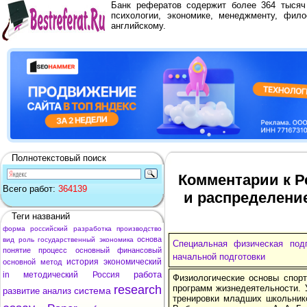
Банк рефератов содержит более 364 тыся
психологии, экономике, менеджменту, фило
английскому.
Полнотекстовый поиск
Комментарии к Р
Всего работ:
364139
и распределение
Теги названий
форма
российский
разработка
производство
основа
вид
роль
государственный
экономика
Специальная физическая под
понятие
процесс
основный
финансовый
начальной подготовки
история
экономический
основной
метод
работа
in
методический
Россия
Физиологические основы спорт
research
программ жизнедеятельности. 
система
развитие
анализ
тренировки младших школьнико