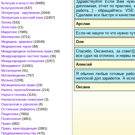
Здравствуйте! Если Вам нуж
Культура и искусство
(8485)
дипломная, отчет по практике,
Культурология
(537)
работа...) - обращайтесь: VS
Литература : зарубежная
(2044)
Сделаем все быстро и качестве
Литература и русский язык
(11657)
Логика
(532)
Арслан
Логистика
(21)
Маркетинг
(7985)
Если не нашли то что нужно т
Математика
(3721)
Оля
Медицина, здоровье
(10549)
Медицинские науки
(88)
Спасибо, Оксаночка, за совет)
Международное публичное право
(58)
все сдал на отлично, и нервы н
Международное частное право
(36)
Международные отношения
(2257)
Алексей
Менеджмент
(12491)
Металлургия
(91)
Я обычно любые готовые работ
Москвоведение
(797)
неплохой доп.заработок. А если
Музыка
(1338)
Муниципальное право
(24)
Оксана
Налоги, налогообложение
(214)
Наука и техника
(1141)
Начертательная геометрия
(3)
Оккультизм и уфология
(8)
Остальные рефераты
(21692)
Педагогика
(7850)
Политология
(3801)
Право
(682)
Право, юриспруденция
(2881)
Предпринимательство
(475)