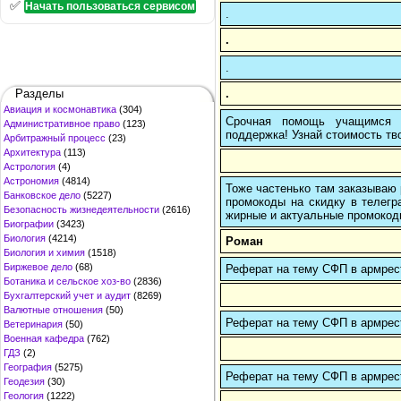
✅
Начать пользоваться сервисом
.
.
.
.
Разделы
Авиация и космонавтика
(304)
Срочная помощь учащимся в
Административное право
(123)
поддержка! Узнай стоимость тво
Арбитражный процесс
(23)
Архитектура
(113)
Астрология
(4)
Астрономия
(4814)
Тоже частенько там заказываю 
Банковское дело
(5227)
промокоды на скидку в телегр
Безопасность жизнедеятельности
(2616)
жирные и актуальные промокоды
Биографии
(3423)
Биология
(4214)
Роман
Биология и химия
(1518)
Биржевое дело
(68)
Реферат на тему СФП в армрес
Ботаника и сельское хоз-во
(2836)
Бухгалтерский учет и аудит
(8269)
Валютные отношения
(50)
Реферат на тему СФП в армрес
Ветеринария
(50)
Военная кафедра
(762)
ГДЗ
(2)
География
(5275)
Реферат на тему СФП в армрес
Геодезия
(30)
Геология
(1222)