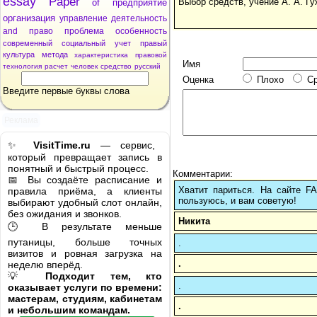
essay
Paper
Выбор средств, учение А. А. Гу
of
предприятие
организация
управление
деятельность
and
право
проблема
особенность
современный
социальный
учет
правый
культура
метода
характеристика
правовой
Имя
технология
расчет
человек
средство
русский
Оценка
Плохо
С
Введите первые буквы слова
Реклама
✨
VisitTime.ru
— сервис,
который превращает запись в
понятный и быстрый процесс.
Комментарии:
📅 Вы создаёте расписание и
Хватит париться. На сайте 
правила приёма, а клиенты
пользуюсь, и вам советую!
выбирают удобный слот онлайн,
без ожидания и звонков.
Никита
🕒 В результате меньше
путаницы, больше точных
.
визитов и ровная загрузка на
.
неделю вперёд.
💡
Подходит тем, кто
.
оказывает услуги по времени:
мастерам, студиям, кабинетам
.
и небольшим командам.