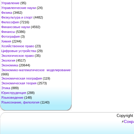
Управление
(95)
Управленческие науки
(24)
Физика
(3462)
Физкультура и спорт
(4482)
Философия
(7216)
Финансовые науки
(4592)
Финансы
(5386)
Фотография
(3)
Химия
(2244)
Хозяйственное право
(23)
Цифровые устройства
(29)
Экологическое право
(35)
Экология
(4517)
Экономика
(20644)
Экономико-математическое моделирование
(666)
Экономическая география
(119)
Экономическая теория
(2573)
Этика
(889)
Юриспруденция
(288)
Языковедение
(148)
Языкознание, филология
(1140)
Copyright
Сокр
⚡