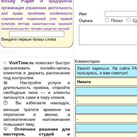
essay
Paper
of
предприятие
организация
управление
деятельность
and
право
проблема
особенность
Имя
современный
социальный
учет
правый
Оценка
Плохо
С
культура
метода
характеристика
правовой
технология
расчет
человек
средство
русский
Введите первые буквы слова
Реклама
Комментарии:
✨
VisitTime.ru
помогает быстро
организовать онлайн-запись
Хватит париться. На сайте 
клиентов и держать расписание
пользуюсь, и вам советую!
под контролем.
Никита
📅 Настройте услуги и
длительность приёма, откройте
.
свободные окна — и клиенты
запишутся сами в пару кликов.
.
🕒 Вы избегаете накладок,
меньше тратите времени на
.
переписки и звонки, а
.
автоматические напоминания
повышают явку.
.
💡
Отличное решение для
мастеров, студий и
.