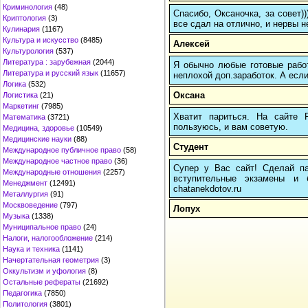
Криминология
(48)
Спасибо, Оксаночка, за совет)
Криптология
(3)
все сдал на отлично, и нервы н
Кулинария
(1167)
Культура и искусство
(8485)
Алексей
Культурология
(537)
Литература : зарубежная
(2044)
Я обычно любые готовые работ
Литература и русский язык
(11657)
неплохой доп.заработок. А если
Логика
(532)
Оксана
Логистика
(21)
Маркетинг
(7985)
Хватит париться. На сайте
Математика
(3721)
пользуюсь, и вам советую.
Медицина, здоровье
(10549)
Медицинские науки
(88)
Студент
Международное публичное право
(58)
Международное частное право
(36)
Супер у Вас сайт! Сделай па
Международные отношения
(2257)
вступительные экзамены и 
Менеджмент
(12491)
chatanekdotov.ru
Металлургия
(91)
Москвоведение
(797)
Лопух
Музыка
(1338)
Муниципальное право
(24)
Налоги, налогообложение
(214)
Наука и техника
(1141)
Начертательная геометрия
(3)
Оккультизм и уфология
(8)
Остальные рефераты
(21692)
Педагогика
(7850)
Политология
(3801)