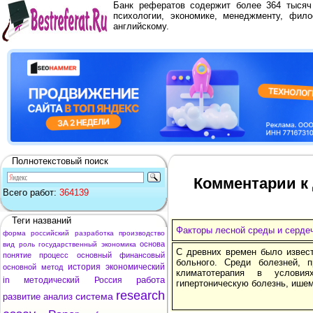
Банк рефератов содержит более 364 тыся
психологии, экономике, менеджменту, фило
английскому.
Полнотекстовый поиск
Комментарии к 
Всего работ:
364139
Теги названий
Факторы лесной среды и серде
форма
российский
разработка
производство
основа
вид
роль
государственный
экономика
С древних времен было извест
понятие
процесс
основный
финансовый
больного. Среди болезней, 
история
экономический
основной
метод
климатотерапия в условия
работа
in
методический
Россия
гипертоническую болезнь, ише
research
система
развитие
анализ