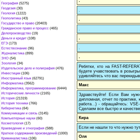
.
География
(5275)
Геодезия
(30)
.
Геология
(1222)
Геополитика
(43)
.
Государство и право
(20403)
Гражданское право и процесс
(465)
.
Делопроизводство
(19)
.
Деньги и кредит
(108)
ЕГЭ
(173)
.
Естествознание
(96)
Журналистика
(899)
.
ЗНО
(54)
Зоология
(34)
Ребятки, кто на FAST-REFERAT
Издательское дело и полиграфия
(476)
будете учавствовать в розыгрыш
Инвестиции
(106)
удивляйтесь что вас перекидыва
Иностранный язык
(62791)
Информатика
(3562)
Макс
Информатика, программирование
(6444)
Исторические личности
(2165)
Здравствуйте! Если Вам нуж
История
(21319)
дипломная, отчет по практике,
История техники
(766)
работа...) - обращайтесь: VS
Сделаем все быстро и качестве
Кибернетика
(64)
Коммуникации и связь
(3145)
Кира
Компьютерные науки
(60)
Косметология
(17)
Если не нашли то что нужно т
Краеведение и этнография
(588)
Краткое содержание произведений
(1000)
Оля
Криминалистика
(106)