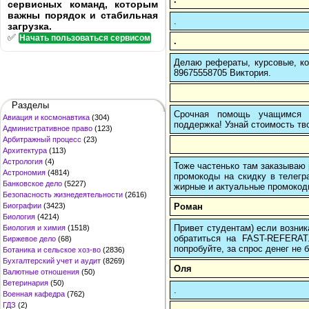
сервисных команд, которым
важны порядок и стабильная
.
загрузка.
✅
Начать пользоваться сервисом
.
Делаю рефераты, курсовые, ко
89675558705 Виктория.
Разделы
Срочная помощь учащимся в
Авиация и космонавтика
(304)
поддержка! Узнай стоимость тво
Административное право
(123)
Арбитражный процесс
(23)
Архитектура
(113)
Астрология
(4)
Тоже частенько там заказываю 
Астрономия
(4814)
промокоды на скидку в телегр
Банковское дело
(5227)
жирные и актуальные промокоды
Безопасность жизнедеятельности
(2616)
Роман
Биографии
(3423)
Биология
(4214)
Привет студентам) если возник
Биология и химия
(1518)
обратиться на FAST-REFERAT
Биржевое дело
(68)
попробуйте, за спрос денег не б
Ботаника и сельское хоз-во
(2836)
Бухгалтерский учет и аудит
(8269)
Оля
Валютные отношения
(50)
Ветеринария
(50)
.
Военная кафедра
(762)
ГДЗ
(2)