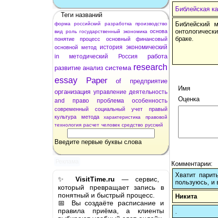
Библейская ка
Теги названий
Библейский м
форма
российский
разработка
производство
онтологическ
основа
вид
роль
государственный
экономика
браке.
понятие
процесс
основный
финансовый
история
экономический
основной
метод
работа
in
методический
Россия
research
система
развитие
анализ
essay
Paper
of
предприятие
Имя
организация
управление
деятельность
Оценка
and
право
проблема
особенность
современный
социальный
учет
правый
культура
метода
характеристика
правовой
технология
расчет
человек
средство
русский
Введите первые буквы слова
Реклама
Комментарии:
Хватит парит
✨
VisitTime.ru
— сервис,
пользуюсь, и 
который превращает запись в
понятный и быстрый процесс.
Никита
📅 Вы создаёте расписание и
правила приёма, а клиенты
.