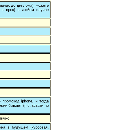
ольных до диплома), можете
 в срок) в любом случае
 промокод iphone, и тогда
кции бывают (п.с. кстати не
лично
на в будущем (курсовая,