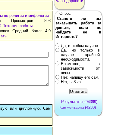
Благодарности
Опрос
ы по религии и мифологии
Станете ли вы
ат Просмотров: 893
заказывать работу за
0
Похожие работы
деньги, если не
ловек Средний балл: 4.9
найдете ее в
чать
Интернете?
Да, в любом случае.
Да, но только в
случае крайней
необходимости.
Возможно, в
зависимости от
цены.
Нет, напишу его сам.
Нет, забью.
Результаты(294399)
Комментарии (4230)
овую или дипломную. Сам