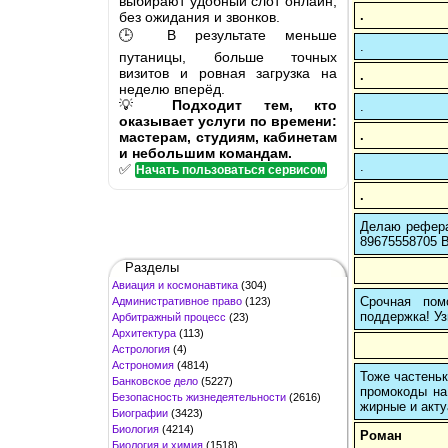
выбирают удобный слот онлайн,
.
без ожидания и звонков.
🕒 В результате меньше
.
путаницы, больше точных
визитов и ровная загрузка на
.
неделю вперёд.
💡
Подходит тем, кто
.
оказывает услуги по времени:
.
мастерам, студиям, кабинетам
и небольшим командам.
.
✅
Начать пользоваться сервисом
.
Делаю рефера
89675558705 В
Разделы
Авиация и космонавтика
(304)
Срочная пом
Административное право
(123)
поддержка! Уз
Арбитражный процесс
(23)
Архитектура
(113)
Астрология
(4)
Астрономия
(4814)
Тоже частеньк
Банковское дело
(5227)
промокоды на
Безопасность жизнедеятельности
(2616)
жирные и акту
Биографии
(3423)
Биология
(4214)
Роман
Биология и химия
(1518)