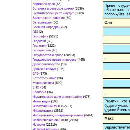
Биржевое дело
(68)
Привет студен
Ботаника и сельское хоз-во
(2836)
обратиться н
Бухгалтерский учет и аудит
(8269)
попробуйте, з
Валютные отношения
(50)
Оля
Ветеринария
(50)
Военная кафедра
(762)
.
ГДЗ
(2)
География
(5275)
.
Геодезия
(30)
Геология
(1222)
.
Геополитика
(43)
Государство и право
(20403)
.
Гражданское право и процесс
(465)
Делопроизводство
(19)
.
Деньги и кредит
(108)
ЕГЭ
(173)
.
Естествознание
(96)
Журналистика
(899)
.
ЗНО
(54)
.
Зоология
(34)
Издательское дело и полиграфия
(476)
Ребятки, кто
Инвестиции
(106)
будете учавст
Иностранный язык
(62791)
удивляйтесь ч
Информатика
(3562)
Информатика, программирование
(6444)
Макс
Исторические личности
(2165)
История
(21319)
Здравствуйте
История техники
(766)