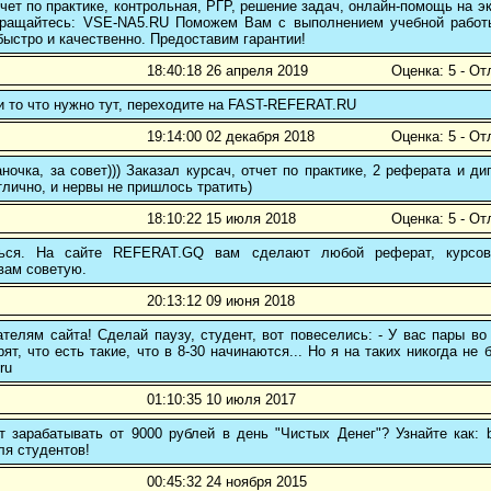
чет по практике, контрольная, РГР, решение задач, онлайн-помощь на э
 обращайтесь: VSE-NA5.RU Поможем Вам с выполнением учебной работ
ыстро и качественно. Предоставим гарантии!
18:40:18 26 апреля 2019
Оценка: 5 - От
и то что нужно тут, переходите на FAST-REFERAT.RU
19:14:00 02 декабря 2018
Оценка: 5 - От
ночка, за совет))) Заказал курсач, отчет по практике, 2 реферата и
тлично, и нервы не пришлось тратить)
18:10:22 15 июля 2018
Оценка: 5 - От
ться. На сайте REFERAT.GQ вам сделают любой реферат, курсо
вам советую.
20:13:12 09 июня 2018
телям сайта! Сделай паузу, студент, вот повеселись: - У вас пары во
рят, что есть такие, что в 8-30 начинаются... Но я на таких никогда не 
ru
01:10:35 10 июля 2017
 зарабатывать от 9000 рублей в день "Чистых Денег"? Узнайте как: b
ля студентов!
00:45:32 24 ноября 2015