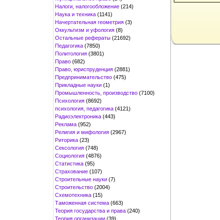
Налоги, налогообложение
(214)
Наука и техника
(1141)
Начертательная геометрия
(3)
Оккультизм и уфология
(8)
Остальные рефераты
(21692)
Педагогика
(7850)
Политология
(3801)
Право
(682)
Право, юриспруденция
(2881)
Предпринимательство
(475)
Прикладные науки
(1)
Промышленность, производство
(7100)
Психология
(8692)
психология, педагогика
(4121)
Радиоэлектроника
(443)
Реклама
(952)
Религия и мифология
(2967)
Риторика
(23)
Сексология
(748)
Социология
(4876)
Статистика
(95)
Страхование
(107)
Строительные науки
(7)
Строительство
(2004)
Схемотехника
(15)
Таможенная система
(663)
Теория государства и права
(240)
Теория организации
(39)