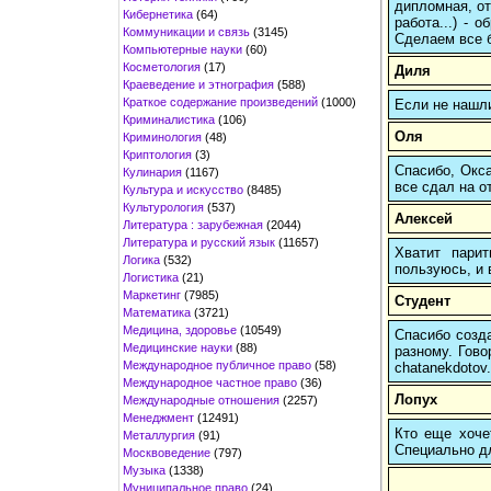
дипломная, от
Кибернетика
(64)
работа...) -
Коммуникации и связь
(3145)
Сделаем все б
Компьютерные науки
(60)
Косметология
(17)
Диля
Краеведение и этнография
(588)
Краткое содержание произведений
(1000)
Если не нашл
Криминалистика
(106)
Оля
Криминология
(48)
Криптология
(3)
Спасибо, Окса
Кулинария
(1167)
все сдал на о
Культура и искусство
(8485)
Культурология
(537)
Алексей
Литература : зарубежная
(2044)
Литература и русский язык
(11657)
Хватит пари
Логика
(532)
пользуюсь, и 
Логистика
(21)
Маркетинг
(7985)
Студент
Математика
(3721)
Медицина, здоровье
(10549)
Спасибо созда
Медицинские науки
(88)
разному. Гово
Международное публичное право
(58)
chatanekdotov.
Международное частное право
(36)
Лопух
Международные отношения
(2257)
Менеджмент
(12491)
Кто еще хочет
Металлургия
(91)
Cпециально д
Москвоведение
(797)
Музыка
(1338)
Муниципальное право
(24)