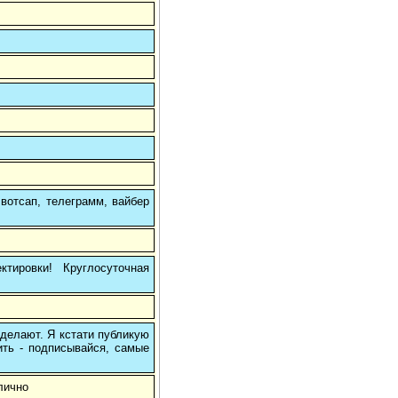
вотсап, телеграмм, вайбер
тировки! Круглосуточная
 делают. Я кстати публикую
ить - подписывайся, самые
лично