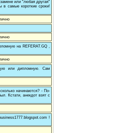
кзамене или "любая другая"
ы в самые короткие сроки!
лично
лично
 дипломную на REFERAT.GQ ,
лично
вую или дипломную. Сам
 сколько начинаются? - По-
был. Кстати, анекдот взят с
usiness1777.blogspot.com !