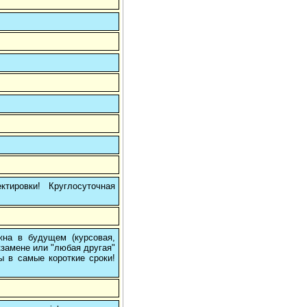
тировки! Круглосуточная
на в будущем (курсовая,
кзамене или "любая другая"
ы в самые короткие сроки!