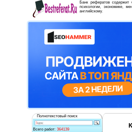
Банк рефератов содержит
психологии, экономике, ме
английскому.
Полнотекстовый поиск
К
Всего работ:
364139