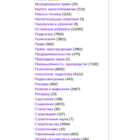
Муниципальное право
(24)
Налоги, налогообложение
(214)
Наука и техника
(1141)
Начертательная геометрия
(3)
Оккультизм и уфология
(8)
Остальные рефераты
(21692)
Педагогика
(7850)
Политология
(3801)
Право
(682)
Право, юриспруденция
(2881)
Предпринимательство
(475)
Прикладные науки
(1)
Промышленность, производство
(7100)
Психология
(8692)
психология, педагогика
(4121)
Радиоэлектроника
(443)
Реклама
(952)
Религия и мифология
(2967)
Риторика
(23)
Сексология
(748)
Социология
(4876)
Статистика
(95)
Страхование
(107)
Строительные науки
(7)
Строительство
(2004)
Схемотехника
(15)
Таможенная система
(663)
Теория государства и права
(240)