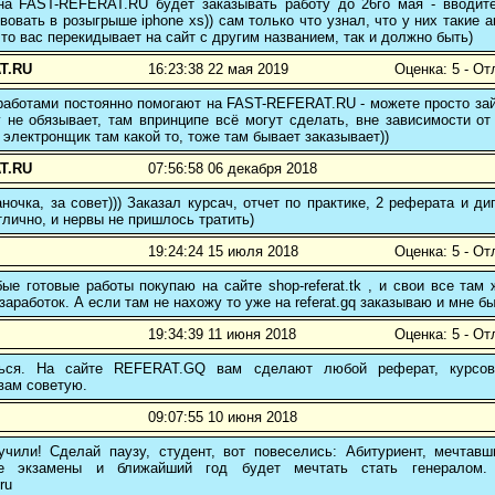
 на FAST-REFERAT.RU будет заказывать работу до 26го мая - вводите
вовать в розыгрыше iphone xs)) сам только что узнал, что у них такие а
то вас перекидывает на сайт с другим названием, так и должно быть)
T.RU
16:23:38 22 мая 2019
Оценка: 5 - От
аботами постоянно помогают на FAST-REFERAT.RU - можете просто зайт
 не обязывает, там впринципе всё могут сделать, вне зависимости от
 электронщик там какой то, тоже там бывает заказывает))
T.RU
07:56:58 06 декабря 2018
ночка, за совет))) Заказал курсач, отчет по практике, 2 реферата и
тлично, и нервы не пришлось тратить)
19:24:24 15 июля 2018
Оценка: 5 - От
е готовые работы покупаю на сайте shop-referat.tk , и свои все там
заработок. А если там не нахожу то уже на referat.gq заказываю и мне б
19:34:39 11 июня 2018
Оценка: 5 - От
ться. На сайте REFERAT.GQ вам сделают любой реферат, курсо
вам советую.
09:07:55 10 июня 2018
учили! Сделай паузу, студент, вот повеселись: Абитуриент, мечтав
ые экзамены и ближайший год будет мечтать стать генералом. 
ru