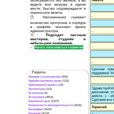
записываются без звонков, а вы
Никита
видите всю загрузку в одном
.
месте, быстро подтверждаете и
переносите визиты.
.
🕒 Напоминания снижают
количество пропусков, а порядок
.
в графике экономит время
администратора.
.
💡
Подходит частным
.
мастерам, студиям и
небольшим компаниям.
.
✅
Начать пользоваться сервисом
.
.
Срочная пом
Разделы
поддержка! Уз
Авиация и космонавтика
(304)
Административное право
(123)
Арбитражный процесс
(23)
Здравствуйте
Архитектура
(113)
дипломная, от
Астрология
(4)
работа...) -
Астрономия
(4814)
Сделаем все б
Банковское дело
(5227)
Безопасность жизнедеятельности
(2616)
Терентий
Биографии
(3423)
Биология
(4214)