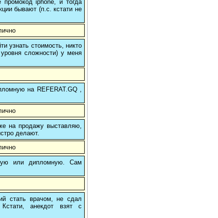
 промокод iphone, и тогда
кции бывают (п.с. кстати не
лично
и узнать стоимость, никто
 уровня сложности) у меня
 дипломную на REFERAT.GQ ,
лично
 же на продажу выставляю,
ыстро делают.
лично
вую или дипломную. Сам
ший стать врачом, не сдал
Кстати, анекдот взят с