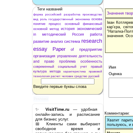
Теги названий
Значення твор
форма
российский
разработка
производство
основа
вид
роль
государственный
экономика
Іван Котлярев
понятие
процесс
основный
финансовый
кар’єра, світ
история
экономический
основной
метод
"Наталка-Полт
работа
in
методический
Россия
значення. Осо
research
система
развитие
анализ
essay
Paper
of
предприятие
организация
управление
деятельность
and
право
проблема
особенность
современный
социальный
учет
правый
Имя
культура
метода
характеристика
правовой
Оценка
технология
расчет
человек
средство
русский
Введите первые буквы слова
Реклама
✨
VisitTime.ru
— удобная
Комментарии:
онлайн-запись и расписание
для бизнес услуг.
Хватит парит
📅 Клиенты сами выбирают
пользуюсь, и 
свободное время и