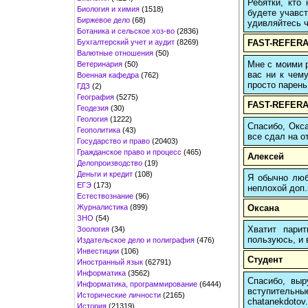
Ребятки, кто
Биология и химия
(1518)
будете учавст
Биржевое дело
(68)
удивляйтесь ч
Ботаника и сельское хоз-во
(2836)
Бухгалтерский учет и аудит
(8269)
FAST-REFERA
Валютные отношения
(50)
Мне с моими р
Ветеринария
(50)
вас ни к чему
Военная кафедра
(762)
просто парень
ГДЗ
(2)
География
(5275)
FAST-REFERA
Геодезия
(30)
Геология
(1222)
Спасибо, Окса
Геополитика
(43)
все сдал на о
Государство и право
(20403)
Гражданское право и процесс
(465)
Алексей
Делопроизводство
(19)
Деньги и кредит
(108)
Я обычно любы
ЕГЭ
(173)
неплохой доп.
Естествознание
(96)
Журналистика
(899)
Оксана
ЗНО
(54)
Хватит пари
Зоология
(34)
пользуюсь, и 
Издательское дело и полиграфия
(476)
Инвестиции
(106)
Студент
Иностранный язык
(62791)
Информатика
(3562)
Спасибо, выр
Информатика, программирование
(6444)
вступительн
Исторические личности
(2165)
chatanekdotov.
История
(21319)