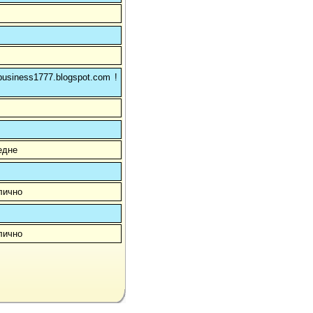
usiness1777.blogspot.com !
едне
лично
лично