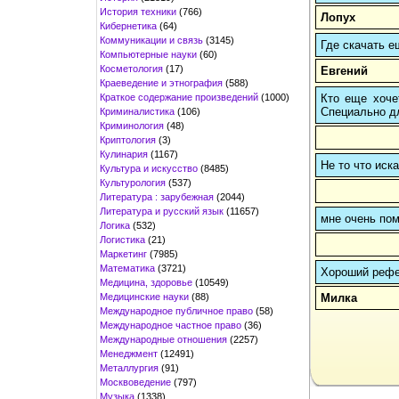
История техники
(766)
Лопух
Кибернетика
(64)
Коммуникации и связь
(3145)
Где скачать е
Компьютерные науки
(60)
Косметология
(17)
Евгений
Краеведение и этнография
(588)
Краткое содержание произведений
(1000)
Кто еще хочет
Cпециально д
Криминалистика
(106)
Криминология
(48)
Криптология
(3)
Кулинария
(1167)
Не то что иск
Культура и искусство
(8485)
Культурология
(537)
Литература : зарубежная
(2044)
Литература и русский язык
(11657)
мне очень пом
Логика
(532)
Логистика
(21)
Маркетинг
(7985)
Математика
(3721)
Хороший рефе
Медицина, здоровье
(10549)
Медицинские науки
(88)
Милка
Международное публичное право
(58)
Международное частное право
(36)
Международные отношения
(2257)
Менеджмент
(12491)
Металлургия
(91)
Москвоведение
(797)
Музыка
(1338)