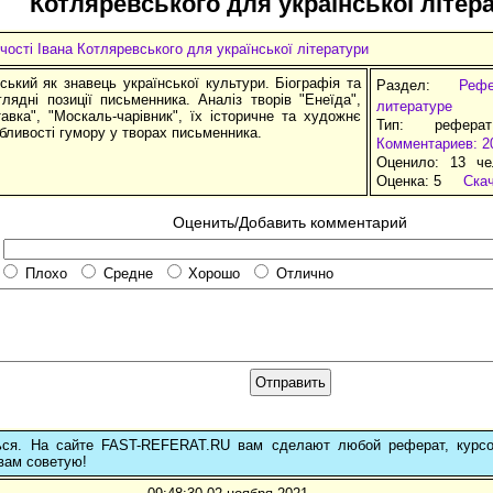
Котляревського для української літер
чості Івана Котляревського для української літератури
ський як знавець української культури. Біографія та
Раздел:
Реф
оглядні позиції письменника. Аналіз творів "Енеїда",
литературе
авка", "Москаль-чарівник", їх історичне та художнє
Тип: рефера
бливості гумору у творах письменника.
Комментариев: 2
Оценило: 13 че
Оценка:
5
Ска
Оценить/Добавить комментарий
Плохо
Средне
Хорошо
Отлично
ься. На сайте FAST-REFERAT.RU вам сделают любой реферат, курс
вам советую!