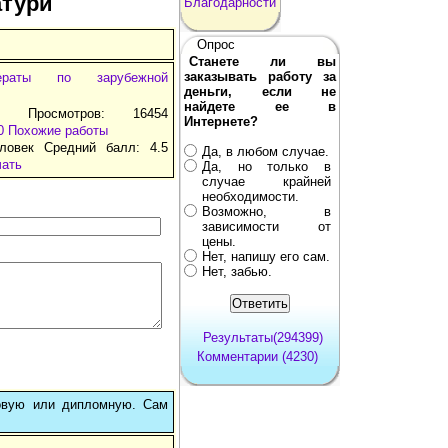
атури
Благодарности
Опрос
Станете ли вы
заказывать работу за
ераты по зарубежной
деньги, если не
найдете ее в
т Просмотров: 16454
Интернете?
0
Похожие работы
ловек Средний балл: 4.5
Да, в любом случае.
чать
Да, но только в
случае крайней
необходимости.
Возможно, в
зависимости от
цены.
Нет, напишу его сам.
Нет, забью.
Результаты(294399)
Комментарии (4230)
овую или дипломную. Сам