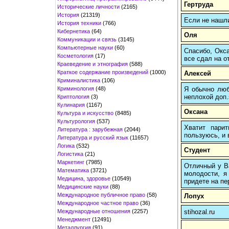
Гертруда
Исторические личности
(2165)
История
(21319)
Если не нашл
История техники
(766)
Кибернетика
(64)
Оля
Коммуникации и связь
(3145)
Компьютерные науки
(60)
Спасибо, Окса
Косметология
(17)
все сдал на о
Краеведение и этнография
(588)
Краткое содержание произведений
(1000)
Алексей
Криминалистика
(106)
Криминология
(48)
Я обычно любы
неплохой доп.
Криптология
(3)
Кулинария
(1167)
Оксана
Культура и искусство
(8485)
Культурология
(537)
Хватит пари
Литература : зарубежная
(2044)
пользуюсь, и 
Литература и русский язык
(11657)
Логика
(532)
Студент
Логистика
(21)
Маркетинг
(7985)
Отличный у Ва
Математика
(3721)
молодости, я
Медицина, здоровье
(10549)
придете на пер
Медицинские науки
(88)
Международное публичное право
(58)
Лопух
Международное частное право
(36)
Международные отношения
(2257)
stihozal.ru
Менеджмент
(12491)
Металлургия
(91)