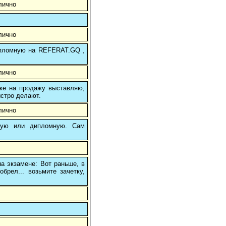
лично
лично
 дипломную на REFERAT.GQ ,
лично
 же на продажу выставляю,
ыстро делают.
лично
вую или дипломную. Сам
на экзамене: Вот раньше, в
брел... возьмите зачетку,