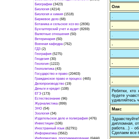
Биографии
(3423)
Оля
Биология
(4214)
Биология и химия
(1518)
.
Биржевое дело
(68)
Ботаника и сельское хоз-во
(2836)
.
Бухгалтерский учет и аудит
(8269)
Валютные отношения
(50)
.
Ветеринария
(50)
.
Военная кафедра
(762)
ГДЗ
(2)
.
География
(5275)
Геодезия
(30)
.
Геология
(1222)
Геополитика
(43)
.
Государство и право
(20403)
Гражданское право и процесс
(465)
.
Делопроизводство
(19)
Деньги и кредит
(108)
Ребятки, кто
ЕГЭ
(173)
будете учавст
Естествознание
(96)
удивляйтесь ч
Журналистика
(899)
ЗНО
(54)
Макс
Зоология
(34)
Издательское дело и полиграфия
(476)
Здравствуйте
дипломная, от
Инвестиции
(106)
работа...) -
Иностранный язык
(62791)
Сделаем все б
Информатика
(3562)
Информатика, программирование
(6444)