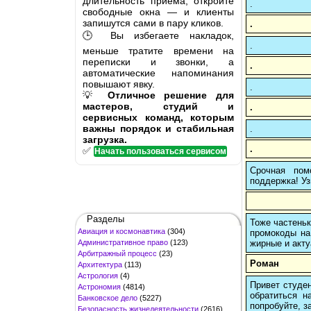
длительность приёма, откройте
.
свободные окна — и клиенты
запишутся сами в пару кликов.
.
🕒 Вы избегаете накладок,
.
меньше тратите времени на
переписки и звонки, а
.
автоматические напоминания
повышают явку.
.
💡
Отличное решение для
мастеров, студий и
.
сервисных команд, которым
важны порядок и стабильная
.
загрузка.
.
✅
Начать пользоваться сервисом
Срочная пом
поддержка! Уз
Разделы
Тоже частеньк
Авиация и космонавтика
(304)
промокоды на
Административное право
(123)
жирные и акту
Арбитражный процесс
(23)
Роман
Архитектура
(113)
Астрология
(4)
Привет студен
Астрономия
(4814)
обратиться н
Банковское дело
(5227)
попробуйте, з
Безопасность жизнедеятельности
(2616)