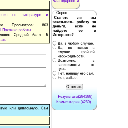
Благодарности
Опрос
нения по литературе и
Станете ли вы
заказывать работу за
ние Просмотров: 863
деньги, если не
1
Похожие работы
найдете ее в
ловек Средний балл: 5
Интернете?
чать
Да, в любом случае.
Да, но только в
случае крайней
необходимости.
Возможно, в
зависимости от
цены.
Нет, напишу его сам.
Нет, забью.
Результаты(294399)
Комментарии (4230)
овую или дипломную. Сам