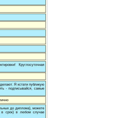
тировки! Круглосуточная
 делают. Я кстати публикую
ить - подписывайся, самые
лично
ольных до диплома), можете
 в срок) в любом случае