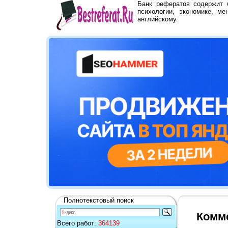
Банк рефератов содержит
психологии, экономике, ме
английскому.
Полнотекстовый поиск
Комме
Всего работ:
364139