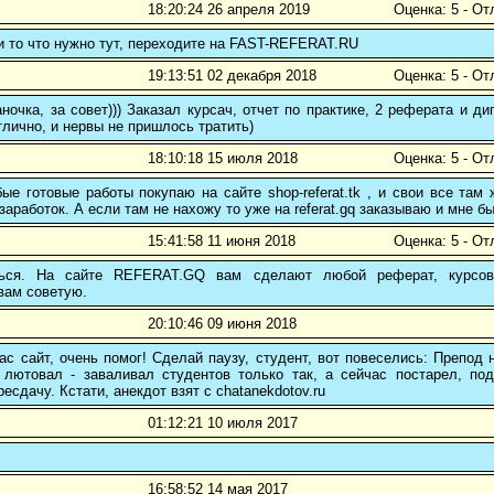
18:20:24 26 апреля 2019
Оценка: 5 - От
и то что нужно тут, переходите на FAST-REFERAT.RU
19:13:51 02 декабря 2018
Оценка: 5 - От
ночка, за совет))) Заказал курсач, отчет по практике, 2 реферата и
тлично, и нервы не пришлось тратить)
18:10:18 15 июля 2018
Оценка: 5 - От
е готовые работы покупаю на сайте shop-referat.tk , и свои все там
заработок. А если там не нахожу то уже на referat.gq заказываю и мне б
15:41:58 11 июня 2018
Оценка: 5 - От
ться. На сайте REFERAT.GQ вам сделают любой реферат, курсо
вам советую.
20:10:46 09 июня 2018
с сайт, очень помог! Сделай паузу, студент, вот повеселись: Препод 
 лютовал - заваливал студентов только так, а сейчас постарел, подо
есдачу. Кстати, анекдот взят с chatanekdotov.ru
01:12:21 10 июля 2017
16:58:52 14 мая 2017