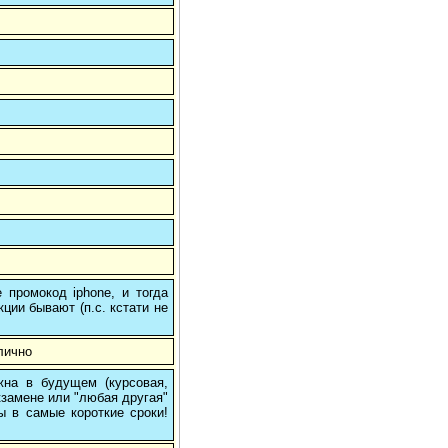
 промокод iphone, и тогда
кции бывают (п.с. кстати не
лично
на в будущем (курсовая,
кзамене или "любая другая"
ы в самые короткие сроки!