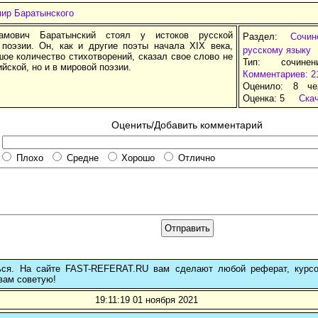
мир Баратынского
амович Баратынский стоял у истоков русской
Раздел:
Сочи
 поэзии. Он, как и другие поэты начала XIX века,
русскому языку
ое количество стихотворений, сказал свое слово не
Тип: сочине
ийской, но и в мировой поэзии.
Комментариев: 2
Оценило: 8 че
Оценка:
5
Ска
Оценить/Добавить комментарий
Плохо
Средне
Хорошо
Отлично
ься. На сайте FAST-REFERAT.RU вам сделают любой реферат, курс
вам советую!
19:11:19 01 ноября 2021