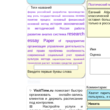
Поэтический 
Теги названий
Евгений Абр
форма
российский
разработка
производство
классической
основа
вид
роль
государственный
экономика
оставил больш
понятие
процесс
основный
финансовый
только в росс
история
экономический
основной
метод
работа
in
методический
Россия
research
система
развитие
анализ
essay
Paper
of
предприятие
организация
управление
деятельность
Имя
and
право
проблема
особенность
Оценка
современный
социальный
учет
правый
культура
метода
характеристика
правовой
технология
расчет
человек
средство
русский
Введите первые буквы слова
Реклама
Комментарии:
✨
VisitTime.ru
помогает быстро
Хватит парит
организовать онлайн-запись
пользуюсь, и 
клиентов и держать расписание
под контролем.
Никита
📅 Настройте услуги и