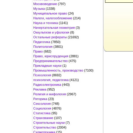
Москвоведение
(797)
Музыка
(1338)
Муниципальное право
(24)
Налоги, налогообложение
(214)
Наука и техника
(1141)
Начертательная геометрия
(3)
Оккультизм и уфология
(8)
Остальные рефераты
(21692)
Педагогика
(7850)
Политология
(3801)
Право
(682)
Право, юриспруденция
(2881)
Предпринимательство
(475)
Прикладные науки
(1)
Промышленность, производство
(7100)
Психология
(8692)
психология, педагогика
(4121)
Радиоэлектроника
(443)
Реклама
(952)
Религия и мифология
(2967)
Риторика
(23)
Сексология
(748)
Социология
(4876)
Статистика
(95)
Страхование
(107)
Строительные науки
(7)
Строительство
(2004)
Схемотехника
(15)