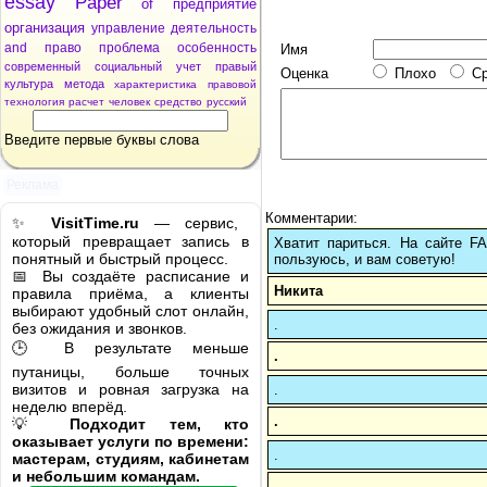
essay
Paper
of
предприятие
организация
управление
деятельность
and
право
проблема
особенность
Имя
современный
социальный
учет
правый
Оценка
Плохо
С
культура
метода
характеристика
правовой
технология
расчет
человек
средство
русский
Введите первые буквы слова
Реклама
Комментарии:
✨
VisitTime.ru
— сервис,
который превращает запись в
Хватит париться. На сайте 
понятный и быстрый процесс.
пользуюсь, и вам советую!
📅 Вы создаёте расписание и
Никита
правила приёма, а клиенты
выбирают удобный слот онлайн,
.
без ожидания и звонков.
🕒 В результате меньше
.
путаницы, больше точных
визитов и ровная загрузка на
.
неделю вперёд.
.
💡
Подходит тем, кто
оказывает услуги по времени:
.
мастерам, студиям, кабинетам
и небольшим командам.
.