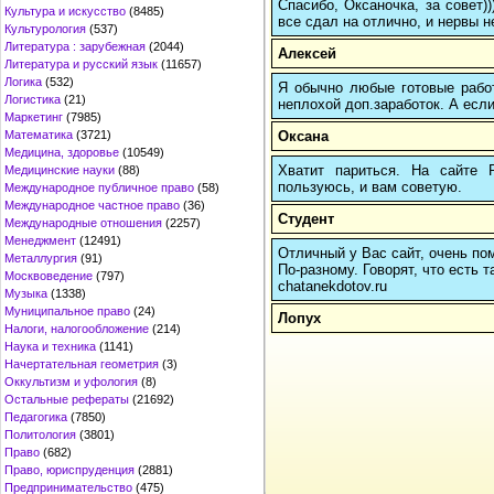
Спасибо, Оксаночка, за совет)
Культура и искусство
(8485)
все сдал на отлично, и нервы н
Культурология
(537)
Литература : зарубежная
(2044)
Алексей
Литература и русский язык
(11657)
Логика
(532)
Я обычно любые готовые работ
Логистика
(21)
неплохой доп.заработок. А если
Маркетинг
(7985)
Оксана
Математика
(3721)
Медицина, здоровье
(10549)
Хватит париться. На сайте
Медицинские науки
(88)
пользуюсь, и вам советую.
Международное публичное право
(58)
Международное частное право
(36)
Студент
Международные отношения
(2257)
Менеджмент
(12491)
Отличный у Вас сайт, очень пом
Металлургия
(91)
По-разному. Говорят, что есть т
Москвоведение
(797)
chatanekdotov.ru
Музыка
(1338)
Муниципальное право
(24)
Лопух
Налоги, налогообложение
(214)
Наука и техника
(1141)
Начертательная геометрия
(3)
Оккультизм и уфология
(8)
Остальные рефераты
(21692)
Педагогика
(7850)
Политология
(3801)
Право
(682)
Право, юриспруденция
(2881)
Предпринимательство
(475)