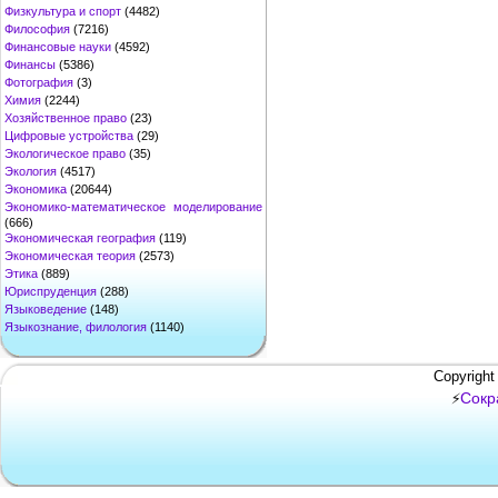
Физкультура и спорт
(4482)
Философия
(7216)
Финансовые науки
(4592)
Финансы
(5386)
Фотография
(3)
Химия
(2244)
Хозяйственное право
(23)
Цифровые устройства
(29)
Экологическое право
(35)
Экология
(4517)
Экономика
(20644)
Экономико-математическое моделирование
(666)
Экономическая география
(119)
Экономическая теория
(2573)
Этика
(889)
Юриспруденция
(288)
Языковедение
(148)
Языкознание, филология
(1140)
Copyright
Сокр
⚡