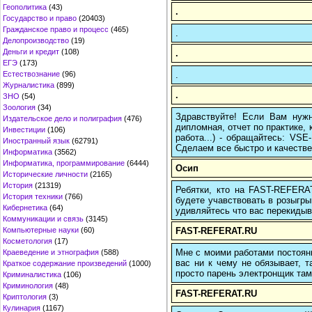
Геополитика
(43)
.
Государство и право
(20403)
Гражданское право и процесс
(465)
.
Делопроизводство
(19)
Деньги и кредит
(108)
.
ЕГЭ
(173)
.
Естествознание
(96)
Журналистика
(899)
.
ЗНО
(54)
Зоология
(34)
Здравствуйте! Если Вам нуж
Издательское дело и полиграфия
(476)
дипломная, отчет по практике,
Инвестиции
(106)
работа...) - обращайтесь: VS
Иностранный язык
(62791)
Сделаем все быстро и качестве
Информатика
(3562)
Информатика, программирование
(6444)
Осип
Исторические личности
(2165)
История
(21319)
Ребятки, кто на FAST-REFERAT
История техники
(766)
будете учавствовать в розыгрыш
Кибернетика
(64)
удивляйтесь что вас перекидыва
Коммуникации и связь
(3145)
FAST-REFERAT.RU
Компьютерные науки
(60)
Косметология
(17)
Мне с моими работами постоян
Краеведение и этнография
(588)
вас ни к чему не обязывает, 
Краткое содержание произведений
(1000)
просто парень электронщик там 
Криминалистика
(106)
Криминология
(48)
FAST-REFERAT.RU
Криптология
(3)
Кулинария
(1167)