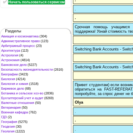
✅
Начать пользоваться сервисом
.
.
Срочная помощь учащимся в
Разделы
поддержка! Узнай стоимость тво
Авиация и космонавтика
(304)
Административное право
(123)
Арбитражный процесс
(23)
Switching Bank Accounts - Switchi
Архитектура
(113)
Астрология
(4)
Астрономия
(4814)
Банковское дело
(5227)
Switching Bank Accounts - Switchi
Безопасность жизнедеятельности
(2616)
Биографии
(3423)
Биология
(4214)
Биология и химия
(1518)
Привет студентам) если возник
Биржевое дело
(68)
обратиться на FAST-REFERAT
попробуйте, за спрос денег не б
Ботаника и сельское хоз-во
(2836)
Бухгалтерский учет и аудит
(8269)
Olya
Валютные отношения
(50)
Ветеринария
(50)
.
Военная кафедра
(762)
ГДЗ
(2)
.
География
(5275)
Геодезия
(30)
.
Геология
(1222)