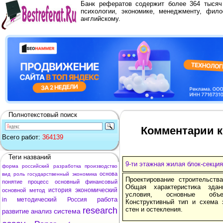
Банк рефератов содержит более 364 тыся
психологии, экономике, менеджменту, фило
английскому.
Полнотекстовый поиск
Комментарии к 
Всего работ:
364139
Теги названий
9-ти этажная жилая блок-секция
форма
российский
разработка
производство
основа
вид
роль
государственный
экономика
Проектирование строительства
понятие
процесс
основный
финансовый
Общая характеристика здан
история
экономический
основной
метод
условия, основные объем
работа
in
методический
Россия
Конструктивный тип и схема 
research
стен и остекления.
система
развитие
анализ