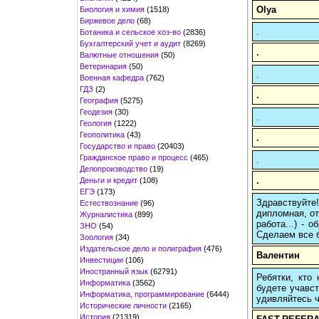
Olya
Биология и химия
(1518)
Биржевое дело
(68)
.
Ботаника и сельское хоз-во
(2836)
Бухгалтерский учет и аудит
(8269)
.
Валютные отношения
(50)
Ветеринария
(50)
.
Военная кафедра
(762)
ГДЗ
(2)
.
География
(5275)
Геодезия
(30)
.
Геология
(1222)
Геополитика
(43)
.
Государство и право
(20403)
Гражданское право и процесс
(465)
.
Делопроизводство
(19)
.
Деньги и кредит
(108)
ЕГЭ
(173)
Здравствуйте
Естествознание
(96)
дипломная, от
Журналистика
(899)
работа...) -
ЗНО
(54)
Сделаем все б
Зоология
(34)
Издательское дело и полиграфия
(476)
Валентин
Инвестиции
(106)
Иностранный язык
(62791)
Ребятки, кто
Информатика
(3562)
будете учавст
Информатика, программирование
(6444)
удивляйтесь ч
Исторические личности
(2165)
История
(21319)