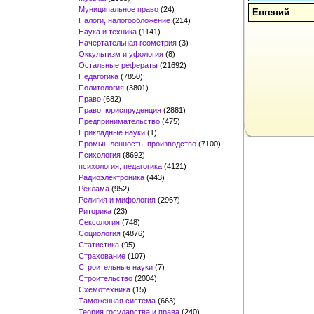
Муниципальное право
(24)
Евгений
Налоги, налогообложение
(214)
Наука и техника
(1141)
Начертательная геометрия
(3)
Оккультизм и уфология
(8)
Остальные рефераты
(21692)
Педагогика
(7850)
Политология
(3801)
Право
(682)
Право, юриспруденция
(2881)
Предпринимательство
(475)
Прикладные науки
(1)
Промышленность, производство
(7100)
Психология
(8692)
психология, педагогика
(4121)
Радиоэлектроника
(443)
Реклама
(952)
Религия и мифология
(2967)
Риторика
(23)
Сексология
(748)
Социология
(4876)
Статистика
(95)
Страхование
(107)
Строительные науки
(7)
Строительство
(2004)
Схемотехника
(15)
Таможенная система
(663)
Теория государства и права
(240)