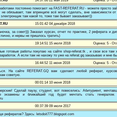
T.RU
14:57:00 22 мая 2019
Оценка: 5 - От
аботами постоянно помогают на FAST-REFERAT.RU - можете просто зайт
 не обязывает, там впринципе всё могут сделать, вне зависимости от
 электронщик там какой то, тоже там бывает заказывает))
T.RU
15:01:42 04 декабря 2018
ночка, за совет))) Заказал курсач, отчет по практике, 2 реферата и
тлично, и нервы не пришлось тратить)
19:14:51 15 июля 2018
Оценка: 5 - От
е готовые работы покупаю на сайте shop-referat.tk , и свои все там
заработок. А если там не нахожу то уже на referat.gq заказываю и мне б
16:44:52 11 июня 2018
Оценка: 5 - От
ться. На сайте REFERAT.GQ вам сделают любой реферат, курсо
вам советую.
00:01:14 10 июня 2018
ерские! Сделай паузу, студент, вот повеселись: Абитуриент, мечтав
ые экзамены и ближайший год будет мечтать стать генералом. 
ru
00:37:39 09 июля 2017
ще рефератов? Здесь: letsdoit777.blogspot.com