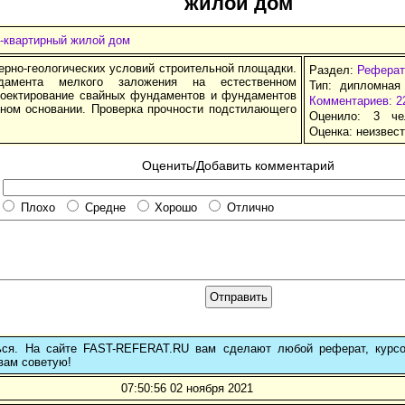
жилой дом
4-квартирный жилой дом
ерно-геологических условий строительной площадки.
Раздел:
Реферат
дамента мелкого заложения на естественном
Тип: дипломная
роектирование свайных фундаментов и фундаментов
Комментариев: 2
нном основании. Проверка прочности подстилающего
Оценило: 3 че
Оценка:
неизвес
Оценить/Добавить комментарий
Плохо
Средне
Хорошо
Отлично
ься. На сайте FAST-REFERAT.RU вам сделают любой реферат, курс
вам советую!
07:50:56 02 ноября 2021