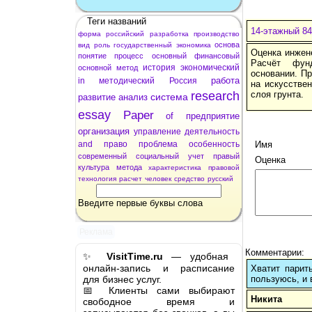
Теги названий
14-этажный 8
форма
российский
разработка
производство
основа
вид
роль
государственный
экономика
Оценка инжен
понятие
процесс
основный
финансовый
Расчёт фун
история
экономический
основной
метод
основании. П
работа
in
методический
Россия
на искусстве
research
слоя грунта.
система
развитие
анализ
essay
Paper
of
предприятие
организация
управление
деятельность
and
право
проблема
особенность
Имя
современный
социальный
учет
правый
Оценка
культура
метода
характеристика
правовой
технология
расчет
человек
средство
русский
Введите первые буквы слова
Реклама
Комментарии:
✨
VisitTime.ru
— удобная
онлайн-запись и расписание
Хватит парит
для бизнес услуг.
пользуюсь, и 
📅 Клиенты сами выбирают
Никита
свободное время и