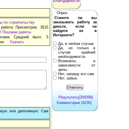
Благодарности
Опрос
Станете ли вы
заказывать работу за
ы по строительству
деньги, если не
 работа Просмотров: 3515
найдете ее в
2
Похожие работы
Интернете?
ловек Средний балл: 5
тно
Скачать
Да, в любом случае.
Да, но только в
случае крайней
необходимости.
Возможно, в
зависимости от
цены.
Нет, напишу его сам.
Нет, забью.
Результаты(294399)
Комментарии (4230)
овую или дипломную. Сам