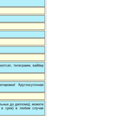
вотсап, телеграмм, вайбер
тировки! Круглосуточная
ольных до диплома), можете
 в срок) в любом случае