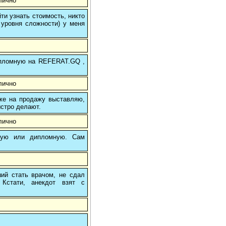
лично
и узнать стоимость, никто
 уровня сложности) у меня
 дипломную на REFERAT.GQ ,
лично
 же на продажу выставляю,
ыстро делают.
лично
вую или дипломную. Сам
ший стать врачом, не сдал
Кстати, анекдот взят с