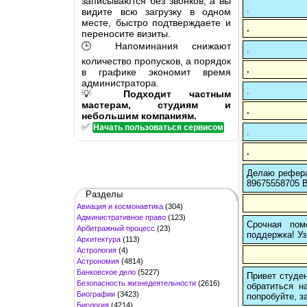
записываются без звонков, а вы
.
видите всю загрузку в одном
месте, быстро подтверждаете и
.
переносите визиты.
🕒 Напоминания снижают
.
количество пропусков, а порядок
.
в графике экономит время
администратора.
.
💡
Подходит частным
мастерам, студиям и
.
небольшим компаниям.
✅
Начать пользоваться сервисом
.
.
Делаю рефера
89675558705 В
Разделы
Авиация и космонавтика
(304)
Административное право
(123)
Срочная пом
Арбитражный процесс
(23)
поддержка! Уз
Архитектура
(113)
Астрология
(4)
Астрономия
(4814)
Банковское дело
(5227)
Привет студен
Безопасность жизнедеятельности
(2616)
обратиться н
Биографии
(3423)
попробуйте, з
Биология
(4214)