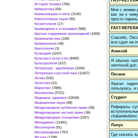
FAST-REFERA
История техники
(766)
Кибернетика
(64)
Мне с моими р
Коммуникации и связь
(3145)
вас ни к чему
просто парень
Компьютерные науки
(60)
Косметология
(17)
FAST-REFERA
Краеведение и этнография
(588)
Краткое содержание произведений
(1000)
Спасибо, Окса
Криминалистика
(106)
все сдал на о
Криминология
(48)
Криптология
(3)
Алексей
Кулинария
(1167)
Культура и искусство
(8485)
Я обычно любы
Культурология
(537)
неплохой доп.
Литература : зарубежная
(2044)
Литература и русский язык
(11657)
Оксана
Логика
(532)
Логистика
(21)
Хватит пари
Маркетинг
(7985)
пользуюсь, и 
Математика
(3721)
Студент
Медицина, здоровье
(10549)
Медицинские науки
(88)
Рефераты суп
Международное публичное право
(58)
вступительн
Международное частное право
(36)
chatanekdotov.
Международные отношения
(2257)
Менеджмент
(12491)
Лопух
Металлургия
(91)
Москвоведение
(797)
Где скачать е
Музыка
(1338)