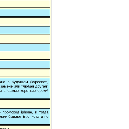
на в будущем (курсовая,
кзамене или "любая другая"
ы в самые короткие сроки!
 промокод iphone, и тогда
кции бывают (п.с. кстати не