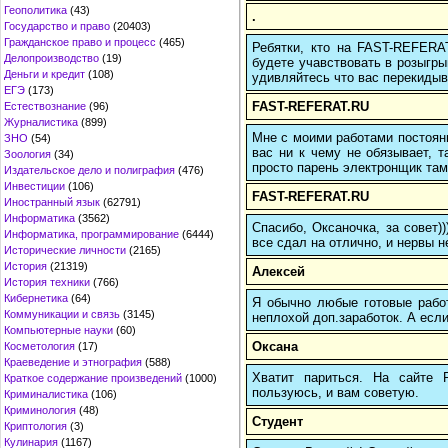
Геополитика
(43)
.
Государство и право
(20403)
Гражданское право и процесс
(465)
Ребятки, кто на FAST-REFERAT
Делопроизводство
(19)
будете учавствовать в розыгрыш
Деньги и кредит
(108)
удивляйтесь что вас перекидыва
ЕГЭ
(173)
FAST-REFERAT.RU
Естествознание
(96)
Журналистика
(899)
Мне с моими работами постоян
ЗНО
(54)
вас ни к чему не обязывает, 
Зоология
(34)
просто парень электронщик там 
Издательское дело и полиграфия
(476)
Инвестиции
(106)
FAST-REFERAT.RU
Иностранный язык
(62791)
Информатика
(3562)
Спасибо, Оксаночка, за совет)
Информатика, программирование
(6444)
все сдал на отлично, и нервы н
Исторические личности
(2165)
История
(21319)
Алексей
История техники
(766)
Кибернетика
(64)
Я обычно любые готовые работ
Коммуникации и связь
(3145)
неплохой доп.заработок. А если
Компьютерные науки
(60)
Оксана
Косметология
(17)
Краеведение и этнография
(588)
Хватит париться. На сайте
Краткое содержание произведений
(1000)
пользуюсь, и вам советую.
Криминалистика
(106)
Криминология
(48)
Студент
Криптология
(3)
Кулинария
(1167)