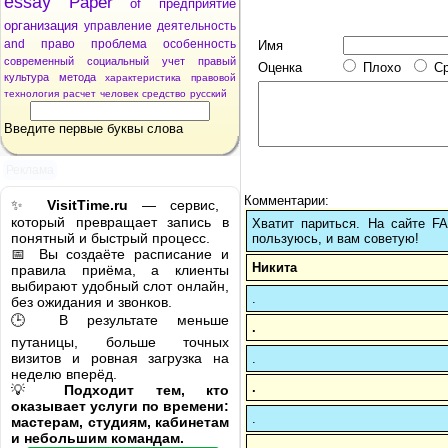
essay
Paper
of
предприятие
организация
управление
деятельность
and
право
проблема
особенность
Имя
современный
социальный
учет
правый
Оценка
Плохо
С
культура
метода
характеристика
правовой
технология
расчет
человек
средство
русский
Введите первые буквы слова
Реклама
Комментарии:
✨
VisitTime.ru
— сервис,
который превращает запись в
Хватит париться. На сайте 
понятный и быстрый процесс.
пользуюсь, и вам советую!
📅 Вы создаёте расписание и
Никита
правила приёма, а клиенты
выбирают удобный слот онлайн,
.
без ожидания и звонков.
🕒 В результате меньше
.
путаницы, больше точных
визитов и ровная загрузка на
.
неделю вперёд.
.
💡
Подходит тем, кто
оказывает услуги по времени:
.
мастерам, студиям, кабинетам
и небольшим командам.
.