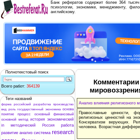
Банк рефератов содержит более 364 тыся
психологии, экономике, менеджменту, фило
английскому.
Полнотекстовый поиск
Комментарии 
Всего работ:
364139
мировоззрени
Теги названий
Анализ влияния религиозного 
форма
российский
разработка
производство
основа
вид
роль
государственный
экономика
Православные ценности, фо
понятие
процесс
основный
финансовый
религиозных ценностей на эко
история
экономический
основной
метод
Консерватизм верующих. Рел
работа
in
методический
Россия
человека. Возрастная диффере
research
система
развитие
анализ