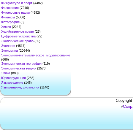
Физкультура и спорт
(4482)
Философия
(7216)
Финансовые науки
(4592)
Финансы
(5386)
Фотография
(3)
Химия
(2244)
Хозяйственное право
(23)
Цифровые устройства
(29)
Экологическое право
(35)
Экология
(4517)
Экономика
(20644)
Экономико-математическое моделирование
(666)
Экономическая география
(119)
Экономическая теория
(2573)
Этика
(889)
Юриспруденция
(288)
Языковедение
(148)
Языкознание, филология
(1140)
Copyright
Сокр
⚡