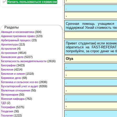
✅
Начать пользоваться сервисом
.
.
Срочная помощь учащимся в
Разделы
поддержка! Узнай стоимость тво
Авиация и космонавтика
(304)
Административное право
(123)
Арбитражный процесс
(23)
Привет студентам) если возник
Архитектура
(113)
обратиться на FAST-REFERAT
Астрология
(4)
попробуйте, за спрос денег не б
Астрономия
(4814)
Банковское дело
(5227)
Olya
Безопасность жизнедеятельности
(2616)
Биографии
(3423)
.
Биология
(4214)
Биология и химия
(1518)
.
Биржевое дело
(68)
.
Ботаника и сельское хоз-во
(2836)
Бухгалтерский учет и аудит
(8269)
.
Валютные отношения
(50)
Ветеринария
(50)
.
Военная кафедра
(762)
ГДЗ
(2)
.
География
(5275)
Геодезия
(30)
.
Геология
(1222)