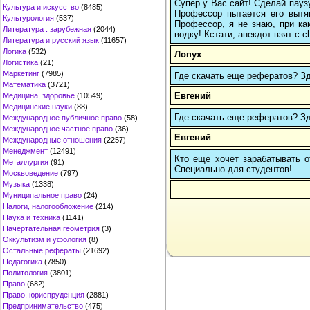
Супер у Вас сайт! Сделай паузу
Культура и искусство
(8485)
Профессор пытается его вытян
Культурология
(537)
Профессор, я не знаю, при ка
Литература : зарубежная
(2044)
водку! Кстати, анекдот взят с c
Литература и русский язык
(11657)
Логика
(532)
Лопух
Логистика
(21)
Маркетинг
(7985)
Где скачать еще рефератов? Зде
Математика
(3721)
Евгений
Медицина, здоровье
(10549)
Медицинские науки
(88)
Где скачать еще рефератов? Зде
Международное публичное право
(58)
Международное частное право
(36)
Евгений
Международные отношения
(2257)
Менеджмент
(12491)
Кто еще хочет зарабатывать от
Металлургия
(91)
Cпециально для студентов!
Москвоведение
(797)
Музыка
(1338)
Муниципальное право
(24)
Налоги, налогообложение
(214)
Наука и техника
(1141)
Начертательная геометрия
(3)
Оккультизм и уфология
(8)
Остальные рефераты
(21692)
Педагогика
(7850)
Политология
(3801)
Право
(682)
Право, юриспруденция
(2881)
Предпринимательство
(475)