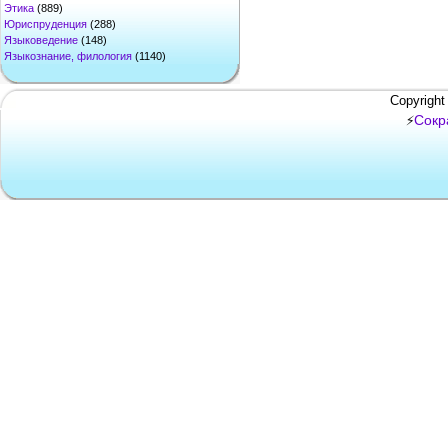
Этика
(889)
Юриспруденция
(288)
Языковедение
(148)
Языкознание, филология
(1140)
Copyright
Сокр
⚡