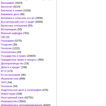
Биографии
(3423)
Биология
(4214)
Биология и химия
(1518)
Биржевое дело
(68)
Ботаника и сельское хоз-во
(2836)
Бухгалтерский учет и аудит
(8269)
Валютные отношения
(50)
Ветеринария
(50)
Военная кафедра
(762)
ГДЗ
(2)
География
(5275)
Геодезия
(30)
Геология
(1222)
Геополитика
(43)
Государство и право
(20403)
Гражданское право и процесс
(465)
Делопроизводство
(19)
Деньги и кредит
(108)
ЕГЭ
(173)
Естествознание
(96)
Журналистика
(899)
ЗНО
(54)
Зоология
(34)
Издательское дело и полиграфия
(476)
Инвестиции
(106)
Иностранный язык
(62791)
Информатика
(3562)
Информатика, программирование
(6444)