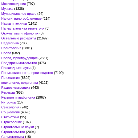
Москвоведение
(797)
Музыка
(1338)
Муниципальное право
(24)
Налоги, налогообложение
(214)
Наука и техника
(1141)
Начертательная геометрия
(3)
Оккультизм и уфология
(8)
Остальные рефераты
(21692)
Педагогика
(7850)
Политология
(3801)
Право
(682)
Право, юриспруденция
(2881)
Предпринимательство
(475)
Прикладные науки
(1)
Промышленность, производство
(7100)
Психология
(8692)
психология, педагогика
(4121)
Радиоэлектроника
(443)
Реклама
(952)
Религия и мифология
(2967)
Риторика
(23)
Сексология
(748)
Социология
(4876)
Статистика
(95)
Страхование
(107)
Строительные науки
(7)
Строительство
(2004)
Схемотехника
(15)