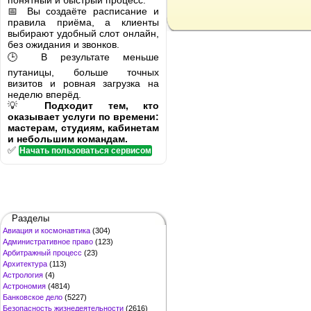
понятный и быстрый процесс.
📅 Вы создаёте расписание и
правила приёма, а клиенты
выбирают удобный слот онлайн,
без ожидания и звонков.
🕒 В результате меньше
путаницы, больше точных
визитов и ровная загрузка на
неделю вперёд.
💡
Подходит тем, кто
оказывает услуги по времени:
мастерам, студиям, кабинетам
и небольшим командам.
✅
Начать пользоваться сервисом
Разделы
Авиация и космонавтика
(304)
Административное право
(123)
Арбитражный процесс
(23)
Архитектура
(113)
Астрология
(4)
Астрономия
(4814)
Банковское дело
(5227)
Безопасность жизнедеятельности
(2616)