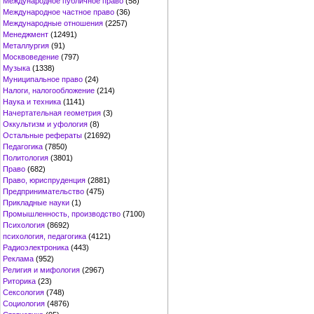
Международное публичное право
(58)
Международное частное право
(36)
Международные отношения
(2257)
Менеджмент
(12491)
Металлургия
(91)
Москвоведение
(797)
Музыка
(1338)
Муниципальное право
(24)
Налоги, налогообложение
(214)
Наука и техника
(1141)
Начертательная геометрия
(3)
Оккультизм и уфология
(8)
Остальные рефераты
(21692)
Педагогика
(7850)
Политология
(3801)
Право
(682)
Право, юриспруденция
(2881)
Предпринимательство
(475)
Прикладные науки
(1)
Промышленность, производство
(7100)
Психология
(8692)
психология, педагогика
(4121)
Радиоэлектроника
(443)
Реклама
(952)
Религия и мифология
(2967)
Риторика
(23)
Сексология
(748)
Социология
(4876)