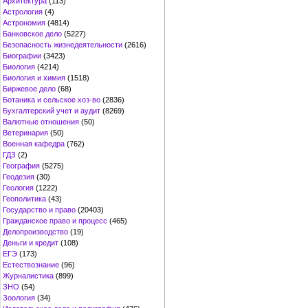
Архитектура
(113)
Астрология
(4)
Астрономия
(4814)
Банковское дело
(5227)
Безопасность жизнедеятельности
(2616)
Биографии
(3423)
Биология
(4214)
Биология и химия
(1518)
Биржевое дело
(68)
Ботаника и сельское хоз-во
(2836)
Бухгалтерский учет и аудит
(8269)
Валютные отношения
(50)
Ветеринария
(50)
Военная кафедра
(762)
ГДЗ
(2)
География
(5275)
Геодезия
(30)
Геология
(1222)
Геополитика
(43)
Государство и право
(20403)
Гражданское право и процесс
(465)
Делопроизводство
(19)
Деньги и кредит
(108)
ЕГЭ
(173)
Естествознание
(96)
Журналистика
(899)
ЗНО
(54)
Зоология
(34)