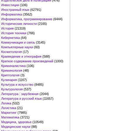
Издательское дело и полиграфия
(476)
Инвестиции
(106)
Иностранный язык
(62791)
Информатика
(3562)
Информатика, программирование
(6444)
Исторические личности
(2165)
История
(21319)
История техники
(766)
Кибернетика
(64)
Коммуникации и связь
(3145)
Компьютерные науки
(60)
Косметология
(17)
Краеведение и этнография
(588)
Краткое содержание произведений
(1000)
Криминалистика
(106)
Криминология
(48)
Криптология
(3)
Кулинария
(1167)
Культура и искусство
(8485)
Культурология
(537)
Литература : зарубежная
(2044)
Литература и русский язык
(11657)
Логика
(532)
Логистика
(21)
Маркетинг
(7985)
Математика
(3721)
Медицина, здоровье
(10549)
Медицинские науки
(88)