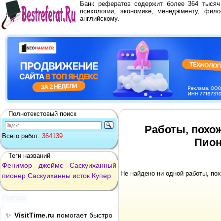
Банк рефератов содержит более 364 тыся
психологии, экономике, менеджменту, фило
английскому.
Полнотекстовый поиск
Работы, похо
Всего работ:
364139
Пион
Теги названий
Фенимор
джеймс
Саскуиханный
Не найдено ни одной работы, по
пионер
Саскуиханны
исток
Купер
Реклама
✨
VisitTime.ru
помогает быстро