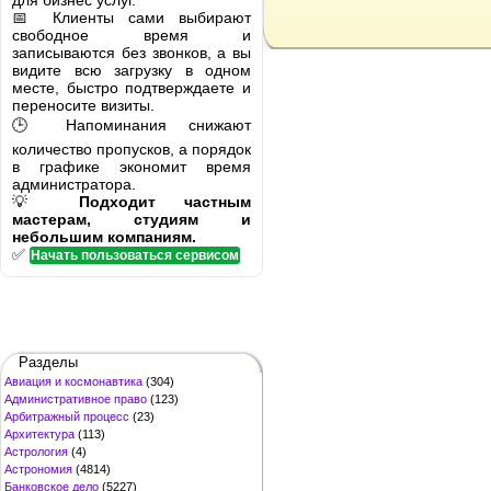
для бизнес услуг.
📅 Клиенты сами выбирают
свободное время и
записываются без звонков, а вы
видите всю загрузку в одном
месте, быстро подтверждаете и
переносите визиты.
🕒 Напоминания снижают
количество пропусков, а порядок
в графике экономит время
администратора.
💡
Подходит частным
мастерам, студиям и
небольшим компаниям.
✅
Начать пользоваться сервисом
Разделы
Авиация и космонавтика
(304)
Административное право
(123)
Арбитражный процесс
(23)
Архитектура
(113)
Астрология
(4)
Астрономия
(4814)
Банковское дело
(5227)