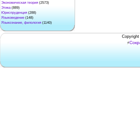
Экономическая теория
(2573)
Этика
(889)
Юриспруденция
(288)
Языковедение
(148)
Языкознание, филология
(1140)
Copyright
Сокр
⚡