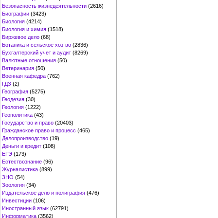
Безопасность жизнедеятельности
(2616)
Биографии
(3423)
Биология
(4214)
Биология и химия
(1518)
Биржевое дело
(68)
Ботаника и сельское хоз-во
(2836)
Бухгалтерский учет и аудит
(8269)
Валютные отношения
(50)
Ветеринария
(50)
Военная кафедра
(762)
ГДЗ
(2)
География
(5275)
Геодезия
(30)
Геология
(1222)
Геополитика
(43)
Государство и право
(20403)
Гражданское право и процесс
(465)
Делопроизводство
(19)
Деньги и кредит
(108)
ЕГЭ
(173)
Естествознание
(96)
Журналистика
(899)
ЗНО
(54)
Зоология
(34)
Издательское дело и полиграфия
(476)
Инвестиции
(106)
Иностранный язык
(62791)
Информатика
(3562)