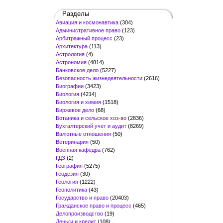
Разделы
Авиация и космонавтика
(304)
Административное право
(123)
Арбитражный процесс
(23)
Архитектура
(113)
Астрология
(4)
Астрономия
(4814)
Банковское дело
(5227)
Безопасность жизнедеятельности
(2616)
Биографии
(3423)
Биология
(4214)
Биология и химия
(1518)
Биржевое дело
(68)
Ботаника и сельское хоз-во
(2836)
Бухгалтерский учет и аудит
(8269)
Валютные отношения
(50)
Ветеринария
(50)
Военная кафедра
(762)
ГДЗ
(2)
География
(5275)
Геодезия
(30)
Геология
(1222)
Геополитика
(43)
Государство и право
(20403)
Гражданское право и процесс
(465)
Делопроизводство
(19)
Деньги и кредит
(108)