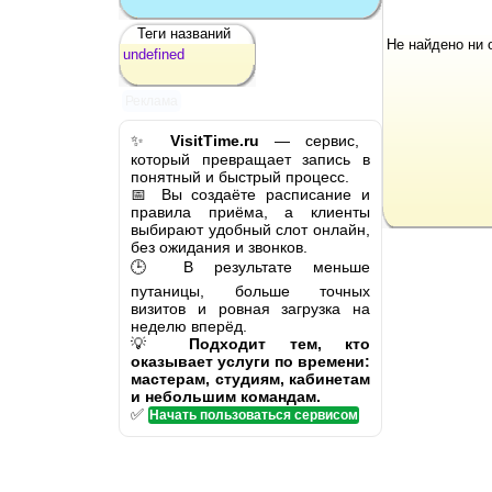
Теги названий
Не найдено ни 
undefined
Реклама
✨
VisitTime.ru
— сервис,
который превращает запись в
понятный и быстрый процесс.
📅 Вы создаёте расписание и
правила приёма, а клиенты
выбирают удобный слот онлайн,
без ожидания и звонков.
🕒 В результате меньше
путаницы, больше точных
визитов и ровная загрузка на
неделю вперёд.
💡
Подходит тем, кто
оказывает услуги по времени:
мастерам, студиям, кабинетам
и небольшим командам.
✅
Начать пользоваться сервисом