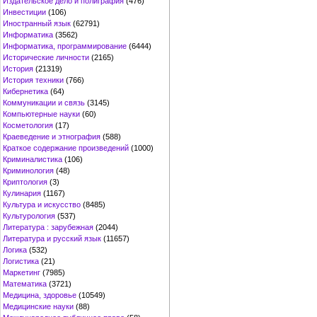
Издательское дело и полиграфия
(476)
Инвестиции
(106)
Иностранный язык
(62791)
Информатика
(3562)
Информатика, программирование
(6444)
Исторические личности
(2165)
История
(21319)
История техники
(766)
Кибернетика
(64)
Коммуникации и связь
(3145)
Компьютерные науки
(60)
Косметология
(17)
Краеведение и этнография
(588)
Краткое содержание произведений
(1000)
Криминалистика
(106)
Криминология
(48)
Криптология
(3)
Кулинария
(1167)
Культура и искусство
(8485)
Культурология
(537)
Литература : зарубежная
(2044)
Литература и русский язык
(11657)
Логика
(532)
Логистика
(21)
Маркетинг
(7985)
Математика
(3721)
Медицина, здоровье
(10549)
Медицинские науки
(88)