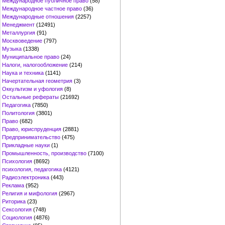
Международное публичное право
(58)
Международное частное право
(36)
Международные отношения
(2257)
Менеджмент
(12491)
Металлургия
(91)
Москвоведение
(797)
Музыка
(1338)
Муниципальное право
(24)
Налоги, налогообложение
(214)
Наука и техника
(1141)
Начертательная геометрия
(3)
Оккультизм и уфология
(8)
Остальные рефераты
(21692)
Педагогика
(7850)
Политология
(3801)
Право
(682)
Право, юриспруденция
(2881)
Предпринимательство
(475)
Прикладные науки
(1)
Промышленность, производство
(7100)
Психология
(8692)
психология, педагогика
(4121)
Радиоэлектроника
(443)
Реклама
(952)
Религия и мифология
(2967)
Риторика
(23)
Сексология
(748)
Социология
(4876)