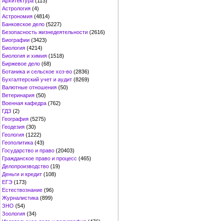
Архитектура
(113)
Астрология
(4)
Астрономия
(4814)
Банковское дело
(5227)
Безопасность жизнедеятельности
(2616)
Биографии
(3423)
Биология
(4214)
Биология и химия
(1518)
Биржевое дело
(68)
Ботаника и сельское хоз-во
(2836)
Бухгалтерский учет и аудит
(8269)
Валютные отношения
(50)
Ветеринария
(50)
Военная кафедра
(762)
ГДЗ
(2)
География
(5275)
Геодезия
(30)
Геология
(1222)
Геополитика
(43)
Государство и право
(20403)
Гражданское право и процесс
(465)
Делопроизводство
(19)
Деньги и кредит
(108)
ЕГЭ
(173)
Естествознание
(96)
Журналистика
(899)
ЗНО
(54)
Зоология
(34)