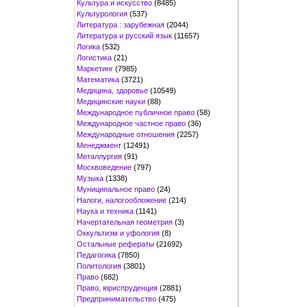
Культура и искусство
(8485)
Культурология
(537)
Литература : зарубежная
(2044)
Литература и русский язык
(11657)
Логика
(532)
Логистика
(21)
Маркетинг
(7985)
Математика
(3721)
Медицина, здоровье
(10549)
Медицинские науки
(88)
Международное публичное право
(58)
Международное частное право
(36)
Международные отношения
(2257)
Менеджмент
(12491)
Металлургия
(91)
Москвоведение
(797)
Музыка
(1338)
Муниципальное право
(24)
Налоги, налогообложение
(214)
Наука и техника
(1141)
Начертательная геометрия
(3)
Оккультизм и уфология
(8)
Остальные рефераты
(21692)
Педагогика
(7850)
Политология
(3801)
Право
(682)
Право, юриспруденция
(2881)
Предпринимательство
(475)