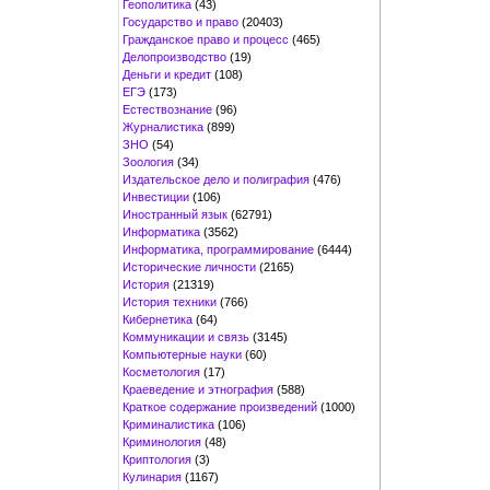
Геополитика
(43)
Государство и право
(20403)
Гражданское право и процесс
(465)
Делопроизводство
(19)
Деньги и кредит
(108)
ЕГЭ
(173)
Естествознание
(96)
Журналистика
(899)
ЗНО
(54)
Зоология
(34)
Издательское дело и полиграфия
(476)
Инвестиции
(106)
Иностранный язык
(62791)
Информатика
(3562)
Информатика, программирование
(6444)
Исторические личности
(2165)
История
(21319)
История техники
(766)
Кибернетика
(64)
Коммуникации и связь
(3145)
Компьютерные науки
(60)
Косметология
(17)
Краеведение и этнография
(588)
Краткое содержание произведений
(1000)
Криминалистика
(106)
Криминология
(48)
Криптология
(3)
Кулинария
(1167)