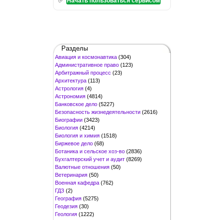
Начать пользоваться сервисом
Разделы
Авиация и космонавтика
(304)
Административное право
(123)
Арбитражный процесс
(23)
Архитектура
(113)
Астрология
(4)
Астрономия
(4814)
Банковское дело
(5227)
Безопасность жизнедеятельности
(2616)
Биографии
(3423)
Биология
(4214)
Биология и химия
(1518)
Биржевое дело
(68)
Ботаника и сельское хоз-во
(2836)
Бухгалтерский учет и аудит
(8269)
Валютные отношения
(50)
Ветеринария
(50)
Военная кафедра
(762)
ГДЗ
(2)
География
(5275)
Геодезия
(30)
Геология
(1222)