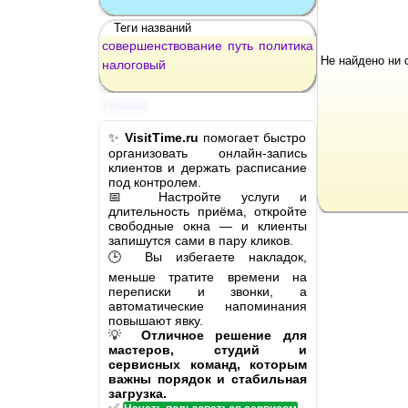
Теги названий
совершенствование
путь
политика
Не найдено ни 
налоговый
Реклама
✨
VisitTime.ru
помогает быстро
организовать онлайн-запись
клиентов и держать расписание
под контролем.
📅 Настройте услуги и
длительность приёма, откройте
свободные окна — и клиенты
запишутся сами в пару кликов.
🕒 Вы избегаете накладок,
меньше тратите времени на
переписки и звонки, а
автоматические напоминания
повышают явку.
💡
Отличное решение для
мастеров, студий и
сервисных команд, которым
важны порядок и стабильная
загрузка.
✅