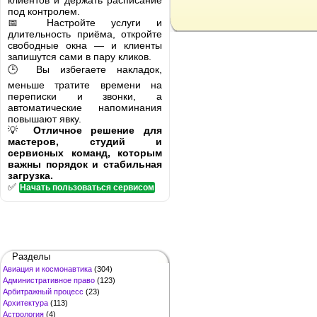
клиентов и держать расписание
под контролем.
📅 Настройте услуги и
длительность приёма, откройте
свободные окна — и клиенты
запишутся сами в пару кликов.
🕒 Вы избегаете накладок,
меньше тратите времени на
переписки и звонки, а
автоматические напоминания
повышают явку.
💡
Отличное решение для
мастеров, студий и
сервисных команд, которым
важны порядок и стабильная
загрузка.
✅
Начать пользоваться сервисом
Разделы
Авиация и космонавтика
(304)
Административное право
(123)
Арбитражный процесс
(23)
Архитектура
(113)
Астрология
(4)