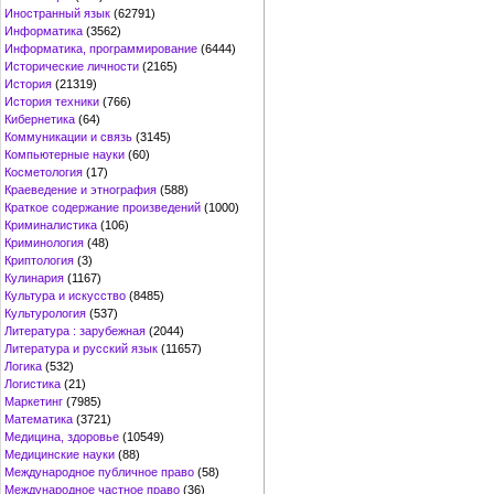
Иностранный язык
(62791)
Информатика
(3562)
Информатика, программирование
(6444)
Исторические личности
(2165)
История
(21319)
История техники
(766)
Кибернетика
(64)
Коммуникации и связь
(3145)
Компьютерные науки
(60)
Косметология
(17)
Краеведение и этнография
(588)
Краткое содержание произведений
(1000)
Криминалистика
(106)
Криминология
(48)
Криптология
(3)
Кулинария
(1167)
Культура и искусство
(8485)
Культурология
(537)
Литература : зарубежная
(2044)
Литература и русский язык
(11657)
Логика
(532)
Логистика
(21)
Маркетинг
(7985)
Математика
(3721)
Медицина, здоровье
(10549)
Медицинские науки
(88)
Международное публичное право
(58)
Международное частное право
(36)