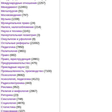
Международные отношения
(2257)
Менеджмент
(12491)
Металлургия
(91)
Москвоведение
(797)
Музыка
(1338)
Муниципальное право
(24)
Налоги, налогообложение
(214)
Наука и техника
(1141)
Начертательная геометрия
(3)
Оккультизм и уфология
(8)
Остальные рефераты
(21692)
Педагогика
(7850)
Политология
(3801)
Право
(682)
Право, юриспруденция
(2881)
Предпринимательство
(475)
Прикладные науки
(1)
Промышленность, производство
(7100)
Психология
(8692)
психология, педагогика
(4121)
Радиоэлектроника
(443)
Реклама
(952)
Религия и мифология
(2967)
Риторика
(23)
Сексология
(748)
Социология
(4876)
Статистика
(95)
Страхование
(107)