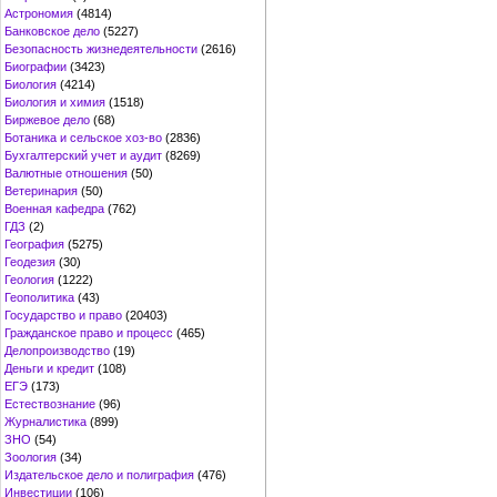
Астрономия
(4814)
Банковское дело
(5227)
Безопасность жизнедеятельности
(2616)
Биографии
(3423)
Биология
(4214)
Биология и химия
(1518)
Биржевое дело
(68)
Ботаника и сельское хоз-во
(2836)
Бухгалтерский учет и аудит
(8269)
Валютные отношения
(50)
Ветеринария
(50)
Военная кафедра
(762)
ГДЗ
(2)
География
(5275)
Геодезия
(30)
Геология
(1222)
Геополитика
(43)
Государство и право
(20403)
Гражданское право и процесс
(465)
Делопроизводство
(19)
Деньги и кредит
(108)
ЕГЭ
(173)
Естествознание
(96)
Журналистика
(899)
ЗНО
(54)
Зоология
(34)
Издательское дело и полиграфия
(476)
Инвестиции
(106)