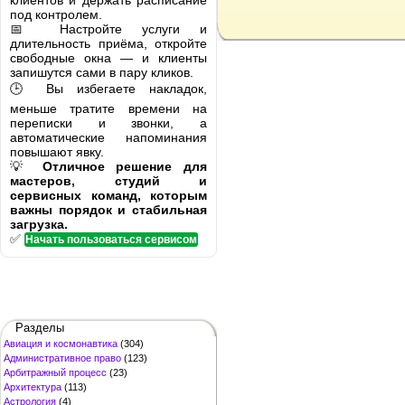
клиентов и держать расписание
под контролем.
📅 Настройте услуги и
длительность приёма, откройте
свободные окна — и клиенты
запишутся сами в пару кликов.
🕒 Вы избегаете накладок,
меньше тратите времени на
переписки и звонки, а
автоматические напоминания
повышают явку.
💡
Отличное решение для
мастеров, студий и
сервисных команд, которым
важны порядок и стабильная
загрузка.
✅
Начать пользоваться сервисом
Разделы
Авиация и космонавтика
(304)
Административное право
(123)
Арбитражный процесс
(23)
Архитектура
(113)
Астрология
(4)