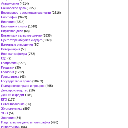
Астрономия
(4814)
Банковское дело
(5227)
Безопасность жизнедеятельности
(2616)
Биографии
(3423)
Биология
(4214)
Биология и химия
(1518)
Биржевое дело
(68)
Ботаника и сельское хоз-во
(2836)
Бухгалтерский учет и аудит
(8269)
Валютные отношения
(50)
Ветеринария
(50)
Военная кафедра
(762)
ГДЗ
(2)
География
(5275)
Геодезия
(30)
Геология
(1222)
Геополитика
(43)
Государство и право
(20403)
Гражданское право и процесс
(465)
Делопроизводство
(19)
Деньги и кредит
(108)
ЕГЭ
(173)
Естествознание
(96)
Журналистика
(899)
ЗНО
(54)
Зоология
(34)
Издательское дело и полиграфия
(476)
Инвестиции
(106)