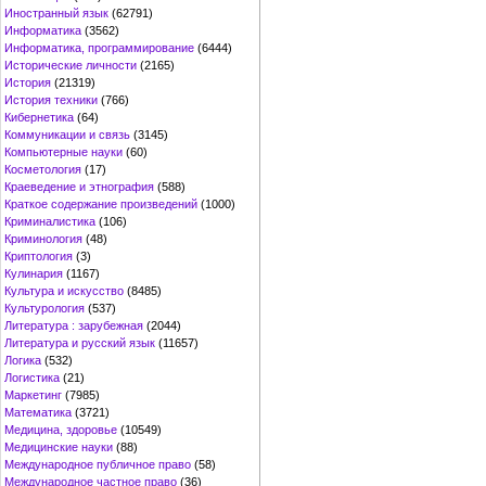
Иностранный язык
(62791)
Информатика
(3562)
Информатика, программирование
(6444)
Исторические личности
(2165)
История
(21319)
История техники
(766)
Кибернетика
(64)
Коммуникации и связь
(3145)
Компьютерные науки
(60)
Косметология
(17)
Краеведение и этнография
(588)
Краткое содержание произведений
(1000)
Криминалистика
(106)
Криминология
(48)
Криптология
(3)
Кулинария
(1167)
Культура и искусство
(8485)
Культурология
(537)
Литература : зарубежная
(2044)
Литература и русский язык
(11657)
Логика
(532)
Логистика
(21)
Маркетинг
(7985)
Математика
(3721)
Медицина, здоровье
(10549)
Медицинские науки
(88)
Международное публичное право
(58)
Международное частное право
(36)