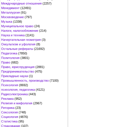
Международные отношения
(2257)
Менеджмент
(12491)
Металлургия
(91)
Москвоведение
(797)
Музыка
(1338)
Муниципальное право
(24)
Налоги, налогообложение
(214)
Наука и техника
(1141)
Начертательная геометрия
(3)
Оккультизм и уфология
(8)
Остальные рефераты
(21692)
Педагогика
(7850)
Политология
(3801)
Право
(682)
Право, юриспруденция
(2881)
Предпринимательство
(475)
Прикладные науки
(1)
Промышленность, производство
(7100)
Психология
(8692)
психология, педагогика
(4121)
Радиоэлектроника
(443)
Реклама
(952)
Религия и мифология
(2967)
Риторика
(23)
Сексология
(748)
Социология
(4876)
Статистика
(95)
Страхование
(107)