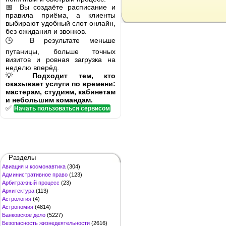
📅 Вы создаёте расписание и
правила приёма, а клиенты
выбирают удобный слот онлайн,
без ожидания и звонков.
🕒 В результате меньше
путаницы, больше точных
визитов и ровная загрузка на
неделю вперёд.
💡
Подходит тем, кто
оказывает услуги по времени:
мастерам, студиям, кабинетам
и небольшим командам.
✅
Начать пользоваться сервисом
Разделы
Авиация и космонавтика
(304)
Административное право
(123)
Арбитражный процесс
(23)
Архитектура
(113)
Астрология
(4)
Астрономия
(4814)
Банковское дело
(5227)
Безопасность жизнедеятельности
(2616)