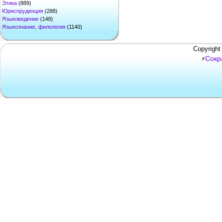
Этика
(889)
Юриспруденция
(288)
Языковедение
(148)
Языкознание, филология
(1140)
Copyright
Сокр
⚡