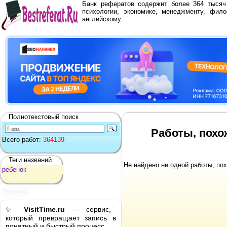
Банк рефератов содержит более 364 тыся
психологии, экономике, менеджменту, фило
английскому.
Полнотекстовый поиск
Работы, похож
Всего работ:
364139
Теги названий
Не найдено ни одной работы, по
ребенок
Реклама
✨
VisitTime.ru
— сервис,
который превращает запись в
понятный и быстрый процесс.