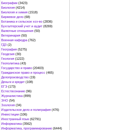
Биографии
(3423)
Биология
(4214)
Биология и химия
(1518)
Биржевое дело
(68)
Ботаника и сельское хоз-во
(2836)
Бухгалтерский учет и аудит
(8269)
Валютные отношения
(50)
Ветеринария
(50)
Военная кафедра
(762)
ГДЗ
(2)
География
(5275)
Геодезия
(30)
Геология
(1222)
Геополитика
(43)
Государство и право
(20403)
Гражданское право и процесс
(465)
Делопроизводство
(19)
Деньги и кредит
(108)
ЕГЭ
(173)
Естествознание
(96)
Журналистика
(899)
ЗНО
(54)
Зоология
(34)
Издательское дело и полиграфия
(476)
Инвестиции
(106)
Иностранный язык
(62791)
Информатика
(3562)
Информатика, программирование
(6444)