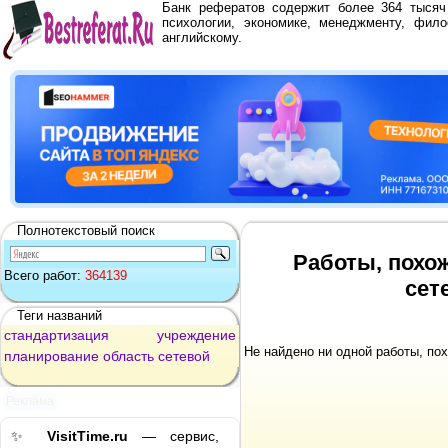
Банк рефератов содержит более 364 тыся
психологии, экономике, менеджменту, фило
английскому.
Полнотекстовый поиск
Работы, похо
Всего работ:
364139
сет
Теги названий
стандартизация
учреждение
Не найдено ни одной работы, по
планирование
область
сетевой
Реклама
✨
VisitTime.ru
— сервис,