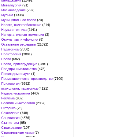
Менеджмент
(12491)
Металлургия
(91)
Москвоведение
(797)
Музыка
(1338)
Муниципальное право
(24)
Налоги, налогообложение
(214)
Наука и техника
(1141)
Начертательная геометрия
(3)
Оккультизм и уфология
(8)
Остальные рефераты
(21692)
Педагогика
(7850)
Политология
(3801)
Право
(682)
Право, юриспруденция
(2881)
Предпринимательство
(475)
Прикладные науки
(1)
Промышленность, производство
(7100)
Психология
(8692)
психология, педагогика
(4121)
Радиоэлектроника
(443)
Реклама
(952)
Религия и мифология
(2967)
Риторика
(23)
Сексология
(748)
Социология
(4876)
Статистика
(95)
Страхование
(107)
Строительные науки
(7)