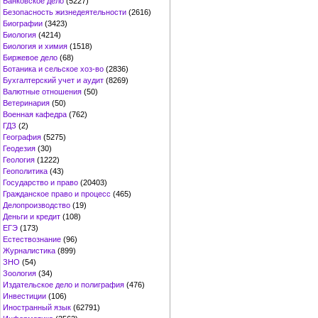
Банковское дело
(5227)
Безопасность жизнедеятельности
(2616)
Биографии
(3423)
Биология
(4214)
Биология и химия
(1518)
Биржевое дело
(68)
Ботаника и сельское хоз-во
(2836)
Бухгалтерский учет и аудит
(8269)
Валютные отношения
(50)
Ветеринария
(50)
Военная кафедра
(762)
ГДЗ
(2)
География
(5275)
Геодезия
(30)
Геология
(1222)
Геополитика
(43)
Государство и право
(20403)
Гражданское право и процесс
(465)
Делопроизводство
(19)
Деньги и кредит
(108)
ЕГЭ
(173)
Естествознание
(96)
Журналистика
(899)
ЗНО
(54)
Зоология
(34)
Издательское дело и полиграфия
(476)
Инвестиции
(106)
Иностранный язык
(62791)