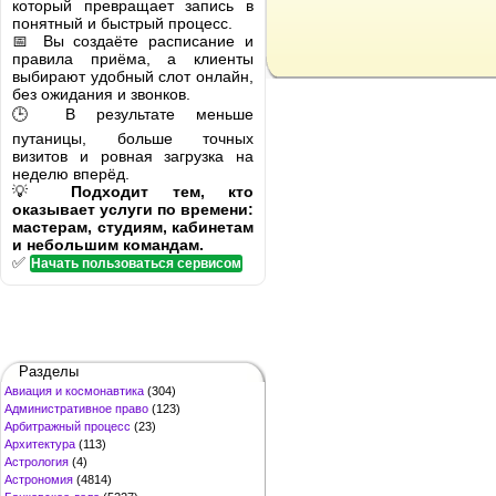
который превращает запись в
понятный и быстрый процесс.
📅 Вы создаёте расписание и
правила приёма, а клиенты
выбирают удобный слот онлайн,
без ожидания и звонков.
🕒 В результате меньше
путаницы, больше точных
визитов и ровная загрузка на
неделю вперёд.
💡
Подходит тем, кто
оказывает услуги по времени:
мастерам, студиям, кабинетам
и небольшим командам.
✅
Начать пользоваться сервисом
Разделы
Авиация и космонавтика
(304)
Административное право
(123)
Арбитражный процесс
(23)
Архитектура
(113)
Астрология
(4)
Астрономия
(4814)