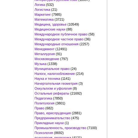
Логика
(532)
Логистика
(21)
Маркетинг
(7985)
Математика
(3721)
Медицина, здоровье
(10549)
Медицинские науки
(88)
Международное публичное право
(58)
Международное частное право
(36)
Международные отношения
(2257)
Менеджмент
(12491)
Металлургия
(91)
Москвоведение
(797)
Музыка
(1338)
Муниципальное право
(24)
Налоги, налогообложение
(214)
Наука и техника
(1141)
Начертательная геометрия
(3)
Оккультизм и уфология
(8)
Остальные рефераты
(21692)
Педагогика
(7850)
Политология
(3801)
Право
(682)
Право, юриспруденция
(2881)
Предпринимательство
(475)
Прикладные науки
(1)
Промышленность, производство
(7100)
Психология
(8692)
психология, педагогика
(4121)