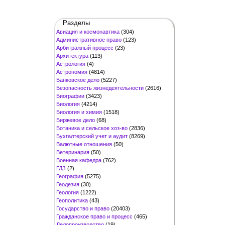
Разделы
Авиация и космонавтика
(304)
Административное право
(123)
Арбитражный процесс
(23)
Архитектура
(113)
Астрология
(4)
Астрономия
(4814)
Банковское дело
(5227)
Безопасность жизнедеятельности
(2616)
Биографии
(3423)
Биология
(4214)
Биология и химия
(1518)
Биржевое дело
(68)
Ботаника и сельское хоз-во
(2836)
Бухгалтерский учет и аудит
(8269)
Валютные отношения
(50)
Ветеринария
(50)
Военная кафедра
(762)
ГДЗ
(2)
География
(5275)
Геодезия
(30)
Геология
(1222)
Геополитика
(43)
Государство и право
(20403)
Гражданское право и процесс
(465)
Делопроизводство
(19)