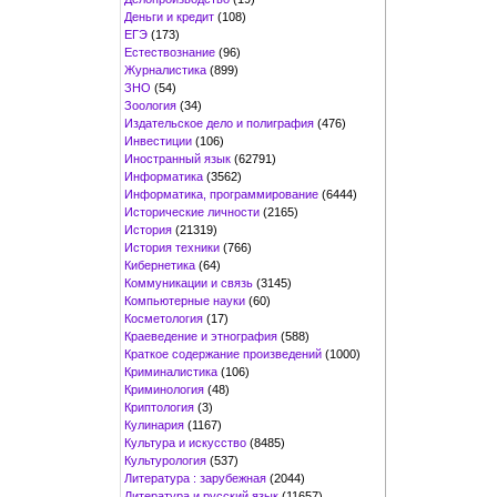
Деньги и кредит
(108)
ЕГЭ
(173)
Естествознание
(96)
Журналистика
(899)
ЗНО
(54)
Зоология
(34)
Издательское дело и полиграфия
(476)
Инвестиции
(106)
Иностранный язык
(62791)
Информатика
(3562)
Информатика, программирование
(6444)
Исторические личности
(2165)
История
(21319)
История техники
(766)
Кибернетика
(64)
Коммуникации и связь
(3145)
Компьютерные науки
(60)
Косметология
(17)
Краеведение и этнография
(588)
Краткое содержание произведений
(1000)
Криминалистика
(106)
Криминология
(48)
Криптология
(3)
Кулинария
(1167)
Культура и искусство
(8485)
Культурология
(537)
Литература : зарубежная
(2044)
Литература и русский язык
(11657)