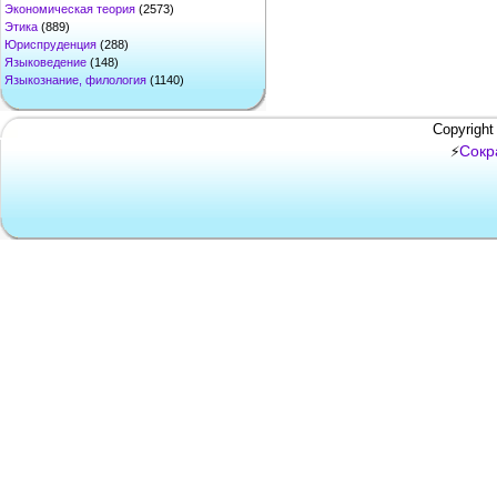
Экономическая теория
(2573)
Этика
(889)
Юриспруденция
(288)
Языковедение
(148)
Языкознание, филология
(1140)
Copyright
Сокр
⚡