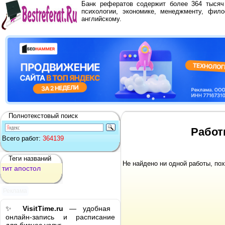
Банк рефератов содержит более 364 тыся
психологии, экономике, менеджменту, фило
английскому.
Полнотекстовый поиск
Работ
Всего работ:
364139
Теги названий
Не найдено ни одной работы, по
тит
апостол
Реклама
✨
VisitTime.ru
— удобная
онлайн-запись и расписание