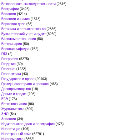
Безопасность жизнедеятельности
(2616)
Биографии
(3423)
Биология
(4214)
Биология и химия
(1518)
Биржевое дело
(68)
Ботаника и сельское хоз-во
(2836)
Бухгалтерский учет и аудит
(8269)
Валютные отношения
(50)
Ветеринария
(50)
Военная кафедра
(762)
ГДЗ
(2)
География
(5275)
Геодезия
(30)
Геология
(1222)
Геополитика
(43)
Государство и право
(20403)
Гражданское право и процесс
(465)
Делопроизводство
(19)
Деньги и кредит
(108)
ЕГЭ
(173)
Естествознание
(96)
Журналистика
(899)
ЗНО
(54)
Зоология
(34)
Издательское дело и полиграфия
(476)
Инвестиции
(106)
Иностранный язык
(62791)
Информатика
(3562)