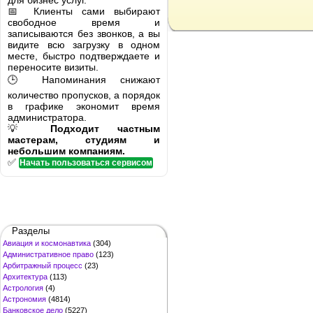
для бизнес услуг.
📅 Клиенты сами выбирают
свободное время и
записываются без звонков, а вы
видите всю загрузку в одном
месте, быстро подтверждаете и
переносите визиты.
🕒 Напоминания снижают
количество пропусков, а порядок
в графике экономит время
администратора.
💡
Подходит частным
мастерам, студиям и
небольшим компаниям.
✅
Начать пользоваться сервисом
Разделы
Авиация и космонавтика
(304)
Административное право
(123)
Арбитражный процесс
(23)
Архитектура
(113)
Астрология
(4)
Астрономия
(4814)
Банковское дело
(5227)