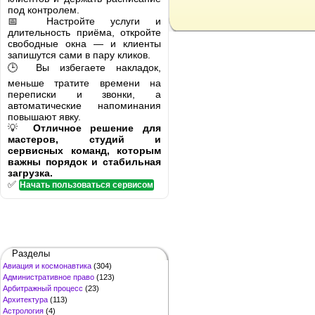
под контролем.
📅 Настройте услуги и
длительность приёма, откройте
свободные окна — и клиенты
запишутся сами в пару кликов.
🕒 Вы избегаете накладок,
меньше тратите времени на
переписки и звонки, а
автоматические напоминания
повышают явку.
💡
Отличное решение для
мастеров, студий и
сервисных команд, которым
важны порядок и стабильная
загрузка.
✅
Начать пользоваться сервисом
Разделы
Авиация и космонавтика
(304)
Административное право
(123)
Арбитражный процесс
(23)
Архитектура
(113)
Астрология
(4)