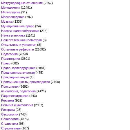
Международные отношения
(2257)
Менеджмент
(12491)
Металлургия
(91)
Москвоведение
(797)
Музыка
(1338)
Муниципальное право
(24)
Налоги, налогообложение
(214)
Наука и техника
(1141)
Начертательная геометрия
(3)
Оккультизм и уфология
(8)
Остальные рефераты
(21692)
Педагогика
(7850)
Политология
(3801)
Право
(682)
Право, юриспруденция
(2881)
Предпринимательство
(475)
Прикладные науки
(1)
Промышленность, производство
(7100)
Психология
(8692)
психология, педагогика
(4121)
Радиоэлектроника
(443)
Реклама
(952)
Религия и мифология
(2967)
Риторика
(23)
Сексология
(748)
Социология
(4876)
Статистика
(95)
Страхование
(107)