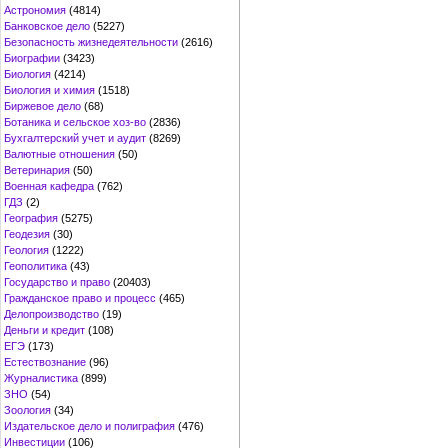
Астрономия
(4814)
Банковское дело
(5227)
Безопасность жизнедеятельности
(2616)
Биографии
(3423)
Биология
(4214)
Биология и химия
(1518)
Биржевое дело
(68)
Ботаника и сельское хоз-во
(2836)
Бухгалтерский учет и аудит
(8269)
Валютные отношения
(50)
Ветеринария
(50)
Военная кафедра
(762)
ГДЗ
(2)
География
(5275)
Геодезия
(30)
Геология
(1222)
Геополитика
(43)
Государство и право
(20403)
Гражданское право и процесс
(465)
Делопроизводство
(19)
Деньги и кредит
(108)
ЕГЭ
(173)
Естествознание
(96)
Журналистика
(899)
ЗНО
(54)
Зоология
(34)
Издательское дело и полиграфия
(476)
Инвестиции
(106)