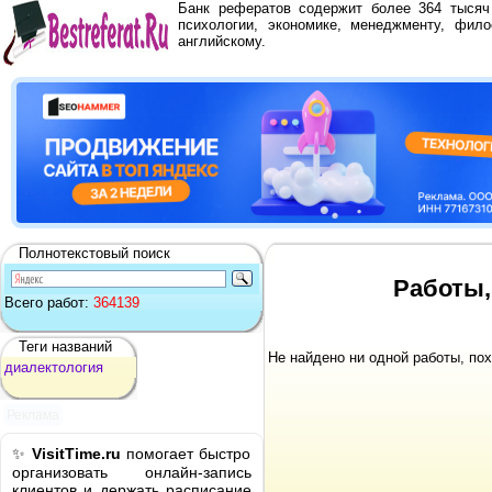
Банк рефератов содержит более 364 тыся
психологии, экономике, менеджменту, фило
английскому.
Полнотекстовый поиск
Работы,
Всего работ:
364139
Теги названий
Не найдено ни одной работы, по
диалектология
Реклама
✨
VisitTime.ru
помогает быстро
организовать онлайн-запись
клиентов и держать расписание