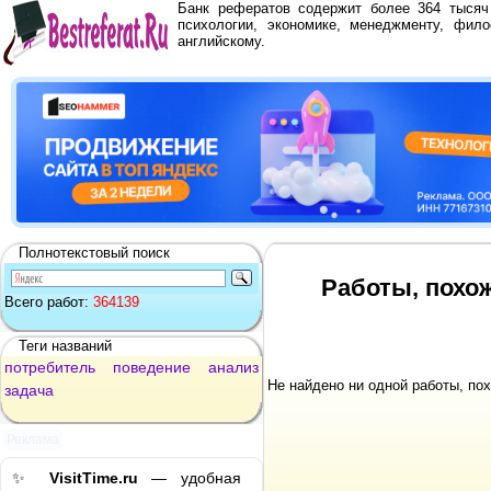
Банк рефератов содержит более 364 тыся
психологии, экономике, менеджменту, фило
английскому.
Полнотекстовый поиск
Работы, похо
Всего работ:
364139
Теги названий
потребитель
поведение
анализ
Не найдено ни одной работы, по
задача
Реклама
✨
VisitTime.ru
— удобная