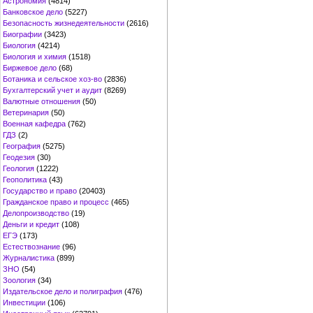
Астрономия
(4814)
Банковское дело
(5227)
Безопасность жизнедеятельности
(2616)
Биографии
(3423)
Биология
(4214)
Биология и химия
(1518)
Биржевое дело
(68)
Ботаника и сельское хоз-во
(2836)
Бухгалтерский учет и аудит
(8269)
Валютные отношения
(50)
Ветеринария
(50)
Военная кафедра
(762)
ГДЗ
(2)
География
(5275)
Геодезия
(30)
Геология
(1222)
Геополитика
(43)
Государство и право
(20403)
Гражданское право и процесс
(465)
Делопроизводство
(19)
Деньги и кредит
(108)
ЕГЭ
(173)
Естествознание
(96)
Журналистика
(899)
ЗНО
(54)
Зоология
(34)
Издательское дело и полиграфия
(476)
Инвестиции
(106)