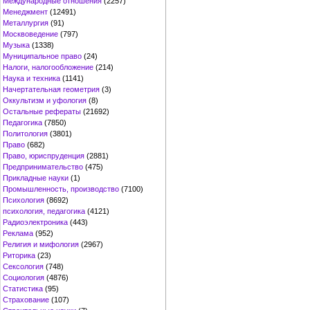
Международные отношения
(2257)
Менеджмент
(12491)
Металлургия
(91)
Москвоведение
(797)
Музыка
(1338)
Муниципальное право
(24)
Налоги, налогообложение
(214)
Наука и техника
(1141)
Начертательная геометрия
(3)
Оккультизм и уфология
(8)
Остальные рефераты
(21692)
Педагогика
(7850)
Политология
(3801)
Право
(682)
Право, юриспруденция
(2881)
Предпринимательство
(475)
Прикладные науки
(1)
Промышленность, производство
(7100)
Психология
(8692)
психология, педагогика
(4121)
Радиоэлектроника
(443)
Реклама
(952)
Религия и мифология
(2967)
Риторика
(23)
Сексология
(748)
Социология
(4876)
Статистика
(95)
Страхование
(107)