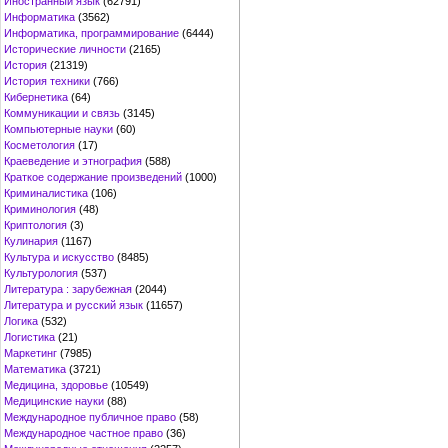
Иностранный язык
(62791)
Информатика
(3562)
Информатика, программирование
(6444)
Исторические личности
(2165)
История
(21319)
История техники
(766)
Кибернетика
(64)
Коммуникации и связь
(3145)
Компьютерные науки
(60)
Косметология
(17)
Краеведение и этнография
(588)
Краткое содержание произведений
(1000)
Криминалистика
(106)
Криминология
(48)
Криптология
(3)
Кулинария
(1167)
Культура и искусство
(8485)
Культурология
(537)
Литература : зарубежная
(2044)
Литература и русский язык
(11657)
Логика
(532)
Логистика
(21)
Маркетинг
(7985)
Математика
(3721)
Медицина, здоровье
(10549)
Медицинские науки
(88)
Международное публичное право
(58)
Международное частное право
(36)