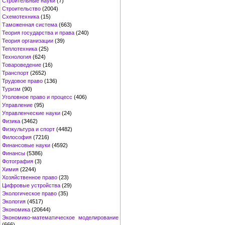
Строительные науки
(7)
Строительство
(2004)
Схемотехника
(15)
Таможенная система
(663)
Теория государства и права
(240)
Теория организации
(39)
Теплотехника
(25)
Технология
(624)
Товароведение
(16)
Транспорт
(2652)
Трудовое право
(136)
Туризм
(90)
Уголовное право и процесс
(406)
Управление
(95)
Управленческие науки
(24)
Физика
(3462)
Физкультура и спорт
(4482)
Философия
(7216)
Финансовые науки
(4592)
Финансы
(5386)
Фотография
(3)
Химия
(2244)
Хозяйственное право
(23)
Цифровые устройства
(29)
Экологическое право
(35)
Экология
(4517)
Экономика
(20644)
Экономико-математическое моделирование
(666)